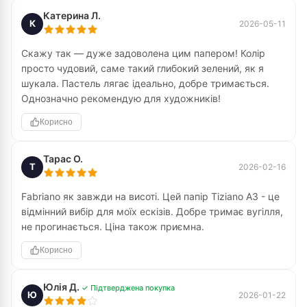
Катерина Л.
К
2026-05-11
Скажу так — дуже задоволена цим папером! Колір
просто чудовий, саме такий глибокий зелений, як я
шукала. Пастель лягає ідеально, добре тримається.
Однозначно рекомендую для художників!
Корисно
Тарас О.
Т
2026-02-16
Fabriano як завжди на висоті. Цей папір Tiziano A3 - це
відмінний вибір для моїх ескізів. Добре тримає вугілля,
не прогинається. Ціна також приємна.
Корисно
Юлія Д.
✓ Підтверджена покупка
Ю
2026-01-22