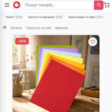
Книги
1678
Школа та навчання
1820
Канцтовари та офіс
2813
Т
Каталог
Творчість та хобі
Живопис
Головна
-23%