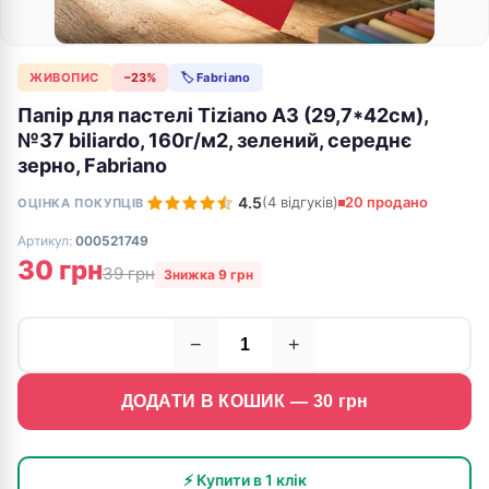
ЖИВОПИС
−23%
🏷 Fabriano
Папір для пастелі Tiziano A3 (29,7*42см),
№37 biliardo, 160г/м2, зелений, середнє
зерно, Fabriano
4.5
(4 відгуків)
20 продано
ОЦІНКА ПОКУПЦІВ
Артикул:
000521749
30 грн
39 грн
Знижка 9 грн
−
+
ДОДАТИ В КОШИК —
30
грн
⚡ Купити в 1 клік