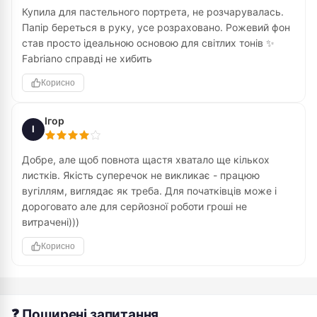
Купила для пастельного портрета, не розчарувалась.
Папір береться в руку, усе розраховано. Рожевий фон
став просто ідеальною основою для світлих тонів ✨
Fabriano справді не хибить
Корисно
Ігор
І
Добре, але щоб повнота щастя хватало ще кількох
листків. Якість суперечок не викликає - працюю
вугіллям, виглядає як треба. Для початківців може і
дороговато але для серйозної роботи гроші не
витрачені)))
Корисно
❓ Поширені запитання