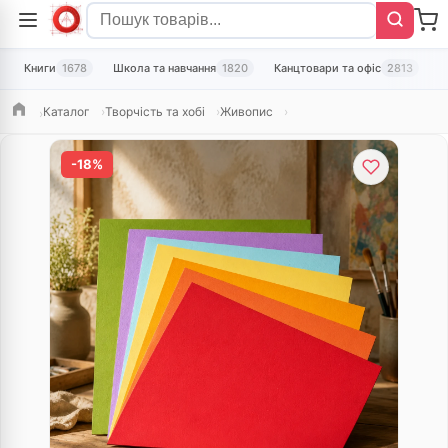
Книги
1678
Школа та навчання
1820
Канцтовари та офіс
2813
Т
Каталог
Творчість та хобі
Живопис
Головна
-18%