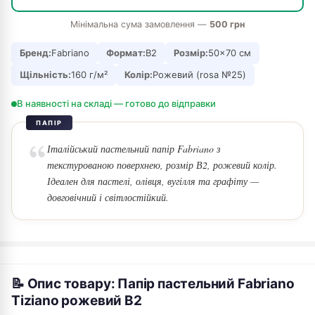
Мінімальна сума замовлення —
500 грн
Бренд:
Fabriano
Формат:
В2
Розмір:
50×70 см
Щільність:
160 г/м²
Колір:
Рожевий (rosa №25)
В наявності на складі — готово до відправки
ПАПІР
Італійський пастельний папір Fabriano з
текстурованою поверхнею, розмір В2, рожевий колір.
Ідеален для пастелі, олівця, вугілля та графіту —
довговічний і світлостійкий.
📝 Опис товару: Папір пастельний Fabriano
Tiziano рожевий В2