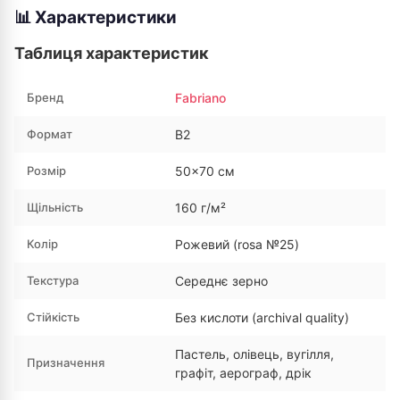
📊 Характеристики
Таблиця характеристик
Бренд
Fabriano
Формат
В2
Розмір
50×70 см
Щільність
160 г/м²
Колір
Рожевий (rosa №25)
Текстура
Середнє зерно
Стійкість
Без кислоти (archival quality)
Пастель, олівець, вугілля,
Призначення
графіт, аерограф, дрік