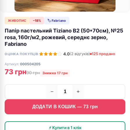
ЖИВОПИС
−18%
🏷 Fabriano
Папір пастельний Tiziano B2 (50*70см), №25
rosa, 160г/м2, рожевий, середнє зерно,
Fabriano
4.0
(2 відгуків)
125 продано
ОЦІНКА ПОКУПЦІВ
Артикул:
000504205
73 грн
90 грн
Знижка 17 грн
−
+
ДОДАТИ В КОШИК —
73
грн
⚡ Купити в 1 клік