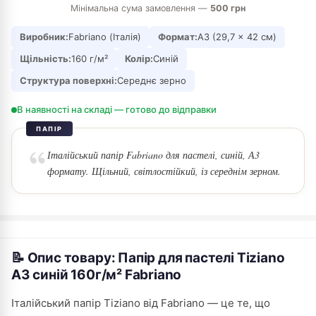
Мінімальна сума замовлення —
500 грн
Виробник:
Fabriano (Італія)
Формат:
А3 (29,7 × 42 см)
Щільність:
160 г/м²
Колір:
Синій
Структура поверхні:
Середнє зерно
В наявності на складі — готово до відправки
ПАПІР
Італійський папір Fabriano для пастелі, синій, А3
формату. Щільний, світлостійкий, із середнім зерном.
📝 Опис товару: Папір для пастелі Tiziano
A3 синій 160г/м² Fabriano
Італійський папір Tiziano від Fabriano — це те, що