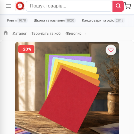
Книги
1678
Школа та навчання
1820
Канцтовари та офіс
2813
Т
Каталог
Творчість та хобі
Живопис
Головна
-20%