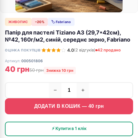
ЖИВОПИС
−20%
🏷 Fabriano
Папір для пастелі Tiziano A3 (29,7*42см),
№42, 160г/м2, синій, середнє зерно, Fabriano
4.0
(2 відгуків)
42 продано
ОЦІНКА ПОКУПЦІВ
Артикул:
000501806
40 грн
50 грн
Знижка 10 грн
−
+
ДОДАТИ В КОШИК —
40
грн
⚡ Купити в 1 клік