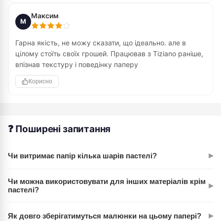
Максим
М
Гарна якість, не можу сказати, що ідеально. але в
цілому стоїть своїх грошей. Працював з Tiziano раніше,
впізнав текстуру і поведінку паперу
Корисно
❓ Поширені запитання
▸
Чи витримає папір кілька шарів пастелі?
Так, без проблем. Щільність 160 г/м² дозволяє наносити 3–
Чи можна використовувати для інших матеріалів крім
▸
5 шарів пастелі, висушуючи між ними. Головне — не
пастелі?
тиснути надто сильно.
Можна. Папір Tiziano підходить для олівця, графіту, вугілля.
▸
Як довго зберігатимуться малюнки на цьому папері?
Деякі художники навіть друкують на ньому — результат