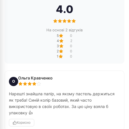
4.0
На основі 2 відгуків
5
0
4
2
3
0
2
0
1
0
Ольга Кравченко
О
Нарешті знайшла папір, на якому пастель держиться
як треба! Синій колір базовий, який часто
використовую в своїх роботах. За цю ціну взяла б
упаковку 👍
Корисно