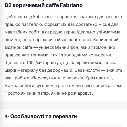
B2 коричневий caffe Fabriano
Цей папір від Fabriano — справжня знахідка для тих, хто
працює пастеллю. Формат В2 дає достатньо місця для
маштабних робіт, а середнє зерно ідеально упійматиме
пігмент, не створюючи зайвої шорсткості. Коричневий
відтінок caffe — універсальний фон, який гармонійно
працює як з теплими, так і з холодними кольорами.
Щільність 160г/м² гарантує, що папір витримає кілька
шарів матеріалу без деформацій. Без кислоти — значить
ваші роботи збережуть колір на років. Крім пастелі,
можна робити вугіллям, графітом чи навіть аерографом.
Просто якісний папір, який не розчаровує.
✨ Особливості та переваги