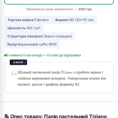
Мінімальна сума замовлення —
500 грн
Торгова марка:
Fabriano
Формат:
В2 (50×70 см)
Щільність:
160 г/м²
Структура поверхні:
Зерно (середнє)
Колір:
Коричневий caffe №09
В наявності на складі — готово до відправки
ПАПІР
Щільний пастельний папір Tiziano з середнім зерном і
стійким коричневим кольором. Універсальна основа для
пастелі, вугілля і графіту формату В2.
📝 Опис товару: Папір пастельний Tiziano