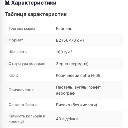
📊 Характеристики
Таблиця характеристик
Торгова марка
Fabriano
Формат
В2 (50×70 см)
Щільність
160 г/м²
Структура поверхні
Зерно (середнє)
Колір
Коричневий caffe №09
Пастель, вугіль, графіт,
Призначення
аерограф
Світлостійкість
Висока (без кислоти)
Кількість кольорів в
40 відтінків
колекції