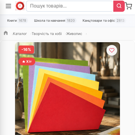
Книги
1678
Школа та навчання
1820
Канцтовари та офіс
2813
Т
Каталог
Творчість та хобі
Живопис
Головна
-16%
🔥 Хіт