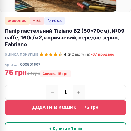
ЖИВОПИС
−16%
🏷 РОСА
Папір пастельний Tiziano B2 (50*70см), №09
caffe, 160г/м2, коричневий, середнє зерно,
Fabriano
4.5
(2 відгуків)
67 продано
ОЦІНКА ПОКУПЦІВ
Артикул:
000501607
75 грн
90 грн
Знижка 15 грн
−
+
ДОДАТИ В КОШИК —
75
грн
⚡ Купити в 1 клік