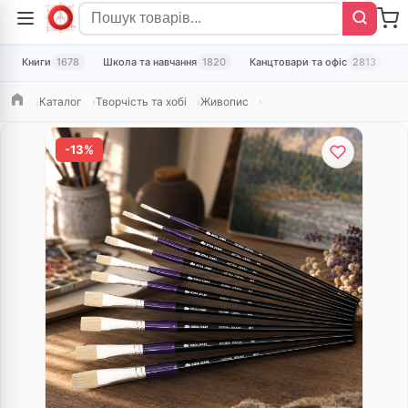
Книги
1678
Школа та навчання
1820
Канцтовари та офіс
2813
Т
Каталог
Творчість та хобі
Живопис
Головна
-13%