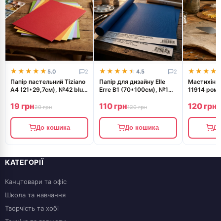
★★★★★
★★★★★
★★★★★
★★★★★
★★★★
★★★★
5.0
2
4.5
2
Папір пастельний Tiziano
Папір для дизайну Elle
Мастихін ROSA START
A4 (21*29,7см), №42 blu
Erre B1 (70*100см), №14
11914 ромб
notte, 160г/м2, синій,
blu, 220г/м2, темно-
5,5см, ст.
19 грн
110 грн
120 грн
середнє зерно, Fabriano
синій, дві текстури,
20 грн
120 грн
1
Fabriano
До кошика
До кошика
До
КАТЕГОРІЇ
Канцтовари та офіс
Школа та навчання
Творчість та хобі