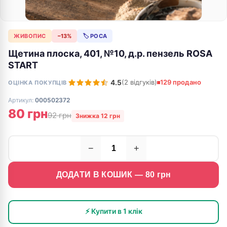
ЖИВОПИС
−13%
🏷 РОСА
Щетина плоска, 401, №10, д.р. пензель ROSA
START
4.5
(2 відгуків)
129 продано
ОЦІНКА ПОКУПЦІВ
Артикул:
000502372
80 грн
92 грн
Знижка 12 грн
−
+
ДОДАТИ В КОШИК —
80
грн
⚡ Купити в 1 клік