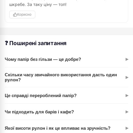
шкребе. За таку ціну — топ!
Корисно
❓ Поширені запитання
▸
Чому папір без гільзи — це добре?
Без картонної гільзи рулон легший (161г) і займає менше
Скільки часу звичайного використання дасть один
▸
місця в шафі. Плюс — менше відходів у виробництві. Мінус
рулон?
— потрібна звичка розминати рулон руками перед
При однолюдному проживанні один рулон тримає близько
використанням.
▸
Це справді перероблений папір?
тижня-зі в залежності від інтенсивності використання. Для
офісу — менше, адже користувачів більше.
Так, 100% вторинне волокно. Це означає, що матеріал уже
▸
Чи підходить для барів і кафе?
був у вжитку раніше. Безпечно для здоров'я, дешевше й
менше шкоди для лісів.
Так, постачальник прямо вказує на використання в HoReCa
▸
Якої висоти рулон і як це впливає на зручність?
— кафе, барах, готелях. Однак перевірте обсяги закупівлі: