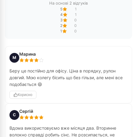
На основі 2 відгуків
5
1
4
1
3
0
2
0
1
0
Марина
М
Беру це постійно для офісу. Ціна в порядку, рулон
довгий. Мою колегу бісить що без гільзи, але мені все
подобається 😄
Корисно
Сергій
С
Вдома використовуємо вже місяця два. Вторинне
волокно справді робить сінс. Не розсипається, не