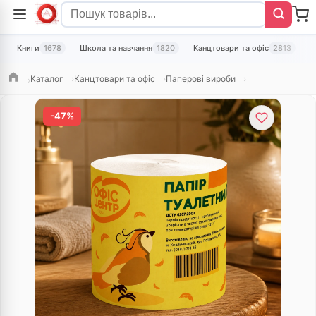
Книги
1678
Школа та навчання
1820
Канцтовари та офіс
2813
Т
Каталог
Канцтовари та офіс
Паперові вироби
Головна
-47%