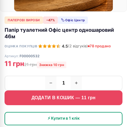
ПАПЕРОВІ ВИРОБИ
−47%
🏷 Офіс Центр
Папір туалетний Офіс центр одношаровий
46м
4.5
(2 відгуків)
78 продано
ОЦІНКА ПОКУПЦІВ
Артикул:
F00000532
11 грн
21 грн
Знижка 10 грн
−
+
ДОДАТИ В КОШИК —
11
грн
⚡ Купити в 1 клік