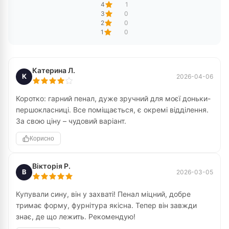
4
1
3
0
2
0
1
0
Катерина Л.
К
2026-04-06
Коротко: гарний пенал, дуже зручний для моєї доньки-
першокласниці. Все поміщається, є окремі відділення.
За свою ціну – чудовий варіант.
Корисно
Вікторія Р.
В
2026-03-05
Купували сину, він у захваті! Пенал міцний, добре
тримає форму, фурнітура якісна. Тепер він завжди
знає, де що лежить. Рекомендую!