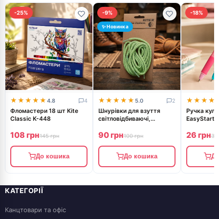
-25%
-9%
-18%
✨ Новинка
★★★★★
★★★★★
★★★★★
★★★★★
★★★★
★★★★
4.8
4
5.0
2
Фломастери 18 шт Kite
Шнурівки для взуття
Ручка куль
Classic K-448
світловідбиваючі,
EasyStart K
салатовий
099-2
108 грн
90 грн
26 грн
145 грн
100 грн
32
До кошика
До кошика
До
КАТЕГОРІЇ
Канцтовари та офіс