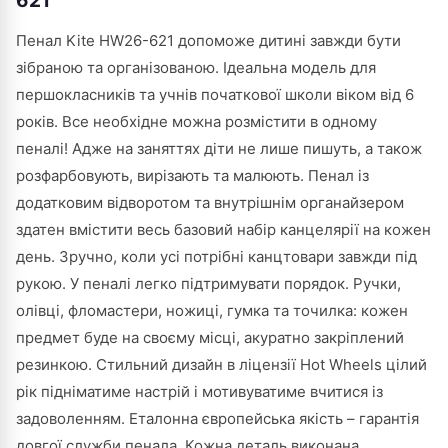
621
Пенал Kite HW26-621 допоможе дитині завжди бути
зібраною та організованою. Ідеальна модель для
першокласників та учнів початкової школи віком від 6
років. Все необхідне можна розмістити в одному
пеналі! Адже на заняттях діти не лише пишуть, а також
розфарбовують, вирізають та малюють. Пенал із
додатковим відворотом та внутрішнім органайзером
здатен вмістити весь базовий набір канцелярії на кожен
день. Зручно, коли усі потрібні канцтовари завжди під
рукою. У пеналі легко підтримувати порядок. Ручки,
олівці, фломастери, ножиці, гумка та точилка: кожен
предмет буде на своєму місці, акуратно закріплений
резинкою. Стильний дизайн в ліцензії Hot Wheels цілий
рік підніматиме настрій і мотивуватиме вчитися із
задоволенням. Еталонна європейська якість – гарантія
довгої служби пенала. Кожна деталь виконана