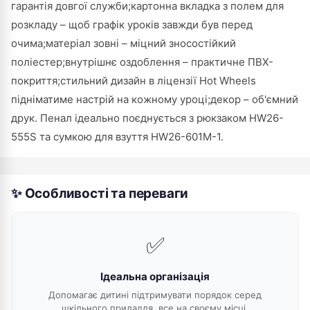
гарантія довгої служби;картонна вкладка з полем для
розкладу – щоб графік уроків завжди був перед
очима;матеріал зовні – міцний зносостійкий
поліестер;внутрішнє оздоблення – практичне ПВХ-
покриття;стильний дизайн в ліцензії Hot Wheels
підніматиме настрій на кожному уроці;декор – об'ємний
друк. Пенал ідеально поєднується з рюкзаком HW26-
555S та сумкою для взуття HW26-601M-1.
✨ Особливості та переваги
✅
Ідеальна організація
Допомагає дитині підтримувати порядок серед
шкільного приладдя, все на своєму місці.