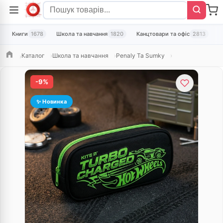
Книги
1678
Школа та навчання
1820
Канцтовари та офіс
2813
Т
Каталог
Школа та навчання
Penaly Ta Sumky
Головна
-9%
✨ Новинка