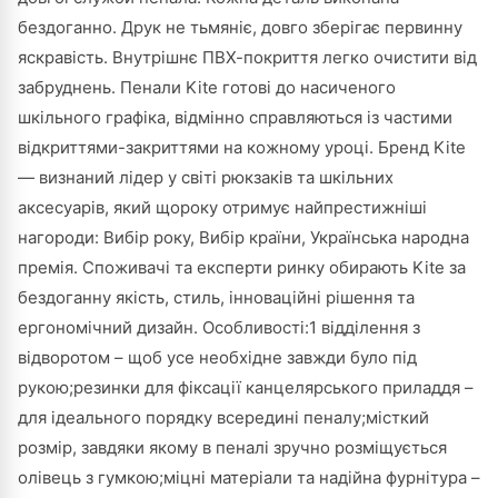
бездоганно. Друк не тьмяніє, довго зберігає первинну
яскравість. Внутрішнє ПВХ-покриття легко очистити від
забруднень. Пенали Kite готові до насиченого
шкільного графіка, відмінно справляються із частими
відкриттями-закриттями на кожному уроці. Бренд Kite
— визнаний лідер у світі рюкзаків та шкільних
аксесуарів, який щороку отримує найпрестижніші
нагороди: Вибір року, Вибір країни, Українська народна
премія. Споживачі та експерти ринку обирають Kite за
бездоганну якість, стиль, інноваційні рішення та
ергономічний дизайн. Особливості:1 відділення з
відворотом – щоб усе необхідне завжди було під
рукою;резинки для фіксації канцелярського приладдя –
для ідеального порядку всередині пеналу;місткий
розмір, завдяки якому в пеналі зручно розміщується
олівець з гумкою;міцні матеріали та надійна фурнітура –