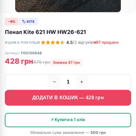
−9%
🏷 KITE
Пенал Kite 621 HW HW26-621
4.5
(2 відгуків)
87 продано
ОЦІНКА ПОКУПЦІВ
Артикул:
F00100948
428 грн
475 грн
Знижка 47 грн
−
+
ДОДАТИ В КОШИК —
428
грн
⚡ Купити в 1 клік
Мінімальна сума замовлення —
500 грн