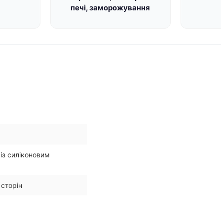
печі, заморожування
із силіконовим
 сторін