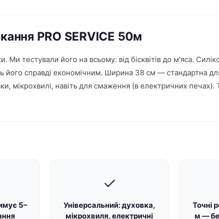
пікання PRO SERVICE 50м
 Ми тестували його на всьому: від бісквітів до м'яса. Силік
ть його справді економічним. Ширина 38 см — стандартна д
вки, мікрохвилі, навіть для смаження (в електричних печах)
✓
имує 5–
Універсальний: духовка,
Точні 
ання
мікрохвиля, електричні
м — бе