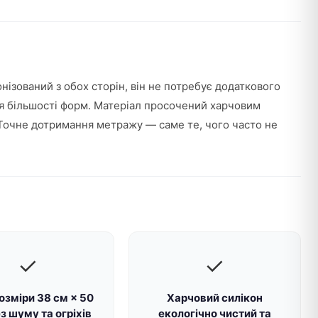
онізований з обох сторін, він не потребує додаткового
ля більшості форм. Матеріал просочений харчовим
. Точне дотримання метражу — саме те, чого часто не
✓
✓
розміри 38 см × 50
Харчовий силікон
з шуму та огріхів
екологічно чистий та