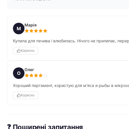
Марія
М
Купила для печива і влюбилась. Нічого не прилипає, перер
Корисно
Олег
О
Хороший пергамент, користую для м'яса и рыбы в мікрохв
Корисно
❓ Поширені запитання