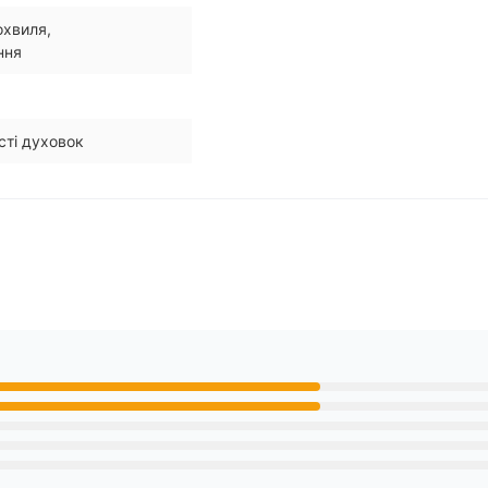
охвиля,
ння
сті духовок