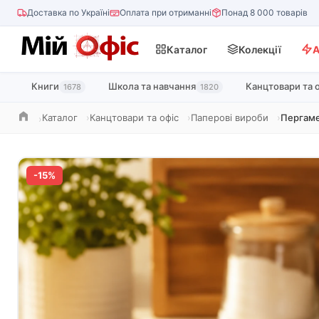
Доставка по Україні
Оплата при отриманні
Понад 8 000 товарів
Каталог
Колекції
А
Книги
Школа та навчання
Канцтовари та 
1678
1820
Каталог
Канцтовари та офіс
Паперові вироби
Пергаме
Головна
-15%