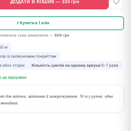
ДОДАТИ В КОШИК —
330
грн
⚡ Купити в 1 клік
інімальна сума замовлення —
500 грн
50 м
ір із силіконовим покриттям
з обох сторін
Кількість циклів на одному аркуші:
5–7 разів
о до відправки
нт для випічки, запікання й заморожування. 50 м у рулоні, одна
 звичайних.