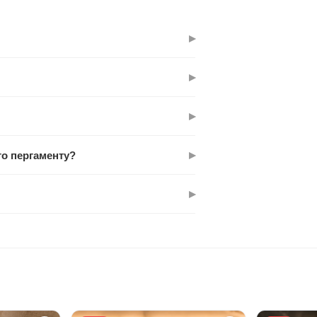
▸
страви. При 180°С витримує довше, ніж
▸
ання. Можете випікати без жиру та
▸
чах. Для газових плит не
▸
го пергаменту?
для випічки, запікання, мікрохвилі,
▸
 формату A4. Для домашньої кухні — на