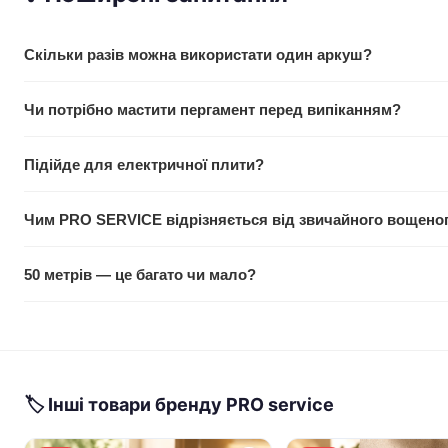
Скільки разів можна використати один аркуш?
В середньому 5–7 разів. Залежить від температури та типу 
Чи потрібно мастити пергамент перед випіканням?
при 220°С.
Ні. Силіконове покриття з обох сторін унеможливлює прилип
Підійде для електричної плити?
маргарину.
Так, але тільки для смаження в сковороді на електричних пе
Чим PRO SERVICE відрізняється від звичайного вощено
рекомендується через вогонь.
Звичайний — тільки для зберігання продуктів. PRO SERVICE — 
50 метрів — це багато чи мало?
заморожування. Вся різниця в якості силіконізації.
При ширині 38 см цього вистачає на 50–60 типових аркушів
2–3 місяці активного використання.
🏷 Інші товари бренду PRO service