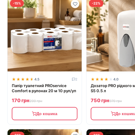
-15%
-22%
★★★★★
★★★★★
★★★★★
★★★★★
4.5
2
4.0
Папір туалетний PROservice
Дозатор PRO рідкого м
Comfort в рулонах 20 м 10 рул/уп
S5 0.5 л
170 грн
750 грн
200 грн
970 грн
До кошика
До кошик