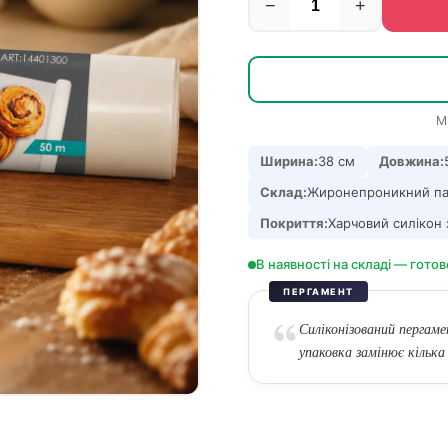
−
+
М
Ширина:
38 см
Довжина:
Склад:
Жиронепроникний пап
Покриття:
Харчовий силікон 
В наявності на складі — готов
ПЕРГАМЕНТ
Силіконізований пергаме
упаковка замінює кілька