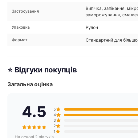
Випічка, запікання, мікр
Застосування
заморожування, смаже
Упаковка
Рулон
Формат
Стандартний для більшо
⭐ Відгуки покупців
Загальна оцінка
4.5
5
4
3
2
1
На основі 2 відгуків