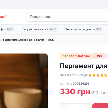
кції
офіс
Творчість та хобі
Техніка та гаджети
2813
2040
573
нт для випікання PRO SERVICE 50м
ПАПЕРОВІ ВИРОБИ
−15%
Пергамент для
ОЦІНКА ПОКУПЦІВ
Артикул:
000635293
330 грн
390 грн