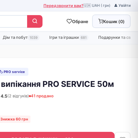
Передзвонити вам?
🇺🇦 UAH ( грн)
👤 Увійти
Обране
Кошик (
0
)
Дім та побут
Ігри та іграшки
Подарунки та свята
1039
681
🏷 PRO service
 випікання PRO SERVICE 50м
4.5
(2 відгуків)
41 продано
Знижка 60 грн