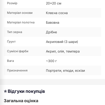
Розмір
20×20 см
Матеріал основи
Клеєна сосна
Матеріал полотна
Бавовна
Тип зерна
Дрібне
Ґрунт
Акриловий (3 шари)
Сумісні фарби
Акрил, олія, темпера
Вага
~300 г
Призначення
Портрети, етюди, ескізи
⭐ Відгуки покупців
Загальна оцінка