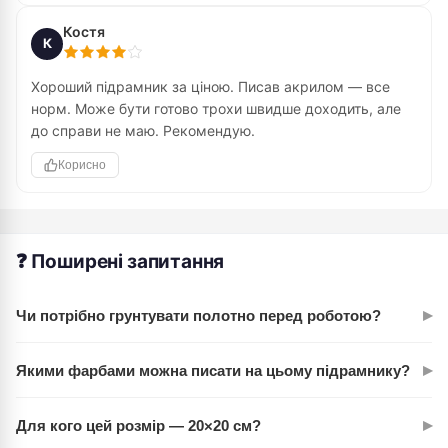
Костя
К
Хороший підрамник за ціною. Писав акрилом — все
норм. Може бути готово трохи швидше доходить, але
до справи не маю. Рекомендую.
Корисно
❓ Поширені запитання
▸
Чи потрібно грунтувати полотно перед роботою?
Ні. Три шари акрилового ґрунту вже нанесені. Можна
▸
Якими фарбами можна писати на цьому підрамнику?
починати малювати відразу після розпакування.
Універсальний акриловий ґрунт сумісний з акрилом,
▸
Для кого цей розмір — 20×20 см?
маслом і темперою. Це його плюс — не обмежує вибір