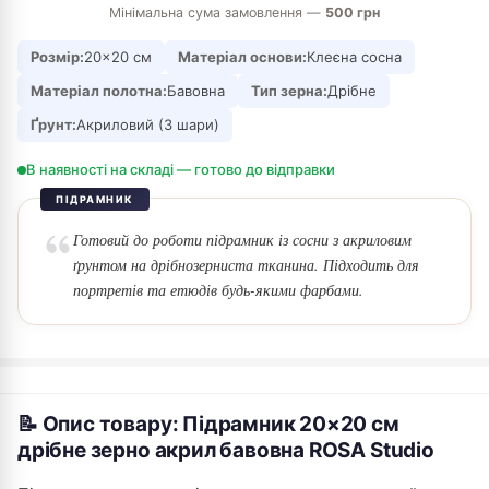
Мінімальна сума замовлення —
500 грн
Розмір:
20×20 см
Матеріал основи:
Клеєна сосна
Матеріал полотна:
Бавовна
Тип зерна:
Дрібне
Ґрунт:
Акриловий (3 шари)
В наявності на складі — готово до відправки
ПІДРАМНИК
Готовий до роботи підрамник із сосни з акриловим
ґрунтом на дрібнозерниста тканина. Підходить для
портретів та етюдів будь-якими фарбами.
📝 Опис товару: Підрамник 20×20 см
дрібне зерно акрил бавовна ROSA Studio