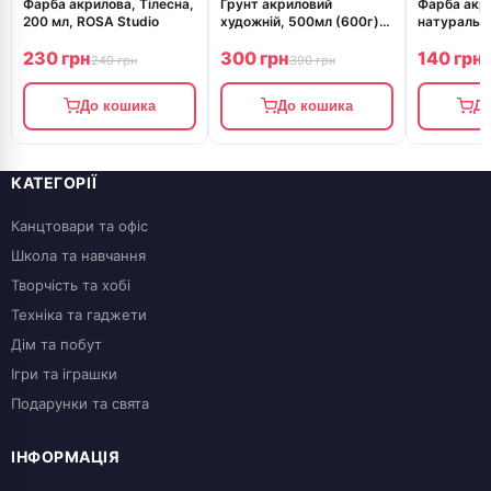
Фарба акрилова, Тілесна,
Грунт акриловий
Фарба акр
200 мл, ROSA Studio
художній, 500мл (600г),
натуральна
ROSA Studio
Studio
230 грн
300 грн
140 грн
240 грн
390 грн
1
До кошика
До кошика
До
КАТЕГОРІЇ
Канцтовари та офіс
Школа та навчання
Творчість та хобі
Техніка та гаджети
Дім та побут
Ігри та іграшки
Подарунки та свята
ІНФОРМАЦІЯ