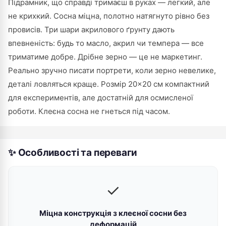
Підрамник, що справді тримаєш в руках — легкий, але
не крихкий. Сосна міцна, полотно натягнуто рівно без
провисів. Три шари акрилового ґрунту дають
впевненість: будь то масло, акрил чи темпера — все
триматиме добре. Дрібне зерно — це не маркетинг.
Реально зручно писати портрети, коли зерно невелике,
деталі ловляться краще. Розмір 20×20 см компактний
для експериментів, але достатній для осмисленої
роботи. Клеєна сосна не гнеться під часом.
✨ Особливості та переваги
✓
Міцна конструкція з клеєної сосни без
деформацій