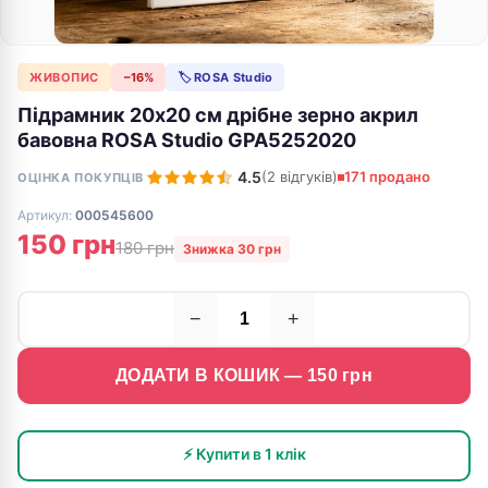
ЖИВОПИС
−16%
🏷 ROSA Studio
Підрамник 20х20 см дрібне зерно акрил
бавовна ROSA Studio GPA5252020
4.5
(2 відгуків)
171 продано
ОЦІНКА ПОКУПЦІВ
Артикул:
000545600
150 грн
180 грн
Знижка 30 грн
−
+
ДОДАТИ В КОШИК —
150
грн
⚡ Купити в 1 клік