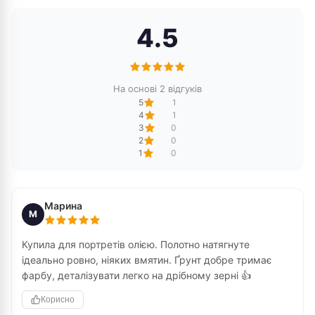
4.5
На основі 2 відгуків
5
1
4
1
3
0
2
0
1
0
Марина
М
Купила для портретів олією. Полотно натягнуте
ідеально ровно, ніяких вмятин. Ґрунт добре тримає
фарбу, деталізувати легко на дрібному зерні 👍
Корисно