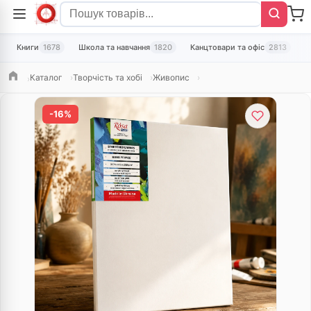
Книги
1678
Школа та навчання
1820
Канцтовари та офіс
2813
Т
Каталог
Творчість та хобі
Живопис
Головна
-16%