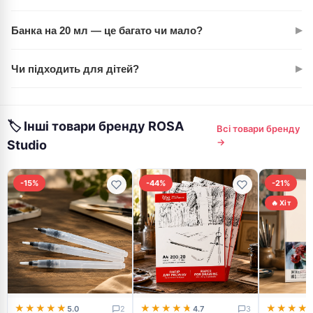
багатошарового намазування. Економія часу та фарби.
Звичайно. При змішуванні до 3 кольорів не утворюється
▸
Банка на 20 мл — це багато чи мало?
брудиння. Беріш червону, білу, жовту — отримуєш чистий,
передбачуваний результат.
Залежить від техніки. Для акварельних прошарків
▸
Чи підходить для дітей?
вистачить надовго. Для щільних укривок одного кольору —
на кілька робіт. Для класу або студії краще купувати по 2-3
Так. Це художня гуаш без токсичних компонентів. Легко
банки.
змішується, не створює грязюки, безпечна. Ідеальний вибір
🏷 Інші товари бренду ROSA
для дитячих занять живописом.
Всі товари бренду
→
Studio
-15%
-44%
-21%
🔥 Хіт
★★★★★
★★★★★
★★★★★
★★★★★
★★★★
★★★★
5.0
2
4.7
3