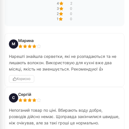
4
2
3
0
2
0
1
0
Марина
М
Нарешті знайшла серветки, які не розпадаються та не
лишають волокон. Використовую для кухні вже два
місяці, якість не зменшується. Рекомендую! 👍
Корисно
Сергій
С
Непоганий товар по ціні. Вбирають воду добре,
розводів дійсно немає. Щоправда закінчилися швидше,
ніж очікував, але за такі гроші це нормально.