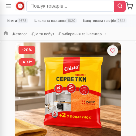
Книги
1678
Школа та навчання
1820
Канцтовари та офіс
2813
Т
Каталог
Дім та побут
Прибирання та інвентар
Головна
-20%
🔥 Хіт