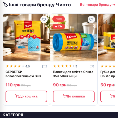
🏷 Інші товари бренду Чисто
Всі товари бренду →
домашніх завдань.
-10%
🔥 Хіт
★★★★★
★★★★★
★★★★★
★★★★★
★★★★
★★★★
4.0
2
4.5
2
СЕРВЕТКИ
Пакети для сміття Chisto
Губка для 
вологопоглинаючі 3шт
35л 50шт міцні
Chisto про
БЛИСК Chisto
3+1шт
110 грн
90 грн
50 грн
110 грн
100 грн
50
До кошика
До кошика
До
КАТЕГОРІЇ