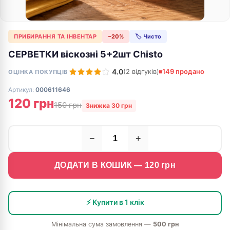
ПРИБИРАННЯ ТА ІНВЕНТАР
−20%
🏷 Чисто
СЕРВЕТКИ віскозні 5+2шт Chisto
4.0
(2 відгуків)
149 продано
ОЦІНКА ПОКУПЦІВ
Артикул:
000611646
120 грн
150 грн
Знижка 30 грн
−
+
ДОДАТИ В КОШИК —
120
грн
⚡ Купити в 1 клік
Мінімальна сума замовлення —
500 грн