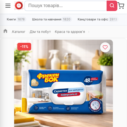
Книги
1678
Школа та навчання
1820
Канцтовари та офіс
2813
Т
Каталог
Дім та побут
Краса та здоров'я
Головна
-11%