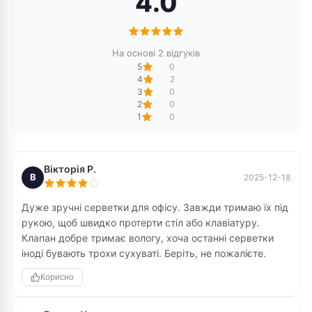
4.0
На основі 2 відгуків
5
0
4
2
3
0
2
0
1
0
Вікторія Р.
В
2025-12-18
Дуже зручні серветки для офісу. Завжди тримаю їх під
рукою, щоб швидко протерти стіл або клавіатуру.
Клапан добре тримає вологу, хоча останні серветки
іноді бувають трохи сухуваті. Беріть, не пожалієте.
Корисно