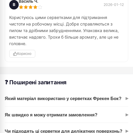
Василь Ч.
В
2026-01-12
Користуюсь цими серветками для підтримання
чистоти на робочому місці. Добре справляються з
пилом та дрібними забрудненнями. Упаковка велика,
вистачає надовго. Трохи б більше аромату, але це не
головне.
Корисно
❓ Поширені запитання
▸
Який матеріал використано у серветках Фрекен Бок?
Серветки виготовлені з високоякісного нетканого
▸
Як швидко я можу отримати замовлення?
матеріалу, який ефективно вбирає бруд та вологу,
залишаючи поверхні чистими.
Доставка здійснюється в найкоротші терміни по всій
▸
Чи підходять ці серветки для делікатних поверхонь?
Україні. Точні терміни залежать від вашого регіону та