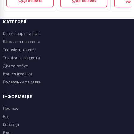
До кошика
До кошика
До
КАТЕГОРІЇ
Канцтовари та офіс
Школа та навчання
Творчість та хобі
Техніка та гаджети
Дім та побут
Ігри та іграшки
Подарунки та свята
ІНФОРМАЦІЯ
Про нас
Вікі
Колекції
Блог