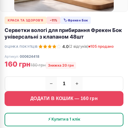
КРАСА ТА ЗДОРОВ'Я
−11%
🏷 Фрекен Бок
Серветки вологі для прибирання Фрекен Бок
універсальні з клапаном 48шт
4.0
(2 відгуків)
105 продано
ОЦІНКА ПОКУПЦІВ
Артикул:
000624418
160 грн
180 грн
Знижка 20 грн
−
+
ДОДАТИ В КОШИК —
160
грн
⚡ Купити в 1 клік