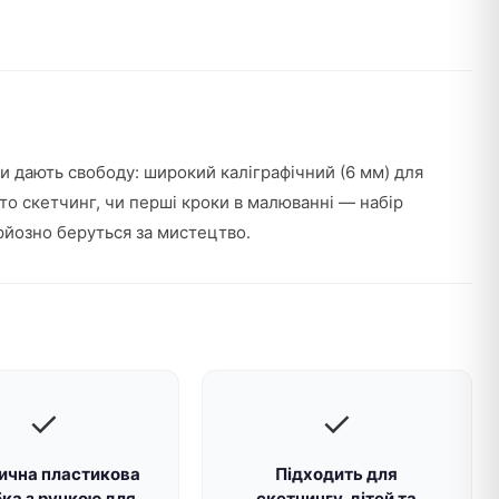
и дають свободу: широкий каліграфічний (6 мм) для
 то скетчинг, чи перші кроки в малюванні — набір
рйозно беруться за мистецтво.
✓
✓
ична пластикова
Підходить для
ка з ручкою для
скетчингу, дітей та