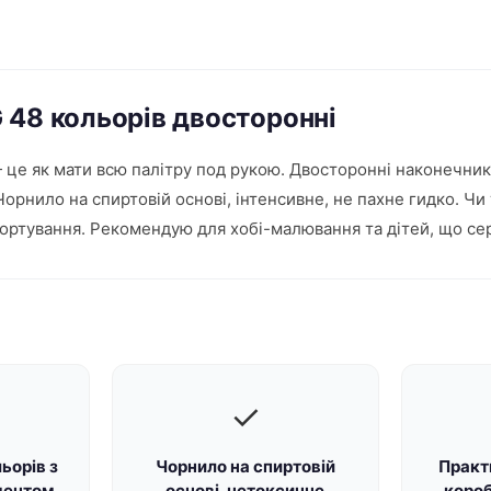
 48 кольорів двосторонні
 це як мати всю палітру под рукою. Двосторонні наконечник
Чорнило на спиртовій основі, інтенсивне, не пахне гидко. Чи
ортування. Рекомендую для хобі-малювання та дітей, що се
✓
ьорів з
Чорнило на спиртовій
Практ
ментом
основі, нетоксичне
короб