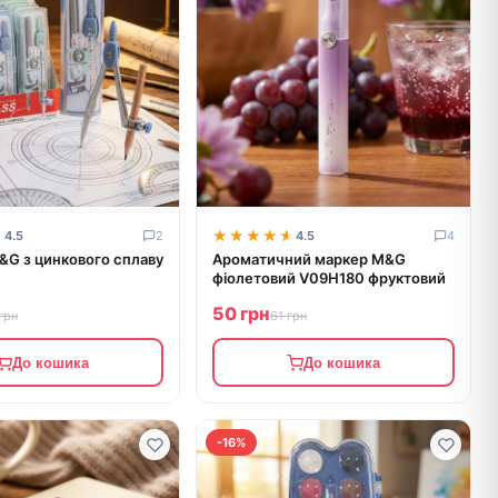
★
★
★★★★★
★★★★★
4.5
2
4.5
4
&G з цинкового сплаву
Ароматичний маркер M&G
фіолетовий V09H180 фруктовий
50 грн
грн
61 грн
До кошика
До кошика
-16%