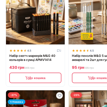
★★★★★
★★★★★
★★★★★
★★★★★
4.5
2
4.5
Набір скетч маркерів M&G 40
Набір пензлів M&G 5 ш
кольорів в сумці APMV1414
акварелі та 2шт для гу
ABH978B8
430 грн
95 грн
565 грн
135 грн
До кошика
До кошик
-27%
-23%
✨ Новинка