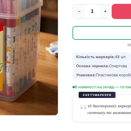
−
+
М
Кількість маркерів:
48 шт.
Основа чорнила:
Спиртова
Упаковка:
Пластикова короб
В наявності на складі — готов
СКЕТЧМАРКЕРИ
48 двосторонніх маркер
скетчингу та малювання.