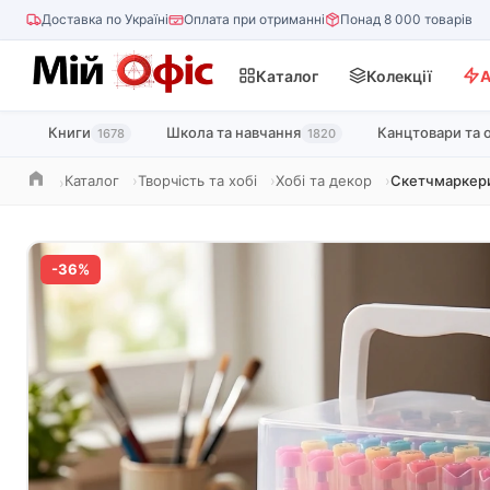
Доставка по Україні
Оплата при отриманні
Понад 8 000 товарів
Каталог
Колекції
А
Книги
Школа та навчання
Канцтовари та 
1678
1820
Каталог
Творчість та хобі
Хобі та декор
Скетчмаркери
Головна
-36%