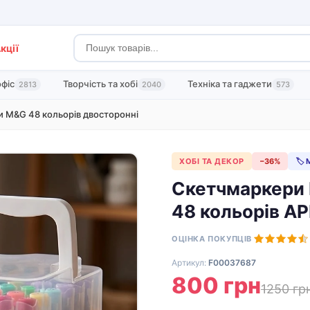
кції
офіс
Творчість та хобі
Техніка та гаджети
2813
2040
573
 M&G 48 кольорів двосторонні
ХОБІ ТА ДЕКОР
−36%
🏷 
Скетчмаркери 
48 кольорів A
ОЦІНКА ПОКУПЦІВ
Артикул:
F00037687
800 грн
1250 гр