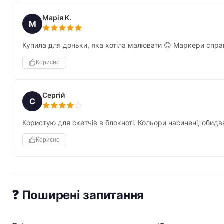
Марія К.
М
Купила для доньки, яка хотіла малювати 😊 Маркери справ
Корисно
Сергій
С
Користую для скетчів в блокноті. Кольори насичені, обидв
Корисно
❓ Поширені запитання