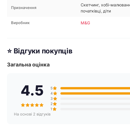
Скетчинг, хобі-малюван
Призначення
початківці, діти
Виробник
M&G
⭐ Відгуки покупців
Загальна оцінка
4.5
5
4
3
2
1
На основі 2 відгуків