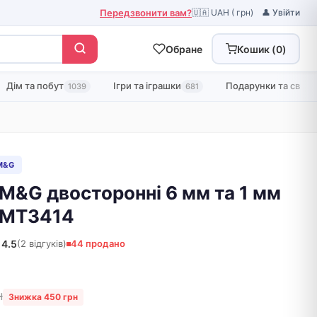
Передзвонити вам?
🇺🇦 UAH ( грн)
👤 Увійти
Обране
Кошик (
0
)
Дім та побут
Ігри та іграшки
Подарунки та свята
1039
681
M&G
M&G двосторонні 6 мм та 1 мм
PMT3414
4.5
(2 відгуків)
44 продано
н
Знижка 450 грн