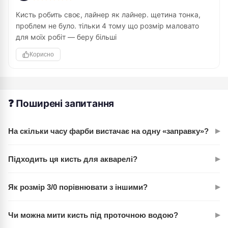
Кисть робить своє, лайнер як лайнер. щетина тонка,
проблем не було. тільки 4 тому що розмір маловато
для моїх робіт — беру більші
Корисно
❓ Поширені запитання
▸
На скільки часу фарби вистачає на одну «заправку»?
Довгий ворс утримує фарбу довше, ніж звичайні кисті.
▸
Підходить ця кисть для акварелі?
Звичайно ведеш лінію 30–50 см без додаткового набору,
все залежить від в'язкості фарби й тиску на кисть.
Так, синтетична щетина працює з аквареллю. Але лайнер —
▸
Як розмір 3/0 порівнювати з іншими?
це все ж таки кисть для контурних робіт, деталей, графіки.
Для заливок краще вибрати інший розмір.
3/0 — це дуже маленька кисть, тоньше за 1, за 0. Для
▸
Чи можна мити кисть під проточною водою?
надтонких ліній і міліметрових деталей. Якщо потрібна