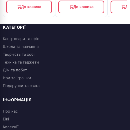
До кошика
До кошика
До
КАТЕГОРІЇ
Канцтовари та офіс
Школа та навчання
Творчість та хобі
Техніка та гаджети
Дім та побут
Ігри та іграшки
Подарунки та свята
ІНФОРМАЦІЯ
Про нас
Вікі
Колекції