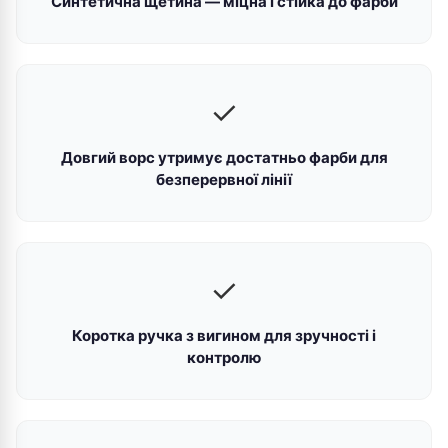
Синтетична щетина — міцна і стійка до фарби
✓
Довгий ворс утримує достатньо фарби для
безперервної лінії
✓
Коротка ручка з вигином для зручності і
контролю