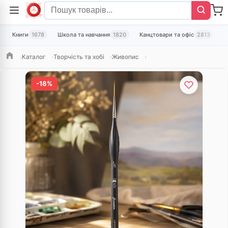
Книги
1678
Школа та навчання
1820
Канцтовари та офіс
2813
Т
Каталог
Творчість та хобі
Живопис
Головна
-18%