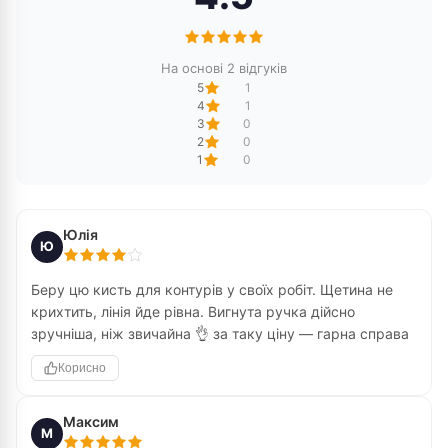
На основі 2 відгуків
5
1
4
1
3
0
2
0
1
0
Юлія
Ю
Беру цю кисть для контурів у своїх робіт. Щетина не
крихтить, лінія йде рівна. Вигнута ручка дійсно
зручніша, ніж звичайна 👌 за таку ціну — гарна справа
Корисно
Максим
М