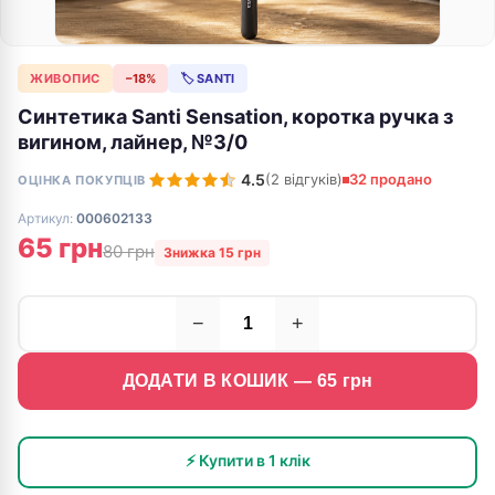
ЖИВОПИС
−18%
🏷 SANTI
Синтетика Santi Sensation, коротка ручка з
вигином, лайнер, №3/0
4.5
(2 відгуків)
32 продано
ОЦІНКА ПОКУПЦІВ
Артикул:
000602133
65 грн
80 грн
Знижка 15 грн
−
+
ДОДАТИ В КОШИК —
65
грн
⚡ Купити в 1 клік