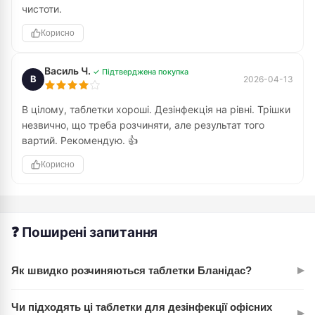
чистоти.
Корисно
Василь Ч.
✓ Підтверджена покупка
В
2026-04-13
В цілому, таблетки хороші. Дезінфекція на рівні. Трішки
незвично, що треба розчиняти, але результат того
вартий. Рекомендую. 👍
Корисно
❓ Поширені запитання
▸
Як швидко розчиняються таблетки Бланідас?
Таблетки Бланідас розчиняються у воді за кілька хвилин,
Чи підходять ці таблетки для дезінфекції офісних
▸
створюючи готовий дезінфікуючий розчин.