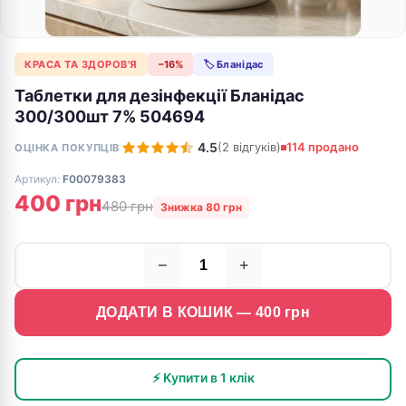
КРАСА ТА ЗДОРОВ'Я
−16%
🏷 Бланідас
Таблетки для дезінфекції Бланідас
300/300шт 7% 504694
4.5
(2 відгуків)
114 продано
ОЦІНКА ПОКУПЦІВ
Артикул:
F00079383
400 грн
480 грн
Знижка 80 грн
−
+
ДОДАТИ В КОШИК —
400
грн
⚡ Купити в 1 клік