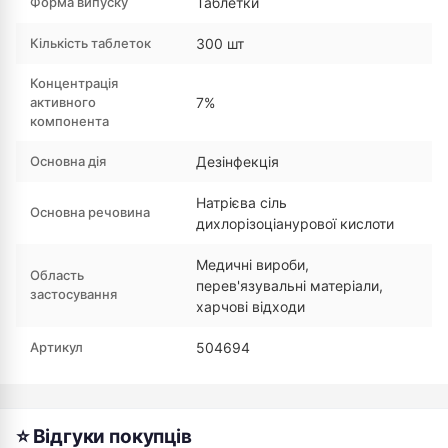
Форма випуску
Таблетки
Кількість таблеток
300 шт
Концентрація
активного
7%
компонента
Основна дія
Дезінфекція
Натрієва сіль
Основна речовина
дихлорізоціанурової кислоти
Медичні вироби,
Область
перев'язувальні матеріали,
застосування
харчові відходи
Артикул
504694
⭐ Відгуки покупців