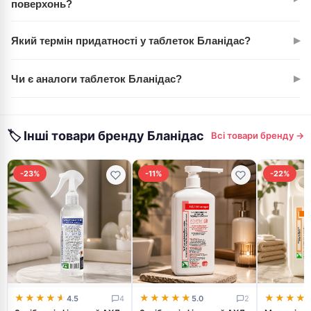
поверхонь?
Так, Бланідас ефективно дезінфікують різні поверхні,
▸
Який термін придатності у таблеток Бланідас?
забезпечуючи гігієнічну чистоту в офісі.
Термін придатності вказано на упаковці. Зберігайте
▸
Чи є аналоги таблеток Бланідас?
таблетки в сухому місці.
Так, існують інші дезінфекційні засоби. Однак Бланідас
вирізняються ефективністю та швидкістю дії.
🏷 Інші товари бренду Бланідас
Всі товари бренду →
-23%
-11%
-22%
★★★★★
★★★★★
★★★★★
★★★★★
★★★★
★★★★
4.5
4
5.0
2