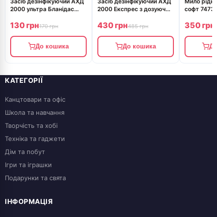
Засіб дезінфікуючий АХД
Засіб дезінфікуючий АХД
Мило рідке
2000 ультра Бланідас
2000 Експрес з дозуючим
софт 74737
250мл
пристроєм 1000 мл
130 грн
430 грн
350 грн
170 грн
485 грн
До кошика
До кошика
До
КАТЕГОРІЇ
Канцтовари та офіс
Школа та навчання
Творчість та хобі
Техніка та гаджети
Дім та побут
Ігри та іграшки
Подарунки та свята
ІНФОРМАЦІЯ