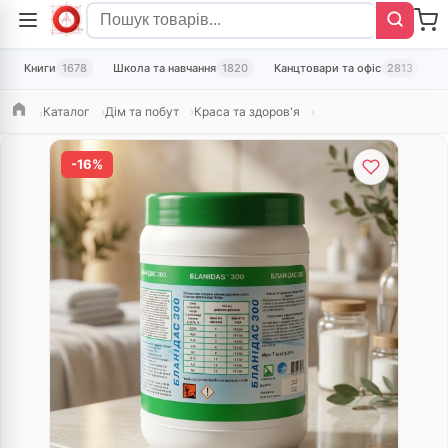
Книги
1678
Школа та навчання
1820
Канцтовари та офіс
2813
Т
Каталог
Дім та побут
Краса та здоров'я
Головна
-16%