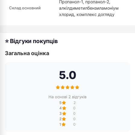
Пропанол-1, пропанол-2,
Склад основний
алкілдиметилбензиламоніум
хлорид, комплекс догляду
⭐ Відгуки покупців
Загальна оцінка
5.0
На основі 2 відгуків
5
2
4
0
3
0
2
0
1
0