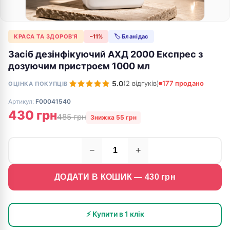
КРАСА ТА ЗДОРОВ'Я
−11%
🏷 Бланідас
Засіб дезінфікуючий АХД 2000 Експрес з
дозуючим пристроєм 1000 мл
5.0
(2 відгуків)
177 продано
ОЦІНКА ПОКУПЦІВ
Артикул:
F00041540
430 грн
485 грн
Знижка 55 грн
−
+
ДОДАТИ В КОШИК —
430
грн
⚡ Купити в 1 клік