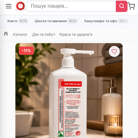
Книги
1678
Школа та навчання
1820
Канцтовари та офіс
2813
Т
Каталог
Дім та побут
Краса та здоров'я
Головна
-11%