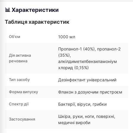
📊 Характеристики
Таблиця характеристик
Об'єм
1000 мл
Пропанол-1 (40%), пропанол-2
(35%),
Дія активна
речовина
алкілдиметилбензиламоніум
хлорид (0,15%)
Тип засобу
Дезінфектант універсальний
Форма випуску
Флакон з дозуючим пристроєм
Спектр дії
Бактерії, віруси, грибки
Шкіра, руки, ноги, поверхні,
Застосування
медичні вироби