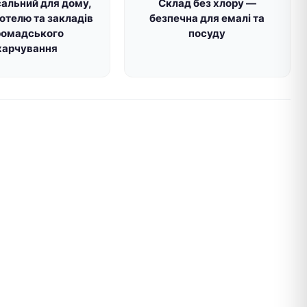
сальний для дому,
Склад без хлору —
готелю та закладів
безпечна для емалі та
ромадського
посуду
харчування