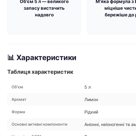
Об'єм 5 л — великого
М'яка формула з
запасу вистачить
міцніше чист
надовго
бережіше до 
📊 Характеристики
Таблиця характеристик
Об'єм
5 л
Аромат
Лимон
Форма
Рідкий
Основні активні компоненти
Аніонні, неіоногенні та 