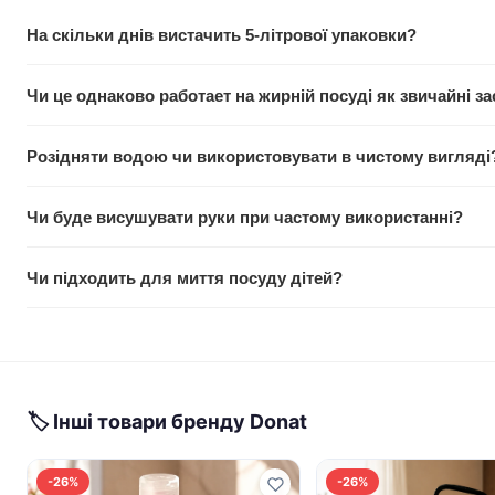
На скільки днів вистачить 5-літрової упаковки?
Залежить від інтенсивності використання. Для середньої сім'
Чи це однаково работает на жирній посуді як звичайні з
щоденного миття. Для офісу або закладу харчування із велик
Так. Аніонні та неіоногенні поверхнево-активні речовини в 
Розідняти водою чи використовувати в чистому вигляді
Залишайте посуд на 5-10 хвилин у мильній воді для найкращо
Можна обидва способи. На 10 л гарячої води розрахована пр
Чи буде висушувати руки при частому використанні?
жирного посуду концентрацію можна збільшити.
М'яка формула розроблена саме для частого контакту зі шкір
Чи підходить для миття посуду дітей?
цей продукт не повинен викликати відчуття сухості навіть п
Ідеально підходить. Склад без опасних хлорних сполук, нат
обполішіть посуд після миття.
🏷 Інші товари бренду Donat
-26%
-26%