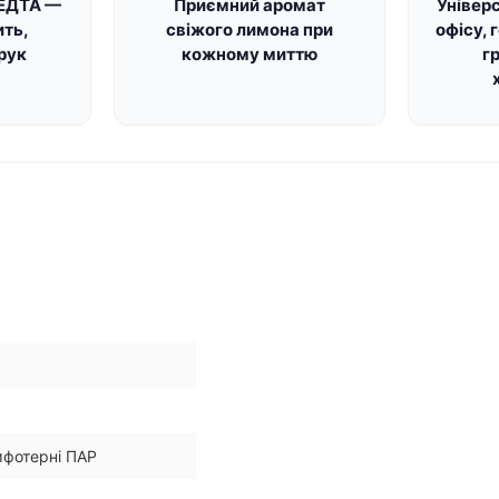
 ЕДТА —
Приємний аромат
Універ
ить,
свіжого лимона при
офісу, 
рук
кожному миттю
г
амфотерні ПАР