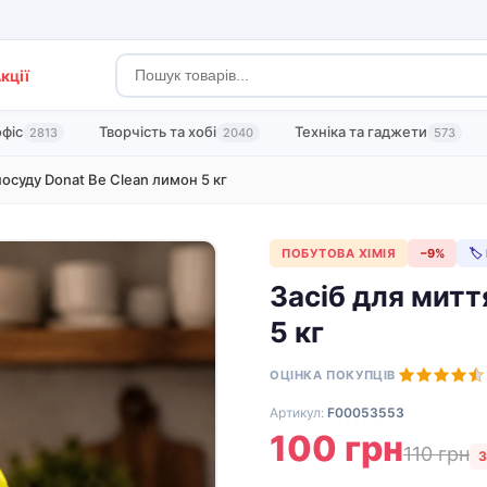
кції
офіс
Творчість та хобі
Техніка та гаджети
2813
2040
573
посуду Donat Be Clean лимон 5 кг
ПОБУТОВА ХІМІЯ
−9%
🏷
Засіб для митт
5 кг
ОЦІНКА ПОКУПЦІВ
Артикул:
F00053553
100 грн
110 грн
З