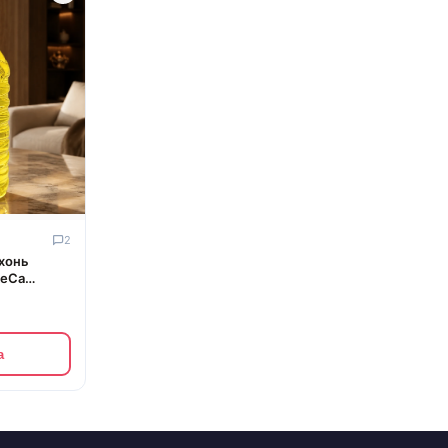
2
рхонь
ReCa
а