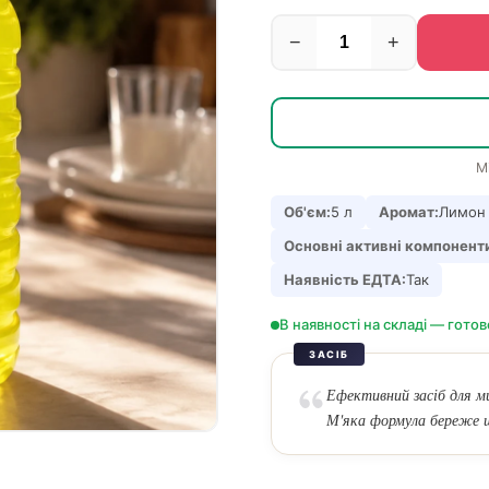
−
+
М
Об'єм:
5 л
Аромат:
Лимон
Основні активні компонент
Наявність ЕДТА:
Так
В наявності на складі — готов
ЗАСІБ
Ефективний засіб для ми
М'яка формула береже ш