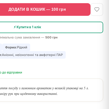
ДОДАТИ В КОШИК —
100
грн
⚡ Купити в 1 клік
інімальна сума замовлення —
500 грн
Форма:
Рідкий
и:
Аніонні, неіоногенні та амфотерні ПАР
о до відправки
ття посуду з лимонним ароматом у великій упаковці на 5 л.
кіру рук при щоденному використанні.