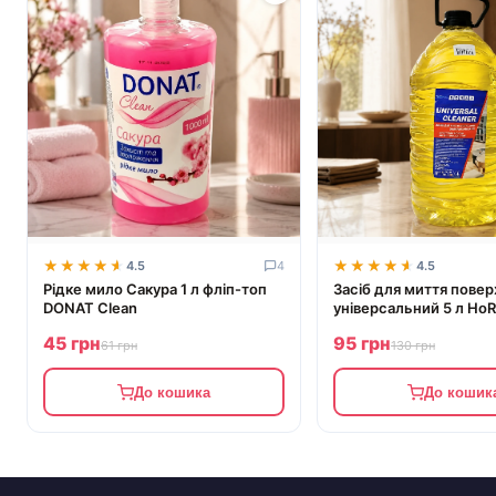
★★★★★
★★★★★
★★★★★
★★★★★
4.5
4
4.5
Рідке мило Сакура 1 л фліп-топ
Засіб для миття пове
DONAT Clean
універсальний 5 л Ho
DONAT
45 грн
95 грн
61 грн
130 грн
До кошика
До кошик