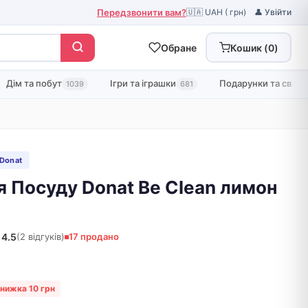
Передзвонити вам?
🇺🇦 UAH ( грн)
👤 Увійти
Обране
Кошик (
0
)
Дім та побут
Ігри та іграшки
Подарунки та свята
1039
681
 Donat
я Посуду Donat Be Clean лимон
4.5
(2 відгуків)
17 продано
нижка 10 грн