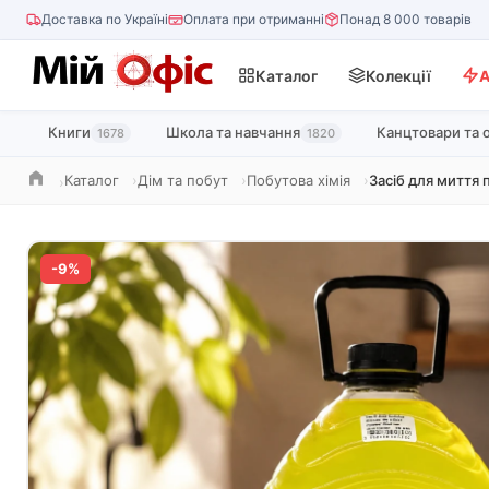
Доставка по Україні
Оплата при отриманні
Понад 8 000 товарів
Каталог
Колекції
А
Книги
Школа та навчання
Канцтовари та 
1678
1820
Каталог
Дім та побут
Побутова хімія
Засіб для миття 
Головна
-9%