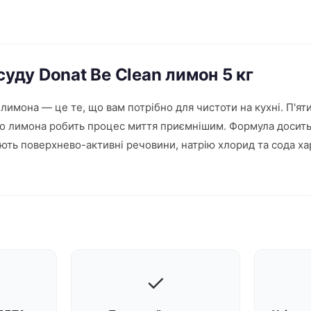
суду Donat Be Clean лимон 5 кг
м лимона — це те, що вам потрібно для чистоти на кухні. П'я
го лимона робить процес миття приємнішим. Формула досить 
ають поверхнево-активні речовини, натрію хлорид та сода ха
✓