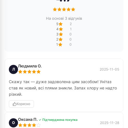
На основі 3 відгуків
5
2
4
1
3
0
2
0
1
0
Людмила О.
Л
2025-11-05
Скажу так — дуже задоволена цим засобом! Унітаз
став як новий, всі плями зникли. Запах хлору не надто
різкий.
Корисно
Оксана П.
✓ Підтверджена покупка
О
2025-11-28