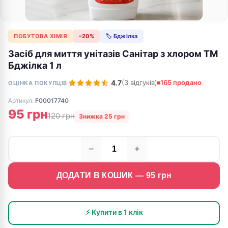
ПОБУТОВА ХІМІЯ
−20%
🏷 Бджілка
Засіб для миття унітазів Санітар з хлором ТМ
Бджілка 1 л
4.7
(3 відгуків)
165 продано
ОЦІНКА ПОКУПЦІВ
Артикул:
F00017740
95 грн
120 грн
Знижка 25 грн
−
+
ДОДАТИ В КОШИК —
95
грн
⚡ Купити в 1 клік