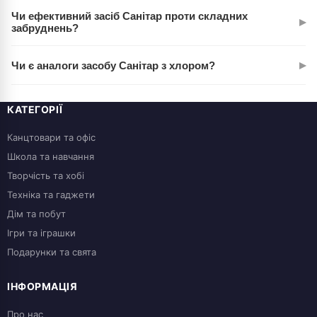
Ми пропонуємо швидку доставку по всій Україні.
Чи ефективний засіб Санітар проти складних
▸
Детальніше про терміни та вартість доставки можна
забруднень?
дізнатися на сторінці 'Доставка'.
Так, гель Санітар з хлором розроблений для боротьби з
▸
Чи є аналоги засобу Санітар з хлором?
найзапеклішими забрудненнями, такими як сечовий камінь,
мінеральні відкладення та плями іржі.
Так, у нашому магазині представлено широкий асортимент
засобів для чищення унітазів. Рекомендуємо ознайомитись
КАТЕГОРІЇ
з іншими продуктами в категорії 'Побутова хімія'.
Канцтовари та офіс
Школа та навчання
Творчість та хобі
Техніка та гаджети
Дім та побут
Ігри та іграшки
Подарунки та свята
ІНФОРМАЦІЯ
Про нас