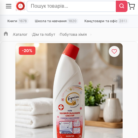
Книги
1678
Школа та навчання
1820
Канцтовари та офіс
2813
Т
Каталог
Дім та побут
Побутова хімія
Головна
-20%