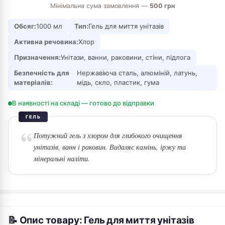
Мінімальна сума замовлення —
500 грн
Обсяг:
1000 мл
Тип:
Гель для миття унітазів
Активна речовина:
Хлор
Призначення:
Унітази, ванни, раковини, стіни, підлога
Безпечність для
Нержавіюча сталь, алюміній, латунь,
матеріалів:
мідь, скло, пластик, гума
В наявності на складі — готово до відправки
ГЕЛЬ
Потужний гель з хлором для глибокого очищення
унітазів, ванн і раковин. Видаляє камінь, іржу та
мінеральні наліти.
📝 Опис товару: Гель для миття унітазів