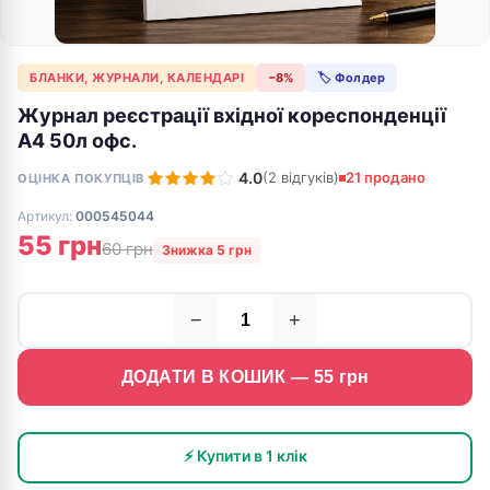
БЛАНКИ, ЖУРНАЛИ, КАЛЕНДАРІ
−8%
🏷 Фолдер
Журнал реєстрації вхідної кореспонденції
А4 50л офс.
4.0
(2 відгуків)
21 продано
ОЦІНКА ПОКУПЦІВ
Артикул:
000545044
55 грн
60 грн
Знижка 5 грн
−
+
ДОДАТИ В КОШИК —
55
грн
⚡ Купити в 1 клік