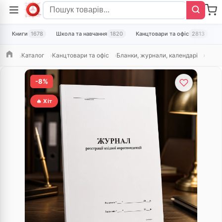
Книги
1678
Школа та навчання
1820
Канцтовари та офіс
2813
Т
Каталог
Канцтовари та офіс
Бланки, журнали, календарі
Головна
-8%
🔥 Хіт