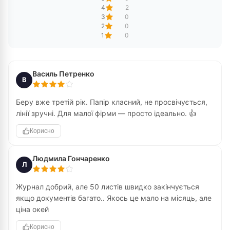
4
2
3
0
2
0
1
0
Василь Петренко
В
Беру вже третій рік. Папір класний, не просвічується,
лінії зручні. Для малої фірми — просто ідеально. 👍
Корисно
Людмила Гончаренко
Л
Журнал добрий, але 50 листів швидко закінчується
якщо документів багато.. Якось це мало на місяць, але
ціна окей
Корисно