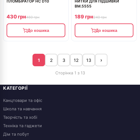
ПЛОМБІРАТОР НС D10
НИТКИ ДЛЯ ПІДШИВКИ
BM.5555
430 грн
189 грн
460 грн
240 грн
До кошика
До кошика
›
1
2
3
12
13
Сторінка 1 з 13
КАТЕГОРІЇ
Канцтовари та офіс
Школа та навчання
Творчість та хобі
Техніка та гаджети
Дім та побут