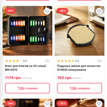
-25%
-40%
★★★★★
★★★★★
★★★★★
★★★★★
4.0
3
4.5
2
Бокс для ключів на 24 секції
Подушка змінна для оснастки
BM.0410
6/4642 неокрашена
1174 грн
180 грн
1570 грн
305 грн
До кошика
До кошика
-26%
-25%