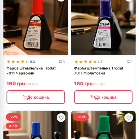
★★★★★
★★★★★
★★★★★
★★★★★
4.3
3
4.7
3
Фарба штемпельна Trodat
Фарба штемпельна Trodat
7011 Червоний
7011 Фіолетовий
160 грн
160 грн
210 грн
210 грн
До кошика
До кошика
-22%
-20%
🔥 Хіт