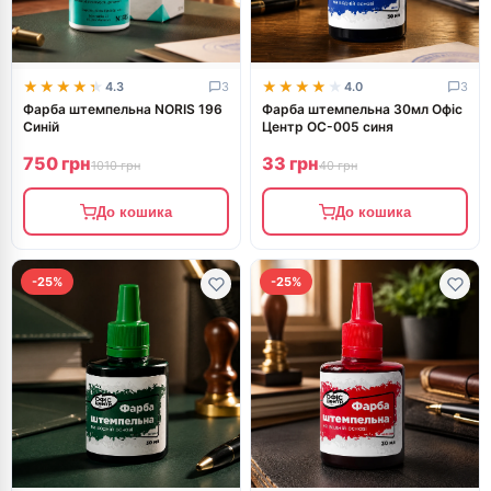
★★★★★
★★★★★
★★★★★
★★★★★
4.3
3
4.0
3
Фарба штемпельна NORIS 196
Фарба штемпельна 30мл Офіс
Синій
Центр ОС-005 синя
750 грн
33 грн
1010 грн
40 грн
До кошика
До кошика
-25%
-25%