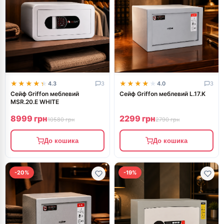
★★★★★
★★★★★
★★★★★
★★★★★
4.3
3
4.0
3
Сейф Griffon меблевий
Сейф Griffon меблевий L.17.K
MSR.20.Е WHITE
8999 грн
2299 грн
10580 грн
2790 грн
До кошика
До кошика
-20%
-19%