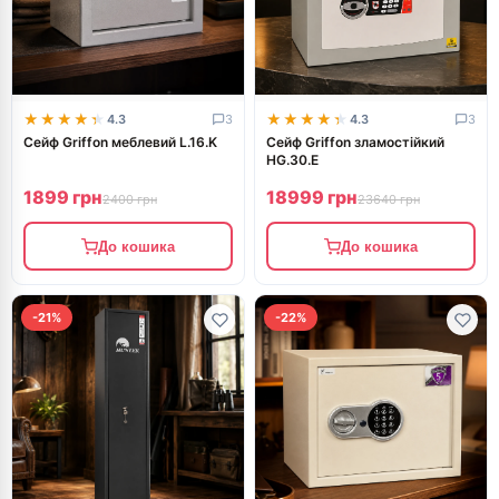
★★★★★
★★★★★
★★★★★
★★★★★
4.3
3
4.3
3
Сейф Griffon меблевий L.16.K
Сейф Griffon зламостійкий
HG.30.E
1899 грн
18999 грн
2400 грн
23640 грн
До кошика
До кошика
-21%
-22%