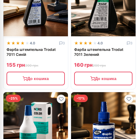
★★★★★
★★★★★
★★★★★
★★★★★
4.0
3
4.0
3
Фарба штемпельна Trodat
Фарба штемпельна Trodat
7011 Синій
7011 Зелений
155 грн
160 грн
200 грн
200 грн
До кошика
До кошика
-25%
-17%