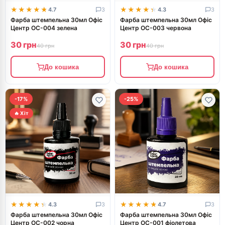
★★★★★
★★★★★
★★★★★
★★★★★
4.7
3
4.3
3
Фарба штемпельна 30мл Офіс
Фарба штемпельна 30мл Офіс
Центр ОС-004 зелена
Центр ОС-003 червона
30 грн
30 грн
40 грн
40 грн
До кошика
До кошика
-17%
-25%
🔥 Хіт
★★★★★
★★★★★
★★★★★
★★★★★
4.3
3
4.7
3
Фарба штемпельна 30мл Офіс
Фарба штемпельна 30мл Офіс
Центр ОС-002 чорна
Центр ОС-001 фіолетова