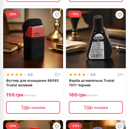
-25%
-15%
★★★★★
★★★★★
★★★★★
★★★★★
4.0
3
4.0
3
Футляр для оснащення 46045
Фарба штемпельна Trodat
Trodat великий
7011 Чорний
150 грн
160 грн
200 грн
190 грн
До кошика
До кошика
-23%
-23%