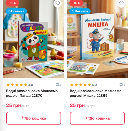
-16%
-10%
✨ Новинка
✨ Новинка
★★★★★
★★★★★
★★★★★
★★★★★
4.8
4
5.0
3
Водні розмальовка Малюємо
Водні розмальовка Малюємо
водою! Панда 22870
водою! Мишка 22869
25 грн
25 грн
30 грн
28 грн
До кошика
До кошика