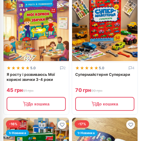
★★★★★
★★★★★
★★★★★
★★★★★
5.0
2
5.0
4
Я росту і розвиваюсь Мої
Супермайстерня Суперкари
корисні звички 3-4 роки
45 грн
70 грн
51 грн
90 грн
До кошика
До кошика
-16%
-17%
✨ Новинка
✨ Новинка