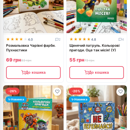
★★★★★
★★★★★
★★★★★
★★★★★
4.0
2
4.8
4
Розмальовка Чарівні фарби.
Щенячий патруль. Кольорові
Пухнастики
пригоди. Оце так місія! (У)
69 грн
55 грн
83 грн
73 грн
До кошика
До кошика
-26%
-20%
✨ Новинка
✨ Новинка