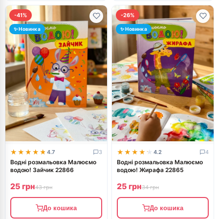
-41%
-26%
✨ Новинка
✨ Новинка
★★★★★
★★★★★
★★★★★
★★★★★
4.7
3
4.2
4
Водні розмальовка Малюємо
Водні розмальовка Малюємо
водою! Зайчик 22866
водою! Жирафа 22865
25 грн
25 грн
43 грн
34 грн
До кошика
До кошика