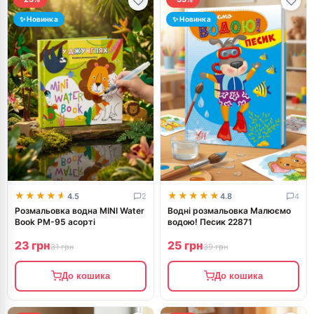
✨ Новинка
✨ Новинка
★★★★★
★★★★★
★★★★★
★★★★★
4.5
2
4.8
4
Розмальовка водна MINI Water
Водні розмальовка Малюємо
Book РМ-95 асорті
водою! Песик 22871
23 грн
25 грн
31 грн
39 грн
До кошика
До кошика