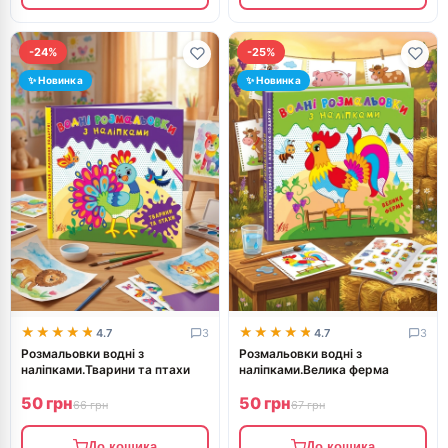
-24%
-25%
✨ Новинка
✨ Новинка
★★★★★
★★★★★
★★★★★
★★★★★
4.7
3
4.7
3
Розмальовки водні з
Розмальовки водні з
наліпками.Тварини та птахи
наліпками.Велика ферма
50 грн
50 грн
66 грн
67 грн
До кошика
До кошика