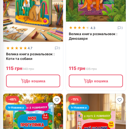
★★★★★
★★★★★
4.3
3
Велика книга розмальовок :
Динозаври
★★★★★
★★★★★
4.7
3
Велика книга розмальовок :
Коти та собаки
115 грн
115 грн
140 грн
135 грн
До кошика
До кошика
-48%
-15%
✨ Новинка
✨ Новинка