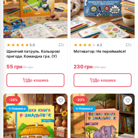
★★★★★
★★★★★
★★★★★
★★★★★
5.0
2
4.3
3
Щенячий патруль. Кольорові
Мотиватор: Не переймайся!
пригоди. Командна гра. (У)
55 грн
230 грн
75 грн
290 грн
До кошика
До кошика
-28%
-23%
✨ Новинка
✨ Новинка