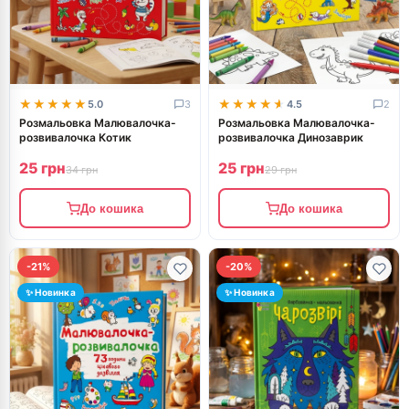
★★★★★
★★★★★
★★★★★
★★★★★
5.0
3
4.5
2
Розмальовка Малювалочка-
Розмальовка Малювалочка-
розвивалочка Котик
розвивалочка Динозаврик
25 грн
25 грн
34 грн
29 грн
До кошика
До кошика
-21%
-20%
✨ Новинка
✨ Новинка