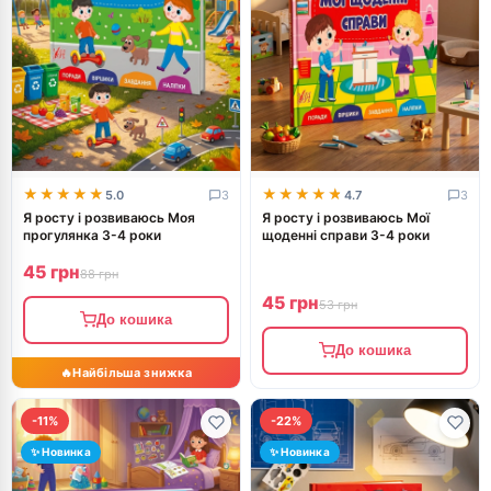
★★★★★
★★★★★
★★★★★
★★★★★
5.0
3
4.7
3
Я росту і розвиваюсь Моя
Я росту і розвиваюсь Мої
прогулянка 3-4 роки
щоденні справи 3-4 роки
45 грн
88 грн
45 грн
53 грн
До кошика
До кошика
-11%
-22%
✨ Новинка
✨ Новинка