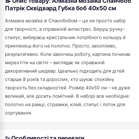
📝 Опис товару: Алмазна мозаїка Спанчбоб
Патрік Сквідвард Губка боб 40х50 см
Алмазна мозаїка зі Спанчбобом – це не просто набір
для творчості, а справжній антистрес. Беруш ручку-
стилус, вибираєш кристальчик потрібного кольору й
приклеюєш його на полотно. Просто, захопливо,
результативно. Коли закінчиш роботу, картина починає
мерехтіти на світлі – виглядає як справжній
декоративний шедевр. Ідеально підходить для дітей
старше 8 років та дорослих, хто шукає спокійну
творчість без складностей. Розмір 40х50 см – не дуже
великий, але досить помітний. В наборі все необхідне:
полотно на рамці, стразики, клей, стилус і лоток для
сортування.
✨ Особливості та переваги