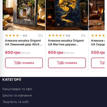
★★★★★
★★★★★
★★★★★
★★★★★
★★★★
★★★★
4.0
2
4.5
2
Алмазна мозаїка Origami
Алмазна мозаїка Origami
Алмазна мо
UA Лимонний двір 40х50
UA Магічне дерево
UA Скрудж
см
40х50 см OD3428
40х50 см 
650 грн
650 грн
550 грн
840 грн
1200 грн
До кошика
До кошика
До
КАТЕГОРІЇ
Канцтовари та офіс
Школа та навчання
Творчість та хобі