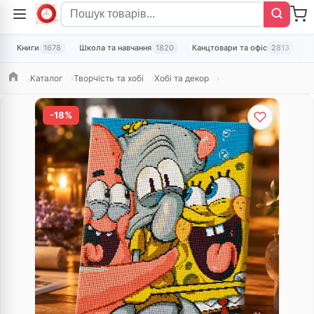
Книги
1678
Школа та навчання
1820
Канцтовари та офіс
2813
Т
Каталог
Творчість та хобі
Хобі та декор
Головна
-18%