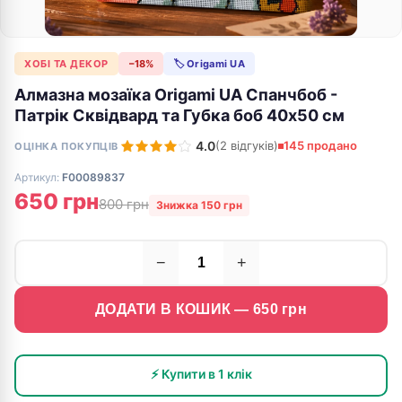
ХОБІ ТА ДЕКОР
−18%
🏷 Origami UA
Алмазна мозаїка Origami UA Спанчбоб -
Патрік Сквідвард та Губка боб 40х50 см
4.0
(2 відгуків)
145 продано
ОЦІНКА ПОКУПЦІВ
Артикул:
F00089837
650 грн
800 грн
Знижка 150 грн
−
+
ДОДАТИ В КОШИК —
650
грн
⚡ Купити в 1 клік