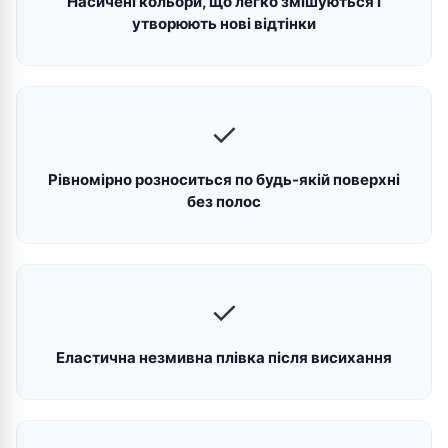
Насичені кольори, що легко змішуються і
утворюють нові відтінки
✓
Рівномірно розноситься по будь-якій поверхні
без полос
✓
Еластична незмивна плівка після висихання