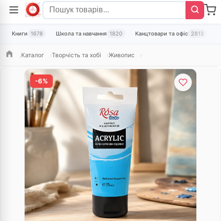
Книги
1678
Школа та навчання
1820
Канцтовари та офіс
2813
Т
Каталог
Творчість та хобі
Живопис
Головна
-6%