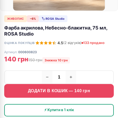
ЖИВОПИС
−6%
🏷 ROSA Studio
Фарба акрилова, Небесно-блакитна, 75 мл,
ROSA Studio
4.5
(2 відгуків)
133 продано
ОЦІНКА ПОКУПЦІВ
Артикул:
000600823
140 грн
150 грн
Знижка 10 грн
−
+
ДОДАТИ В КОШИК —
140
грн
⚡ Купити в 1 клік