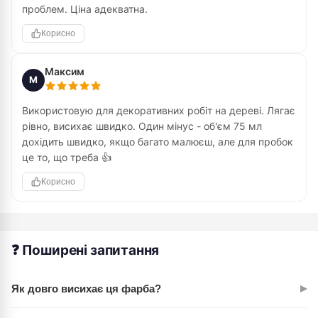
проблем. Ціна адекватна.
Корисно
Максим
М
Використовую для декоративних робіт на дереві. Лягає
рівно, висихає швидко. Один мінус - об'єм 75 мл
дохідить швидко, якщо багато малюєш, але для пробок
це то, що треба 👍
Корисно
❓ Поширені запитання
▸
Як довго висихає ця фарба?
Тонкий шар висихає за 30-60 хвилин. Товстий шар може