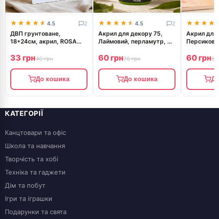
★★★★★
★★★★★
★★★★★
★★★★★
★★★★
★★★★
4.5
2
4.5
2
ДВП грунтоване,
Акрил для декору 75,
Акрил для 
18*24см, акрил, ROSA
Лаймовий, перламутр, 20
Персикови
Studio
мл, ROSA Studio
20 мл, ROS
33 грн
60 грн
60 грн
40 грн
70 грн
60
До кошика
До кошика
До
КАТЕГОРІЇ
Канцтовари та офіс
Школа та навчання
Творчість та хобі
Техніка та гаджети
Дім та побут
Ігри та іграшки
Подарунки та свята