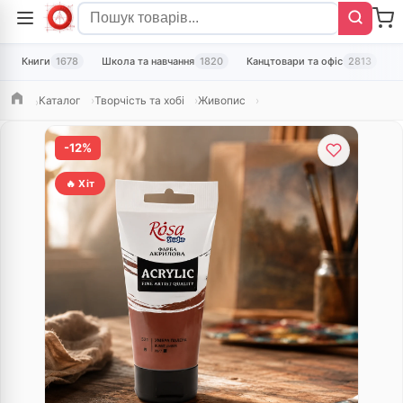
Книги
1678
Школа та навчання
1820
Канцтовари та офіс
2813
Т
Каталог
Творчість та хобі
Живопис
Головна
-12%
🔥 Хіт