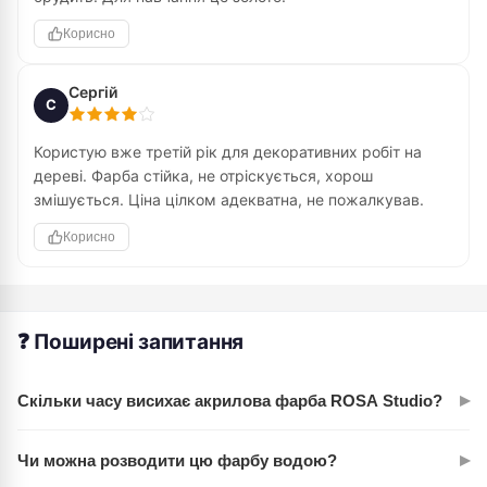
Корисно
Сергій
С
Користую вже третій рік для декоративних робіт на
дереві. Фарба стійка, не отріскується, хорош
змішується. Ціна цілком адекватна, не пожалкував.
Корисно
❓ Поширені запитання
▸
Скільки часу висихає акрилова фарба ROSA Studio?
Залежить від товщини шару. Тонкий шар висихає за 30-60
▸
Чи можна розводити цю фарбу водою?
хвилин, товстіший — за 2-4 години. На повну