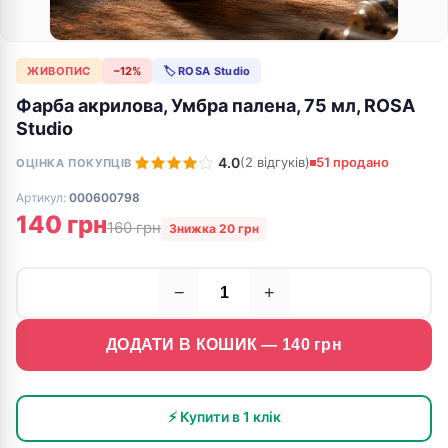
ЖИВОПИС
−12%
🏷 ROSA Studio
Фарба акрилова, Умбра палена, 75 мл, ROSA
Studio
4.0
(2 відгуків)
51 продано
ОЦІНКА ПОКУПЦІВ
Артикул:
000600798
140 грн
160 грн
Знижка 20 грн
−
+
ДОДАТИ В КОШИК —
140
грн
⚡ Купити в 1 клік