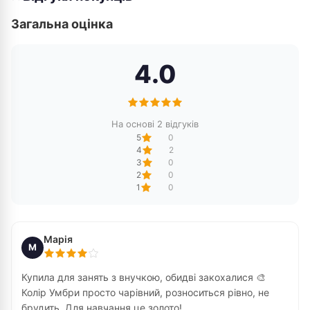
Загальна оцінка
4.0
На основі 2 відгуків
5
0
4
2
3
0
2
0
1
0
Марія
М
Купила для занять з внучкою, обидві закохалися 🎨
Колір Умбри просто чарівний, розноситься рівно, не
брудить. Для навчання це золото!