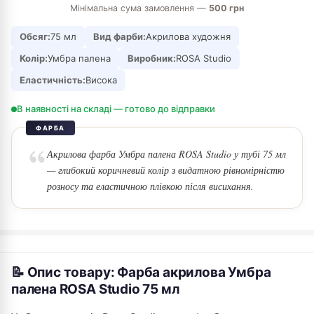
Мінімальна сума замовлення —
500 грн
Обсяг:
75 мл
Вид фарби:
Акрилова художня
Колір:
Умбра палена
Виробник:
ROSA Studio
Еластичність:
Висока
В наявності на складі — готово до відправки
ФАРБА
Акрилова фарба Умбра палена ROSA Studio у тубі 75 мл
— глибокий коричневий колір з видатною рівномірністю
розносу та еластичною плівкою після висихання.
📝 Опис товару: Фарба акрилова Умбра
палена ROSA Studio 75 мл