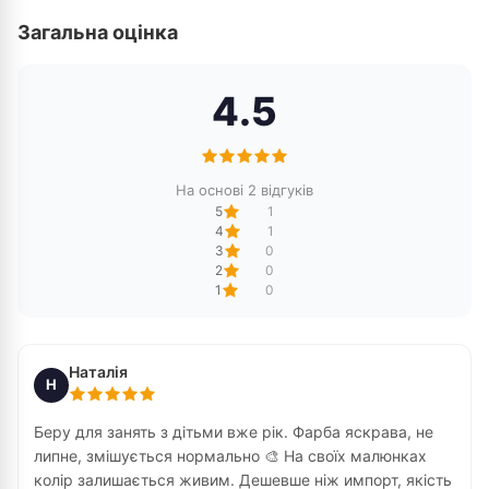
Загальна оцінка
4.5
На основі 2 відгуків
5
1
4
1
3
0
2
0
1
0
Наталія
Н
Беру для занять з дітьми вже рік. Фарба яскрава, не
липне, змішується нормально 🎨 На своїх малюнках
колір залишається живим. Дешевше ніж импорт, якість