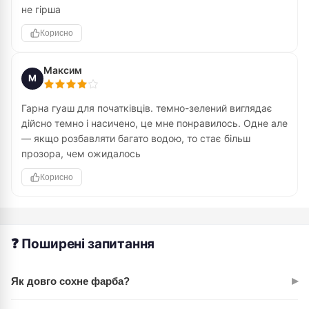
не гірша
Корисно
Максим
М
Гарна гуаш для початківців. темно-зелений виглядає
дійсно темно і насичено, це мне понравилось. Одне але
— якщо розбавляти багато водою, то стає більш
прозора, чем ожидалось
Корисно
❓ Поширені запитання
▸
Як довго сохне фарба?
Залежить від шару та умов. Тонкий шар сохне за 15-30