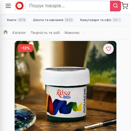
Книги
1678
Школа та навчання
1820
Канцтовари та офіс
2813
Т
Каталог
Творчість та хобі
Живопис
Головна
-12%