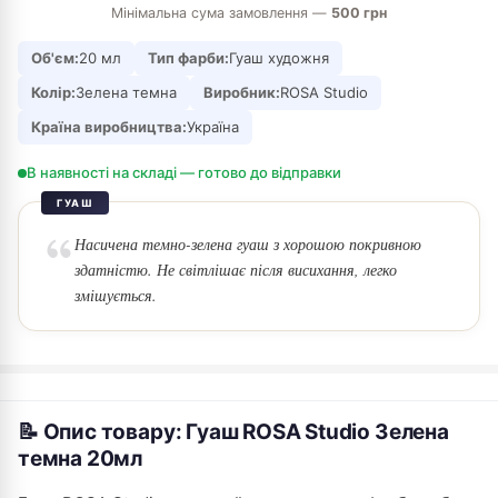
Мінімальна сума замовлення —
500 грн
Об'єм:
20 мл
Тип фарби:
Гуаш художня
Колір:
Зелена темна
Виробник:
ROSA Studio
Країна виробництва:
Україна
В наявності на складі — готово до відправки
ГУАШ
Насичена темно-зелена гуаш з хорошою покривною
здатністю. Не світлішає після висихання, легко
змішується.
📝 Опис товару: Гуаш ROSA Studio Зелена
темна 20мл