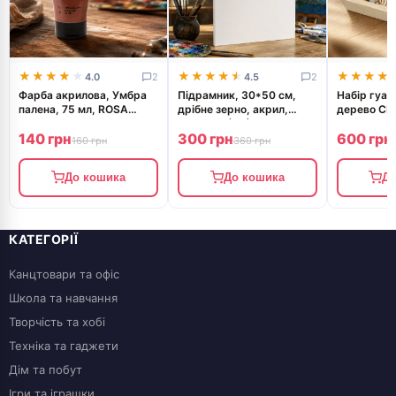
★★★★★
★★★★★
★★★★★
★★★★★
★★★★
★★★★
4.0
2
4.5
2
Фарба акрилова, Умбра
Підрамник, 30*50 см,
Набір гуа
палена, 75 мл, ROSA
дрібне зерно, акрил,
дерево CL
Studio
бавовна, (БН), ROSA
Studio 12х
140 грн
300 грн
600 грн
Studio
160 грн
360 грн
До кошика
До кошика
До
КАТЕГОРІЇ
Канцтовари та офіс
Школа та навчання
Творчість та хобі
Техніка та гаджети
Дім та побут
Ігри та іграшки