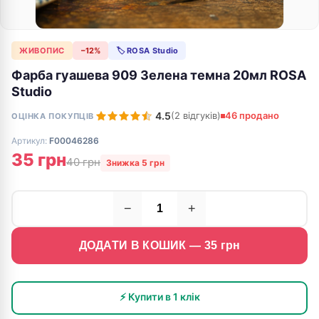
ЖИВОПИС
−12%
🏷 ROSA Studio
Фарба гуашева 909 Зелена темна 20мл ROSA
Studio
4.5
(2 відгуків)
46 продано
ОЦІНКА ПОКУПЦІВ
Артикул:
F00046286
35 грн
40 грн
Знижка 5 грн
−
+
ДОДАТИ В КОШИК —
35
грн
⚡ Купити в 1 клік