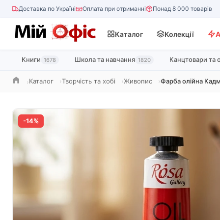
Доставка по Україні
Оплата при отриманні
Понад 8 000 товарів
Каталог
Колекції
А
Книги
Школа та навчання
Канцтовари та 
1678
1820
Каталог
Творчість та хобі
Живопис
Фарба олійна Кадм
Головна
-14%