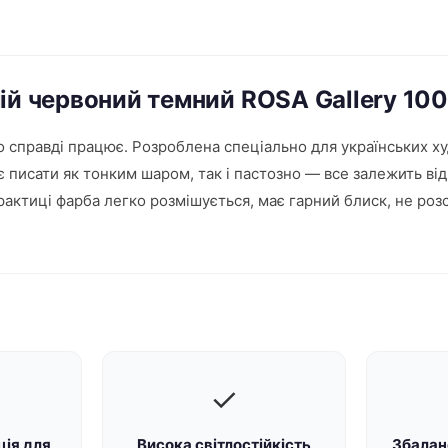
мій червоний темний ROSA Gallery 10
 справді працює. Розроблена спеціально для українських ху
 писати як тонким шаром, так і пастозно — все залежить від
практиці фарба легко розмішується, має гарний блиск, не ро
✓
ція для
Висока світлостійкість
Збалан