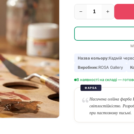
−
+
М
Назва кольору:
Кадмій черв
Виробник:
ROSA Gallery
К
В наявності на складі — готов
ФАРБА
Насичена олійна фарба 
світлостійкістю. Розроб
при пастозному письмі.