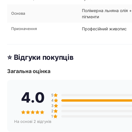
Полімерна льняна олія + 
Основа
пігменти
Призначення
Професійний живопис
⭐ Відгуки покупців
Загальна оцінка
4.0
5
4
3
2
1
На основі 2 відгуків