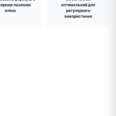
мерною льняною
оптимальний для
олією
регулярного
використання