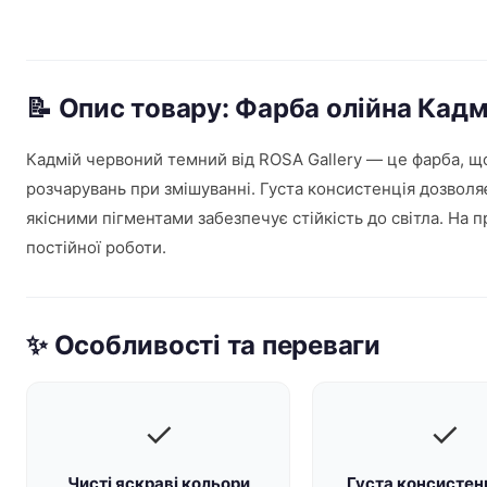
📝 Опис товару: Фарба олійна Кад
Кадмій червоний темний від ROSA Gallery — це фарба, що
розчарувань при змішуванні. Густа консистенція дозволяє
якісними пігментами забезпечує стійкість до світла. На 
постійної роботи.
✨ Особливості та переваги
✓
✓
Чисті яскраві кольори
Густа консистен