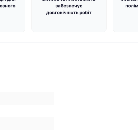
тозного
забезпечує
полі
довговічність робіт
й