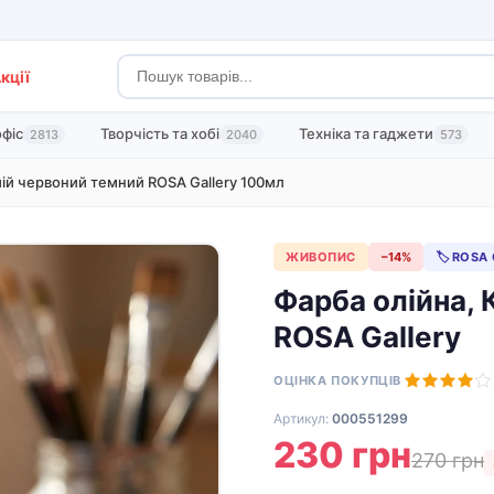
кції
офіс
Творчість та хобі
Техніка та гаджети
2813
2040
573
ій червоний темний ROSA Gallery 100мл
ЖИВОПИС
−14%
🏷 ROSA 
Фарба олійна, 
ROSA Gallery
ОЦІНКА ПОКУПЦІВ
Артикул:
000551299
230 грн
270 грн