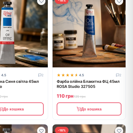
-18%
★
★
★★★★★
★★★★★
4.5
2
4.5
2
на Синя світла 45мл
Фарба олійна Блакитна ФЦ 45мл
o
ROSA Studio 327505
110 грн
0 грн
135 грн
До кошика
До кошика
-16%