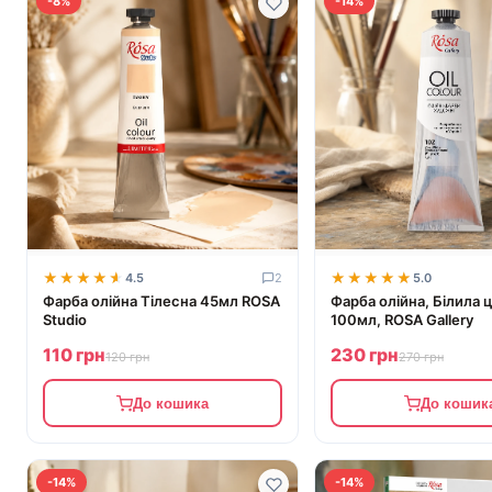
-8%
-14%
★★★★★
★★★★★
★★★★★
★★★★★
4.5
2
5.0
Фарба олійна Тілесна 45мл ROSA
Фарба олійна, Білила ц
Studio
100мл, ROSA Gallery
110 грн
230 грн
120 грн
270 грн
До кошика
До кошик
-14%
-14%