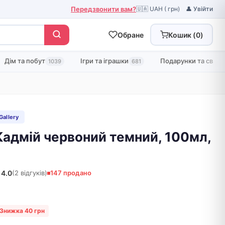
Передзвонити вам?
🇺🇦 UAH ( грн)
👤 Увійти
Обране
Кошик (
0
)
Дім та побут
Ігри та іграшки
Подарунки та свята
1039
681
Gallery
Кадмій червоний темний, 100мл,
4.0
(2 відгуків)
147 продано
Знижка 40 грн