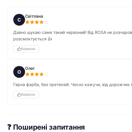
Світлана
С
Давно шукаю саме такий червоний! Від ROSA не розчарован
розсмоктується 👍
Корисно
Олег
О
Гарна фарба, без претензій. Чесно кажучи, від дорожчих б
Корисно
❓ Поширені запитання