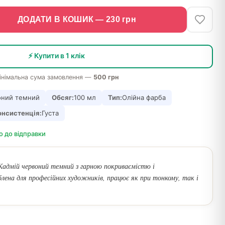
ДОДАТИ В КОШИК —
230
грн
⚡ Купити в 1 клік
інімальна сума замовлення —
500 грн
оний темний
Обсяг:
100 мл
Тип:
Олійна фарба
онсистенція:
Густа
о до відправки
Кадмій червоний темний з гарною покриваємістю і
лена для професійних художників, працює як при тонкому, так і