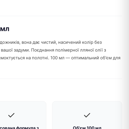
0мл
дожників, вона дає чистий, насичений колір без
 вашої задуми. Поєднання полімерної лляної олії з
зсмоктується на полотні. 100 мл — оптимальний об'єм для
✓
✓
сована формула з
Об'єм 100 мл