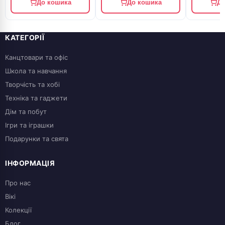
До кошика
До кошика
До
КАТЕГОРІЇ
Канцтовари та офіс
Школа та навчання
Творчість та хобі
Техніка та гаджети
Дім та побут
Ігри та іграшки
Подарунки та свята
ІНФОРМАЦІЯ
Про нас
Вікі
Колекції
Блог