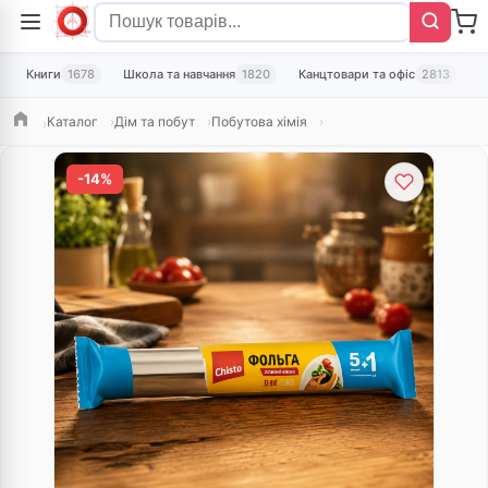
Книги
1678
Школа та навчання
1820
Канцтовари та офіс
2813
Т
Каталог
Дім та побут
Побутова хімія
Головна
-14%