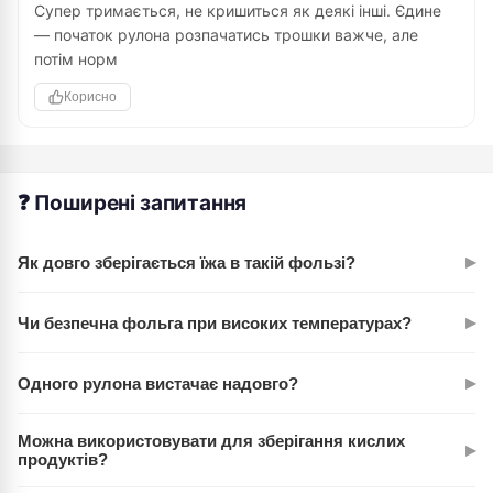
Супер тримається, не кришиться як деякі інші. Єдине
— початок рулона розпачатись трошки важче, але
потім норм
Корисно
❓ Поширені запитання
▸
Як довго зберігається їжа в такій фользі?
Готові блюда в фользі Chisto зберігаються на 2-3 дні довше,
▸
Чи безпечна фольга при високих температурах?
ніж без неї. М'ясо та риба залишаються соковитими завдяки
герметичному закриттю пара та вологи всередині.
Абсолютно. Фольга Chisto витримує температури до 230°С
▸
Одного рулона вистачає надовго?
без вивільнення шкідливих речовин. Використовується в
європейських стандартах харчової безпеки.
Упаковка 5+1м дає 6 метрів матеріалу. При середньому
Можна використовувати для зберігання кислих
▸
використанні це приблизно 2-3 місяці для однієї сім'ї з 3-4
продуктів?
осіб.