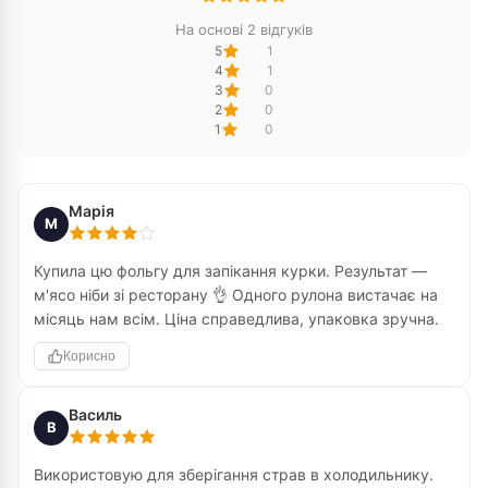
На основі 2 відгуків
5
1
4
1
3
0
2
0
1
0
Марія
М
Купила цю фольгу для запікання курки. Результат —
м'ясо ніби зі ресторану 👌 Одного рулона вистачає на
місяць нам всім. Ціна справедлива, упаковка зручна.
Корисно
Василь
В
Використовую для зберігання страв в холодильнику.