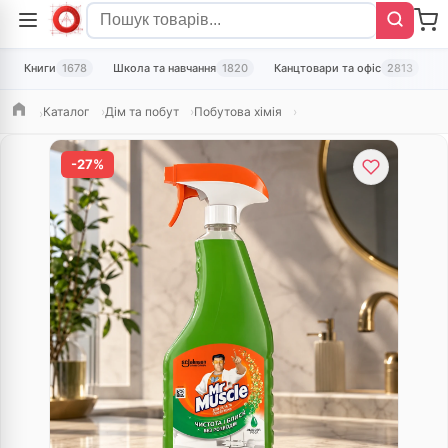
Книги
1678
Школа та навчання
1820
Канцтовари та офіс
2813
Т
Каталог
Дім та побут
Побутова хімія
Головна
-27%