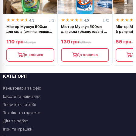
★★★★★
★★★★★
★★★★★
★★★★★
★★★★
★★★★
4.5
2
4.5
2
Містер Мускул 500мл
Містер Мускул 500мл
Містер Му
для скла (змінна пляшка)
для скла (розпилювач) та
(гранули)
з нашатирним спиртом
інших поверхонь зі
110 грн
130 грн
55 грн
спиртом (синій)
140 грн
160 грн
60
До кошика
До кошика
До
КАТЕГОРІЇ
Канцтовари та офіс
Школа та навчання
Творчість та хобі
Техніка та гаджети
Дім та побут
Ігри та іграшки