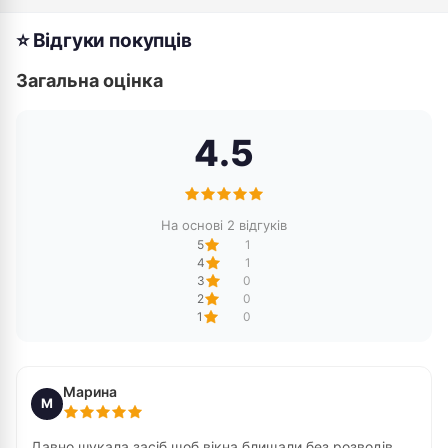
⭐ Відгуки покупців
Загальна оцінка
4.5
На основі 2 відгуків
5
1
4
1
3
0
2
0
1
0
Марина
М
Давно шукала засіб щоб вікна блищали без розводів.