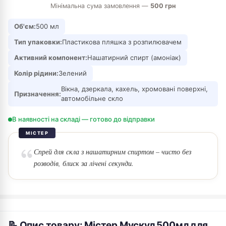
Мінімальна сума замовлення —
500 грн
Об'єм:
500 мл
Тип упаковки:
Пластикова пляшка з розпилювачем
Активний компонент:
Нашатирний спирт (амоніак)
Колір рідини:
Зелений
Вікна, дзеркала, кахель, хромовані поверхні,
Призначення:
автомобільне скло
В наявності на складі — готово до відправки
МІСТЕР
Спрей для скла з нашатирним спиртом – чисто без
розводів, блиск за лічені секунди.
📝 Опис товару: Містер Мускул 500мл для