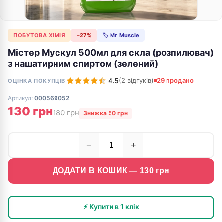
ПОБУТОВА ХІМІЯ
−27%
🏷 Mr Muscle
Містер Мускул 500мл для скла (розпилювач)
з нашатирним спиртом (зелений)
4.5
(2 відгуків)
29 продано
ОЦІНКА ПОКУПЦІВ
Артикул:
000569052
130 грн
180 грн
Знижка 50 грн
−
+
ДОДАТИ В КОШИК —
130
грн
⚡ Купити в 1 клік