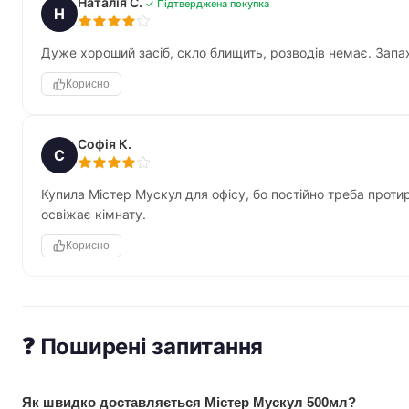
Наталія С.
✓ Підтверджена покупка
Н
Дуже хороший засіб, скло блищить, розводів немає. Запа
Корисно
Софія К.
С
Купила Містер Мускул для офісу, бо постійно треба проти
освіжає кімнату.
Корисно
❓ Поширені запитання
Як швидко доставляється Містер Мускул 500мл?