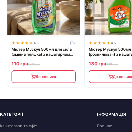
★★★★★
★★★★★
★★★★★
★★★★★
4.5
2
4.5
Містер Мускул 500мл для скла
Містер Мускул 500мл 
(змінна пляшка) з нашатирним
(розпилювач) з наша
спиртом
спиртом (зелений)
110 грн
130 грн
140 грн
180 грн
До кошика
До кошик
КАТЕГОРІЇ
ІНФОРМАЦІЯ
Канцтовари та офіс
Про нас