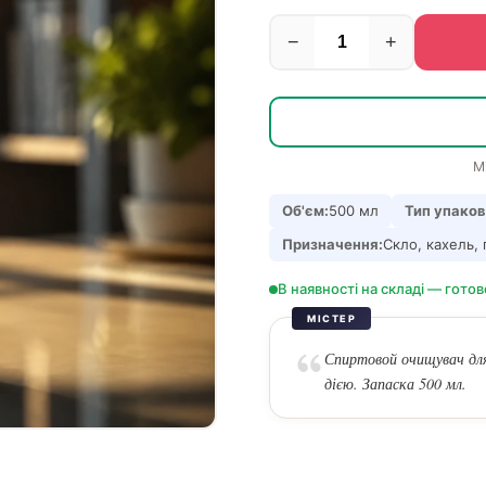
−
+
М
Об'єм:
500 мл
Тип упаков
Призначення:
Скло, кахель, 
В наявності на складі — готов
МІСТЕР
Спиртовой очищувач для
дією. Запаска 500 мл.