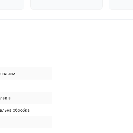
лювачем
иладів
альна обробка