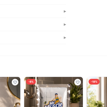
 залежать від вашого регіону та
▸
ті скла без розводів. Спиртова основа
▸
сухому, недоступному для дітей місці.
▸
и для чищення скла та поверхонь.
-8%
-18%