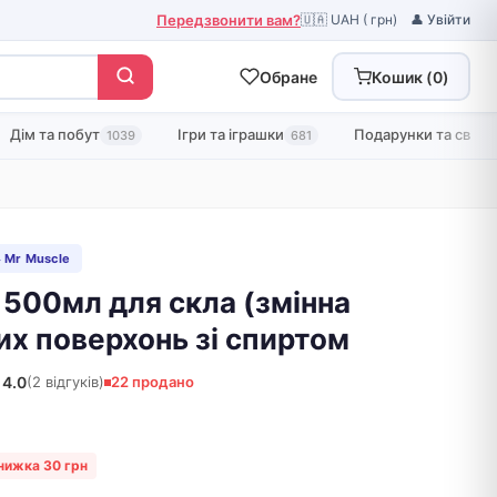
Передзвонити вам?
🇺🇦 UAH ( грн)
👤 Увійти
Обране
Кошик (
0
)
Дім та побут
Ігри та іграшки
Подарунки та свята
1039
681
 Mr Muscle
 500мл для скла (змінна
их поверхонь зі спиртом
4.0
(2 відгуків)
22 продано
нижка 30 грн