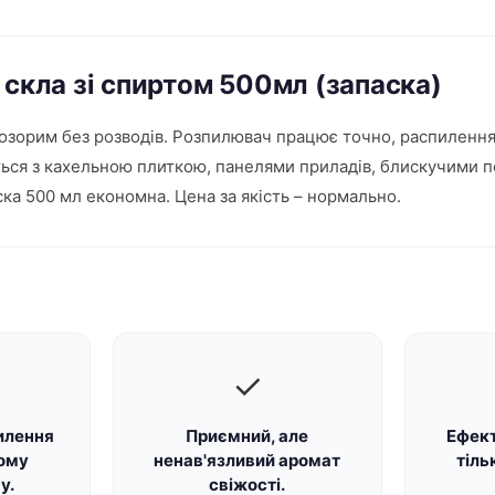
 скла зі спиртом 500мл (запаска)
розорим без розводів. Розпилювач працює точно, распилення 
ється з кахельною плиткою, панелями приладів, блискучими 
аска 500 мл економна. Цена за якість – нормально.
✓
илення
Приємний, але
Ефект
ному
ненав'язливий аромат
тіль
у.
свіжості.