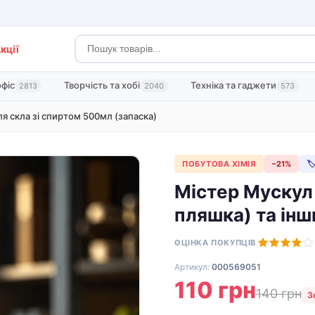
кції
офіс
Творчість та хобі
Техніка та гаджети
2813
2040
573
я скла зі спиртом 500мл (запаска)
ПОБУТОВА ХІМІЯ
−21%

Містер Мускул
пляшка) та інш
ОЦІНКА ПОКУПЦІВ
Артикул:
000569051
110 грн
140 грн
З