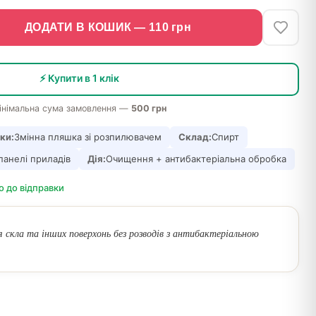
ДОДАТИ В КОШИК —
110
грн
⚡ Купити в 1 клік
інімальна сума замовлення —
500 грн
ки:
Змінна пляшка зі розпилювачем
Склад:
Спирт
панелі приладів
Дія:
Очищення + антибактеріальна обробка
о до відправки
 скла та інших поверхонь без розводів з антибактеріальною