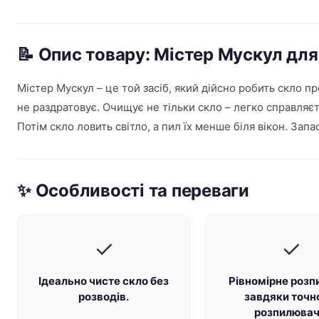
📝 Опис товару: Містер Мускул для
Містер Мускул – це той засіб, який дійсно робить скло п
не раздратовує. Очищує не тільки скло – легко справля
Потім скло ловить світло, а пил їх менше біля вікон. Зап
✨ Особливості та переваги
✓
✓
Ідеально чисте скло без
Рівномірне розп
розводів.
завдяки точ
розпилювач