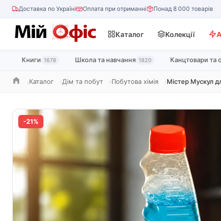
Доставка по Україні
Оплата при отриманні
Понад 8 000 товарів
Каталог
Колекції
А
Книги
Школа та навчання
Канцтовари та 
1678
1820
Каталог
Дім та побут
Побутова хімія
Містер Мускул дл
Головна
-21%