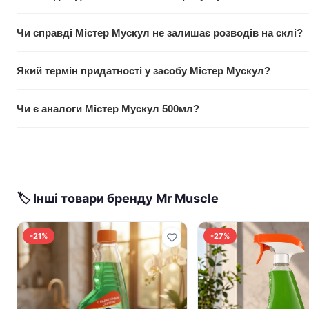
Доставка здійснюється швидко по всій Україні. Точні терміни
Чи справді Містер Мускул не залишає розводів на склі?
обраного перевізника.
Так, засіб спеціально розроблений для бездоганної прозорос
Який термін придатності у засобу Містер Мускул?
ефективно очищує бруд.
Термін придатності вказано на упаковці. Зберігайте засіб у 
Чи є аналоги Містер Мускул 500мл?
Так, в нашому магазині представлені й інші ефективні засоб
Зверніться до консультанта для підбору.
🏷 Інші товари бренду Mr Muscle
-21%
-27%