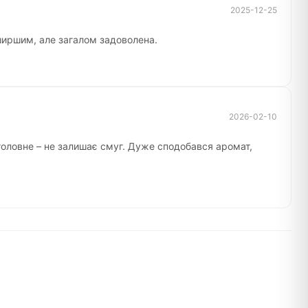
2025-12-25
 ширшим, але загалом задоволена.
2026-02-10
 головне – не залишає смуг. Дуже сподобався аромат,