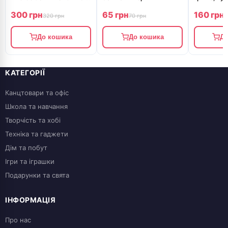
25515040
розпилюва
300 грн
65 грн
160 грн
GRILLMAST
320 грн
70 грн
1
шт/ящ)
До кошика
До кошика
До
КАТЕГОРІЇ
Канцтовари та офіс
Школа та навчання
Творчість та хобі
Техніка та гаджети
Дім та побут
Ігри та іграшки
Подарунки та свята
ІНФОРМАЦІЯ
Про нас