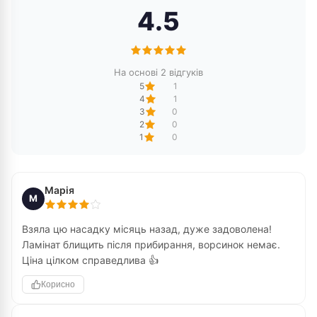
4.5
На основі 2 відгуків
5
1
4
1
3
0
2
0
1
0
Марія
М
Взяла цю насадку місяць назад, дуже задоволена!
Ламінат блищить після прибирання, ворсинок немає.
Ціна цілком справедлива 👍
Корисно