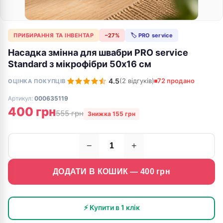
ПРИБИРАННЯ ТА ІНВЕНТАР
−27%
🏷 PRO service
Насадка змінна для швабри PRO service
Standard з мікрофібри 50х16 см
4.5
(2 відгуків)
72 продано
ОЦІНКА ПОКУПЦІВ
Артикул:
000635119
400 грн
555 грн
Знижка 155 грн
−
+
ДОДАТИ В КОШИК —
400
грн
⚡ Купити в 1 клік