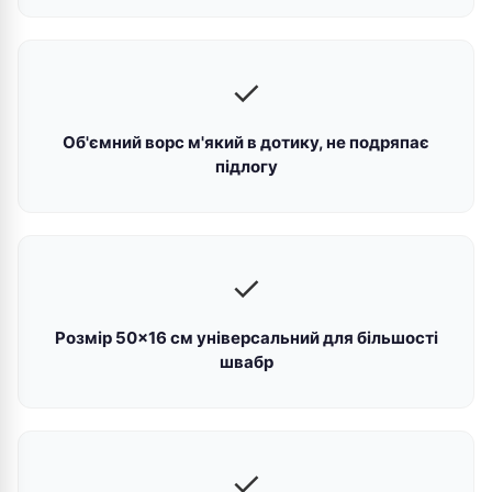
✓
Об'ємний ворс м'який в дотику, не подряпає
підлогу
✓
Розмір 50×16 см універсальний для більшості
швабр
✓