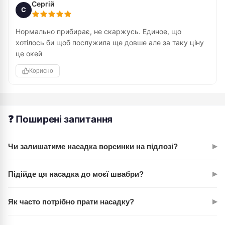
Сергій
С
Нормально прибирає, не скаржусь. Единое, що
хотілось би щоб послужила ще довше але за таку ціну
це окей
Корисно
❓ Поширені запитання
▸
Чи залишатиме насадка ворсинки на підлозі?
Ні, щільна мікрофібра не линяє. Перед першим
▸
Підійде ця насадка до моєї швабри?
використанням рекомендуємо випрати насадку — це
гарантує чистоту.
Розмір 50×16 см підходить до більшості швабр
▸
Як часто потрібно прати насадку?
стандартного типу. Перевірте кріплення на вашій швабрі
для впевненості.
Рекомендуємо прати після кожного прибирання для