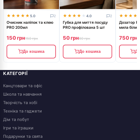
★★★★★
★★★★★
★★★★★
★★★★★
★★★★
★★★★
5.0
2
4.0
2
Очисник наліпок та клею
Губка для миття посуду
Дозатор PR
PRO 200мл
PRO профілована 5 шт
мила білий 
150 грн
50 грн
750 грн
150 грн
60 грн
До кошика
До кошика
До
КАТЕГОРІЇ
Канцтовари та офіс
Школа та навчання
Творчість та хобі
Техніка та гаджети
Дім та побут
Ігри та іграшки
Подарунки та свята