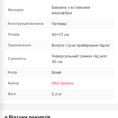
Бавовна з вставками
Матеріал
мікрофібри
Конструкція волокна
Петлева
Розмір
40×13 см
Призначення
Вологе і суче прибирання підлог
Універсальний тримач під моп
Сумісність
40 см
Колір
Білий
Бренд
PRO Service
Вага
0,2 кг
⭐ Відгуки покупців