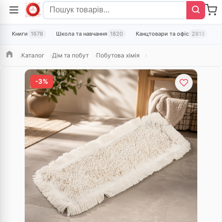
Книги
1678
Школа та навчання
1820
Канцтовари та офіс
2813
Т
Каталог
Дім та побут
Побутова хімія
Головна
-3%