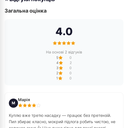
Загальна оцінка
4.0
На основі 2 відгуків
5
0
4
2
3
0
2
0
1
0
Марія
М
Куплю вже третю насадку — працює без претензій.
Пил збирає класно, мокрий підлога робить чистою, не
залишає смуг 👍 Ціна дуже гідна для такої якості.