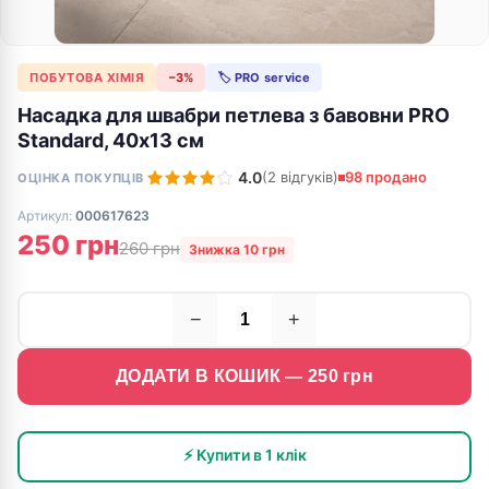
ПОБУТОВА ХІМІЯ
−3%
🏷 PRO service
Насадка для швабри петлева з бавовни PRO
Standard, 40х13 см
4.0
(2 відгуків)
98 продано
ОЦІНКА ПОКУПЦІВ
Артикул:
000617623
250 грн
260 грн
Знижка 10 грн
−
+
ДОДАТИ В КОШИК —
250
грн
⚡ Купити в 1 клік