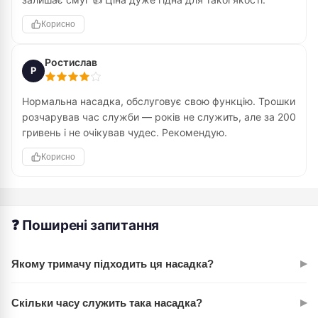
Корисно
Ростислав
Р
Нормальна насадка, обслуговує свою функцію. Трошки
розчарував час служби — років не служить, але за 200
гривень і не очікував чудес. Рекомендую.
Корисно
❓ Поширені запитання
▸
Якому тримачу підходить ця насадка?
Насадка сумісна з універсальними тримачами розміром
▸
Скільки часу служить така насадка?
40 см. Перевір розмір свого тримача перед покупкою — це