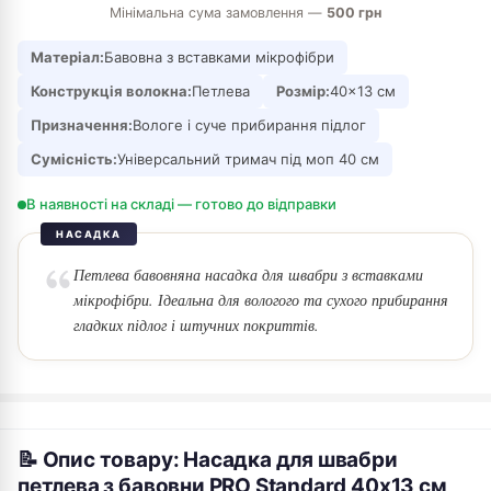
Мінімальна сума замовлення —
500 грн
Матеріал:
Бавовна з вставками мікрофібри
Конструкція волокна:
Петлева
Розмір:
40×13 см
Призначення:
Вологе і суче прибирання підлог
Сумісність:
Універсальний тримач під моп 40 см
В наявності на складі — готово до відправки
НАСАДКА
Петлева бавовняна насадка для швабри з вставками
мікрофібри. Ідеальна для вологого та сухого прибирання
гладких підлог і штучних покриттів.
📝 Опис товару: Насадка для швабри
петлева з бавовни PRO Standard 40х13 см