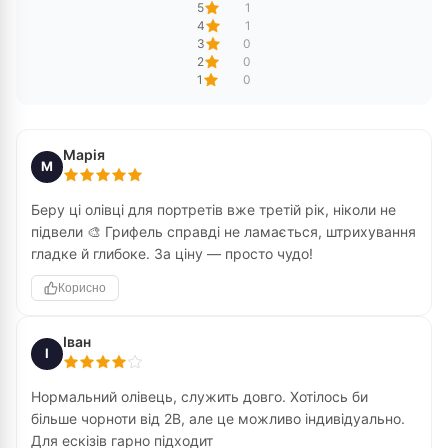
5
1
4
1
3
0
2
0
1
0
Марія
М
Беру ці олівці для портретів вже третій рік, ніколи не
підвели 🎨 Грифель справді не ламається, штрихування
гладке й глибоке. За ціну — просто чудо!
Корисно
Іван
І
Нормальний олівець, служить довго. Хотілось би
більше чорноти від 2B, але це можливо індивідуально.
Для ескізів гарно підходит