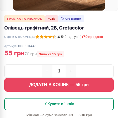
ГРАФІКА ТА РИСУНОК
−21%
🏷 Cretacolor
Олівець графітний, 2B, Cretacolor
4.5
(2 відгуків)
79 продано
ОЦІНКА ПОКУПЦІВ
Артикул:
000501445
55 грн
70 грн
Знижка 15 грн
−
+
ДОДАТИ В КОШИК —
55
грн
⚡ Купити в 1 клік
Мінімальна сума замовлення —
500 грн