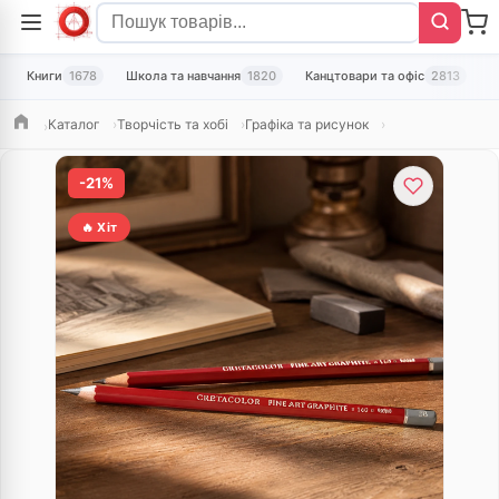
Книги
1678
Школа та навчання
1820
Канцтовари та офіс
2813
Т
Каталог
Творчість та хобі
Графіка та рисунок
Головна
-21%
🔥 Хіт