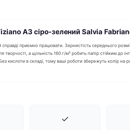
Tiziano A3 сіро-зелений Salvia Fabria
кій справді приємно працювати. Зернистість середнього розмі
 творчості, а щільність 160 г/м² робить папір стійким до інт
з кислоти в складі, тому ваші роботи збережуть колір на рок
✓