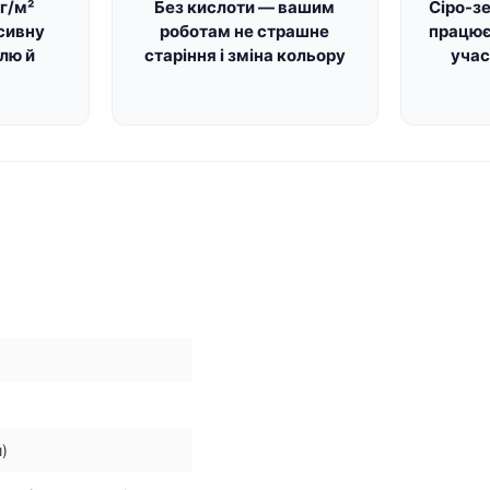
г/м²
Без кислоти — вашим
Сіро-зе
сивну
роботам не страшне
працює
лю й
старіння і зміна кольору
учас
)