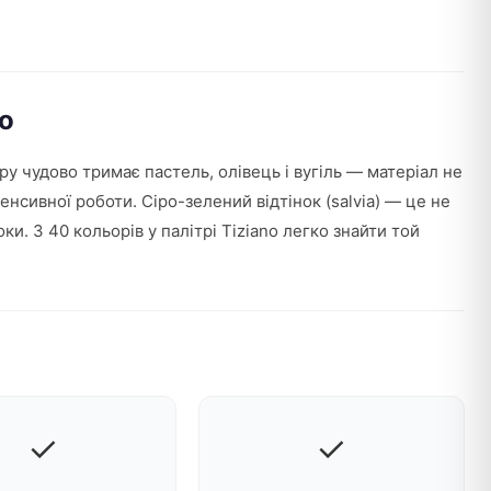
no
ру чудово тримає пастель, олівець і вугіль — матеріал не
енсивної роботи. Сіро-зелений відтінок (salvia) — це не
и. З 40 кольорів у палітрі Tiziano легко знайти той
✓
✓