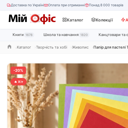
Доставка по Україні
Оплата при отриманні
Понад 8 000 товарів
Каталог
Колекції
А
Книги
Школа та навчання
Канцтовари та 
1678
1820
Каталог
Творчість та хобі
Живопис
Папір для пастелі 
Головна
-20%
🔥 Хіт