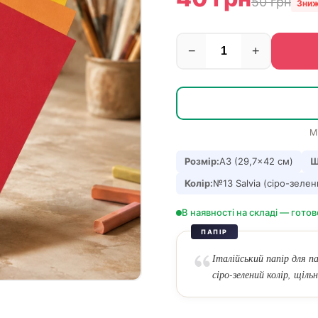
50 грн
Зниж
−
+
М
Розмір:
А3 (29,7×42 см)
Щ
Колір:
№13 Salvia (сіро-зелен
В наявності на складі — готов
ПАПІР
Італійський папір для 
сіро-зелений колір, щільн