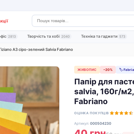
кції
офіс
Творчість та хобі
Техніка та гаджети
2813
2040
573
Tiziano A3 сіро-зелений Salvia Fabriano
ЖИВОПИС
−20%
🏷 Fabri
Папір для паст
salvia, 160г/м2
Fabriano
ОЦІНКА ПОКУПЦІВ
Артикул:
000504230
40 грн