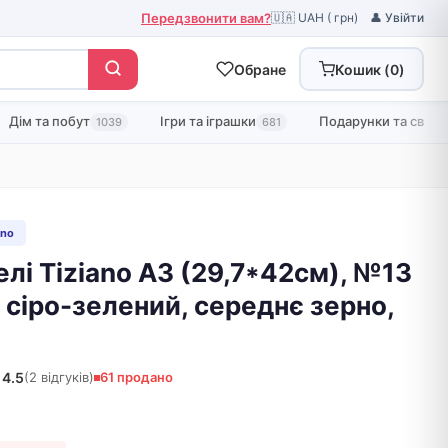
Передзвонити вам?
🇺🇦 UAH ( грн)
👤 Увійти
Обране
Кошик (
0
)
Дім та побут
Ігри та іграшки
Подарунки та свята
1039
681
ano
елі Tiziano A3 (29,7*42см), №13
, сіро-зелений, середнє зерно,
4.5
(2 відгуків)
61 продано