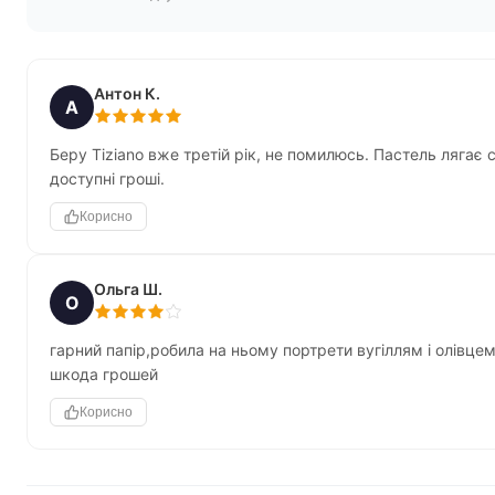
Антон К.
А
Беру Tiziano вже третій рік, не помилюсь. Пастель лягає 
доступні гроші.
Корисно
Ольга Ш.
О
гарний папір,робила на ньому портрети вугіллям і олівцем
шкода грошей
Корисно