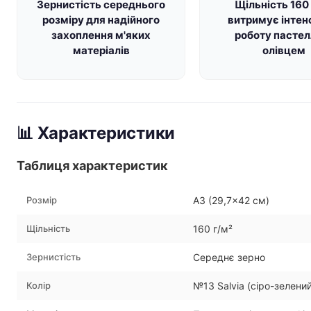
Зернистість середнього
Щільність 160 
розміру для надійного
витримує інтен
захоплення м'яких
роботу пастел
матеріалів
олівцем
📊 Характеристики
Таблиця характеристик
Розмір
А3 (29,7×42 см)
Щільність
160 г/м²
Зернистість
Середнє зерно
Колір
№13 Salvia (сіро-зелений