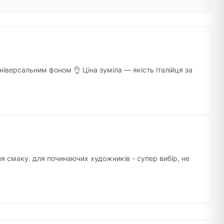
ніверсальним фоном 👌 Ціна зуміла — якість італійця за
ня смаку. для починаючих художників - супер вибір, не