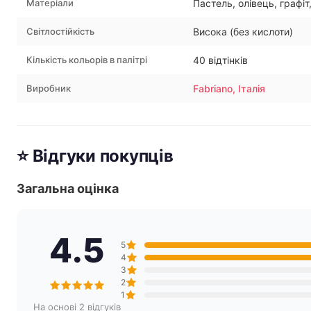
Матеріали
Пастель, олівець, графіт
Світлостійкість
Висока (без кислоти)
Кількість кольорів в палітрі
40 відтінків
Виробник
Fabriano, Італія
⭐ Відгуки покупців
Загальна оцінка
4.5
5
4
3
2
1
На основі 2 відгуків