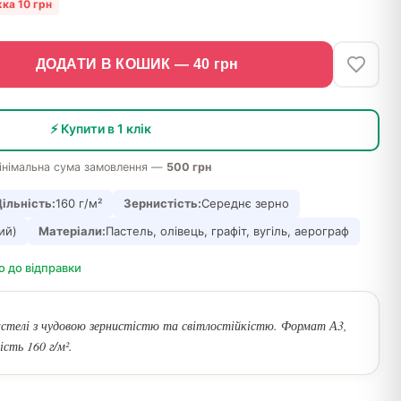
ка 10 грн
ДОДАТИ В КОШИК —
40
грн
⚡ Купити в 1 клік
інімальна сума замовлення —
500 грн
ільність:
160 г/м²
Зернистість:
Середнє зерно
ий)
Матеріали:
Пастель, олівець, графіт, вугіль, аерограф
о до відправки
пастелі з чудовою зернистістю та світлостійкістю. Формат А3,
ість 160 г/м².