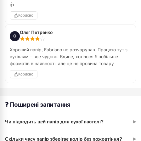
👍
Корисно
Олег Петренко
О
Хороший папір, Fabriano не розчарував. Працюю тут з
вугіллям – все чудово. Єдине, хотілося б побільше
форматів в наявності, але це не провина товару
Корисно
❓ Поширені запитання
▸
Чи підходить цей папір для сухої пастелі?
Так, саме для цього він і створений. Середнє зерно чудово
▸
Скільки часу папір зберігає колір без пожовтіння?
закріплює сухі матеріали. 160 г/м² витримує навіть