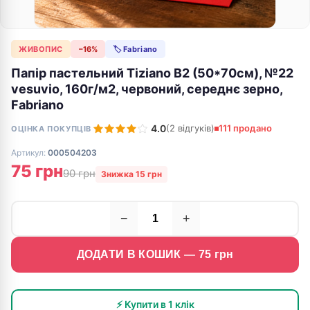
ЖИВОПИС
−16%
🏷 Fabriano
Папір пастельний Tiziano B2 (50*70см), №22
vesuvio, 160г/м2, червоний, середнє зерно,
Fabriano
4.0
(2 відгуків)
111 продано
ОЦІНКА ПОКУПЦІВ
Артикул:
000504203
75 грн
90 грн
Знижка 15 грн
−
+
ДОДАТИ В КОШИК —
75
грн
⚡ Купити в 1 клік