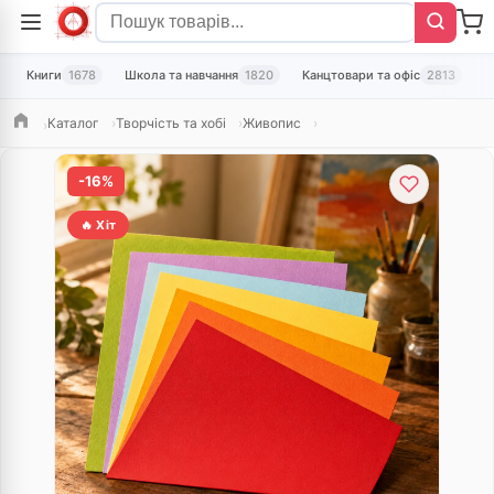
Книги
1678
Школа та навчання
1820
Канцтовари та офіс
2813
Т
Каталог
Творчість та хобі
Живопис
Головна
-16%
🔥 Хіт