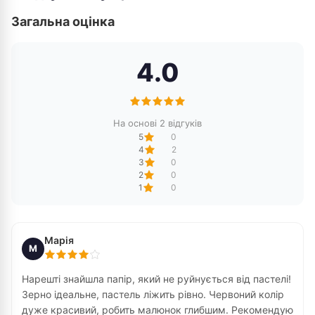
Загальна оцінка
4.0
На основі 2 відгуків
5
0
4
2
3
0
2
0
1
0
Марія
М
Нарешті знайшла папір, який не руйнується від пастелі!
Зерно ідеальне, пастель ліжить рівно. Червоний колір
дуже красивий, робить малюнок глибшим. Рекомендую