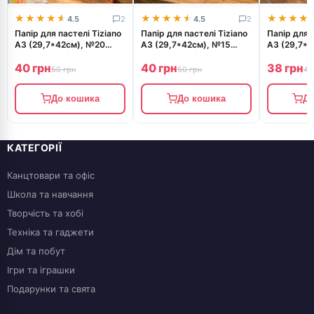
★★★★★
★★★★★
★★★★★
★★★★★
★★★★
★★★★
4.5
2
4.5
2
Папір для пастелі Tiziano
Папір для пастелі Tiziano
Папір для п
A3 (29,7*42см), №20
A3 (29,7*42см), №15
A3 (29,7*
limone, 160г/м2,
marina, 160г/м2, голубий
rosa, 160г
40 грн
40 грн
38 грн
лимонний, середнє
з ворсинками, середнє
середнє зе
50 грн
50 грн
40
зерно, Fabriano
зерно
До кошика
До кошика
До
КАТЕГОРІЇ
Канцтовари та офіс
Школа та навчання
Творчість та хобі
Техніка та гаджети
Дім та побут
Ігри та іграшки
Подарунки та свята