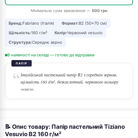
Мінімальна сума замовлення —
500 грн
Бренд:
Fabriano (Італія)
Формат:
B2 (50×70 см)
Щільність:
160 г/м²
Колір:
Червоний vesuvio
Структура:
Середнє зерно
В наявності на складі — готово до відправки
ПАПІР
Італійський пастельний папір B2 з середнім зерном,
щільність 160 г/м², безкислотний, червоного кольору
vesuvio.
📝 Опис товару: Папір пастельний Tiziano
Vesuvio B2 160 г/м²