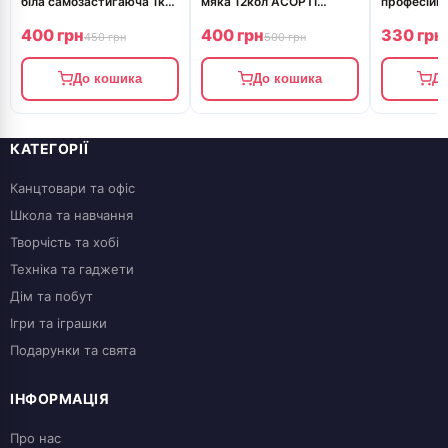
біла самозастигаюча 1кг
мяка 12кол АСОРТІ
професійна
Sculpt Dry MUNGYO
квадратна MPV-12
кол., MPS
400 грн
400 грн
330 грн
MW1000
MUNGYO
450 грн
500 грн
До кошика
До кошика
До
КАТЕГОРІЇ
Канцтовари та офіс
Школа та навчання
Творчість та хобі
Техніка та гаджети
Дім та побут
Ігри та іграшки
Подарунки та свята
ІНФОРМАЦІЯ
Про нас