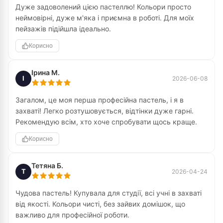
Дуже задоволений цією пастеллю! Кольори просто
неймовірні, дуже м'яка і приємна в роботі. Для моїх
пейзажів підійшла ідеально.
Корисно
Ірина М.
І
2026-06-08
Загалом, це моя перша професійна пастель, і я в
захваті! Легко розтушовується, відтінки дуже гарні.
Рекомендую всім, хто хоче спробувати щось краще.
Корисно
Тетяна Б.
Т
2026-04-24
Чудова пастель! Купувала для студії, всі учні в захваті
від якості. Кольори чисті, без зайвих домішок, що
важливо для професійної роботи.