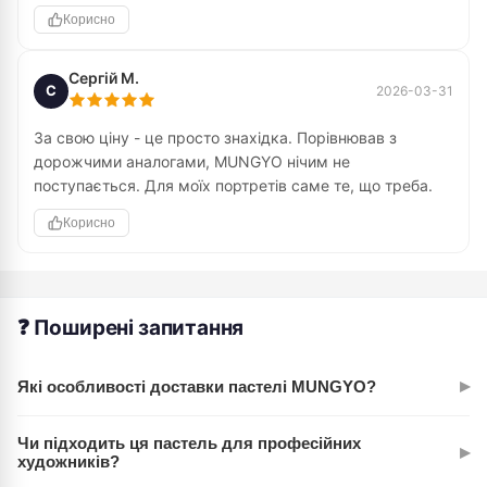
Корисно
Сергій М.
С
2026-03-31
За свою ціну - це просто знахідка. Порівнював з
дорожчими аналогами, MUNGYO нічим не
поступається. Для моїх портретів саме те, що треба.
Корисно
❓ Поширені запитання
▸
Які особливості доставки пастелі MUNGYO?
Ми здійснюємо швидку доставку пастелі MUNGYO по всій
Чи підходить ця пастель для професійних
▸
Україні. Замовлення, оформлені до 15:00, відправляються в
художників?
той же день. Ви можете обрати зручний для вас спосіб