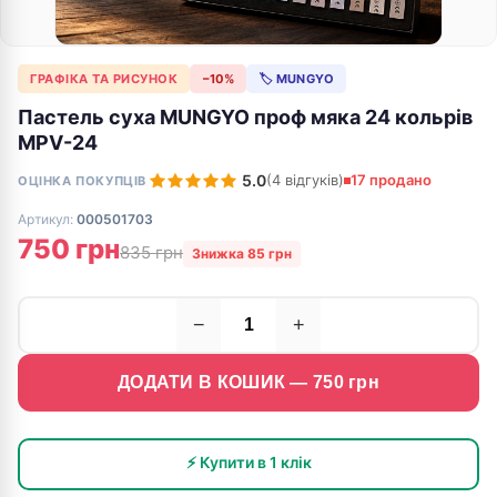
ГРАФІКА ТА РИСУНОК
−10%
🏷 MUNGYO
Пастель суха MUNGYO проф мяка 24 кольрів
MPV-24
5.0
(4 відгуків)
17 продано
ОЦІНКА ПОКУПЦІВ
Артикул:
000501703
750 грн
835 грн
Знижка 85 грн
−
+
ДОДАТИ В КОШИК —
750
грн
⚡ Купити в 1 клік