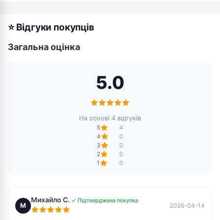
⭐ Відгуки покупців
Загальна оцінка
5.0
На основі 4 відгуків
5
4
4
0
3
0
2
0
1
0
Михайло С.
✓ Підтверджена покупка
М
2026-04-14