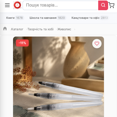
Книги
1678
Школа та навчання
1820
Канцтовари та офіс
2813
Т
Каталог
Творчість та хобі
Живопис
Головна
-11%