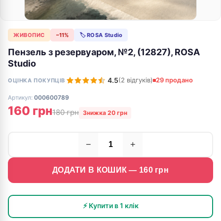
ЖИВОПИС
−11%
🏷 ROSA Studio
Пензель з резервуаром, №2, (12827), ROSA
Studio
4.5
(2 відгуків)
29 продано
ОЦІНКА ПОКУПЦІВ
Артикул:
000600789
160 грн
180 грн
Знижка 20 грн
−
+
ДОДАТИ В КОШИК —
160
грн
⚡ Купити в 1 клік