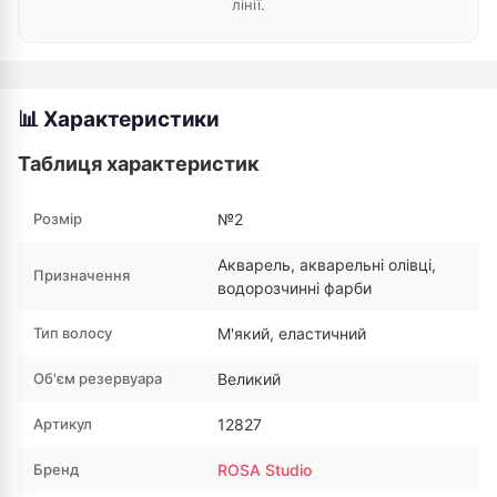
лінії.
📊 Характеристики
Таблиця характеристик
Розмір
№2
Акварель, акварельні олівці,
Призначення
водорозчинні фарби
Тип волосу
М'який, еластичний
Об'єм резервуара
Великий
Артикул
12827
Бренд
ROSA Studio