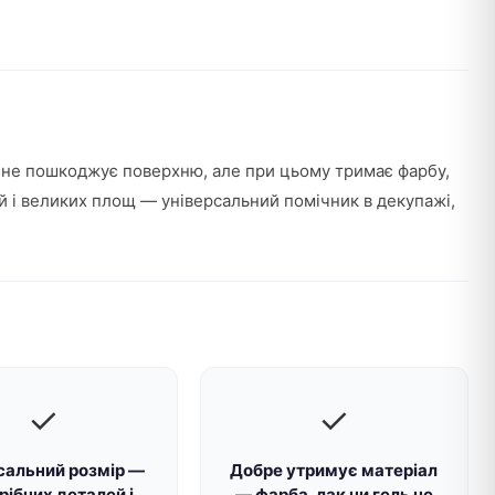
 не пошкоджує поверхню, але при цьому тримає фарбу,
й і великих площ — універсальний помічник в декупажі,
✓
✓
сальний розмір —
Добре утримує матеріал
рібних деталей і
— фарба, лак чи гель не