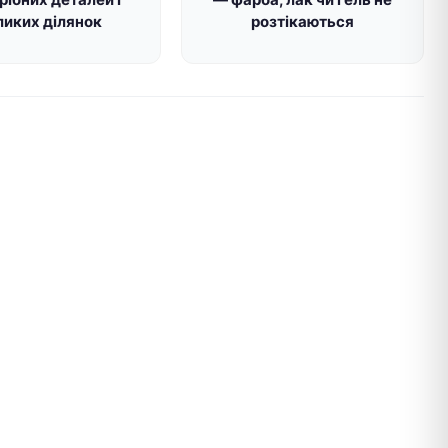
ликих ділянок
розтікаються