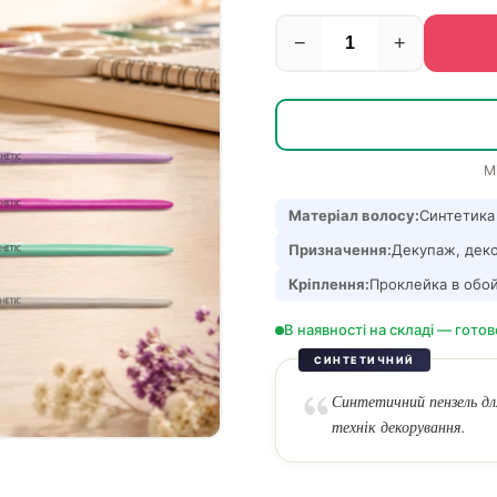
−
+
М
Матеріал волосу:
Синтетика
Призначення:
Декупаж, деко
Кріплення:
Проклейка в обо
В наявності на складі — готов
СИНТЕТИЧНИЙ
Синтетичний пензель для
технік декорування.