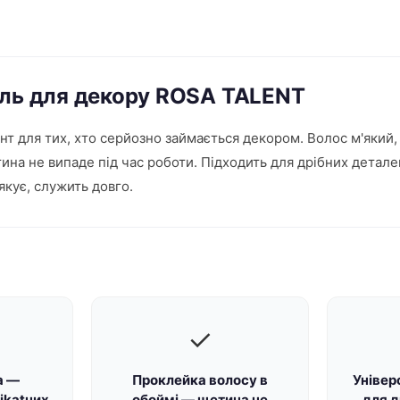
ель для декору ROSA TALENT
 для тих, хто серйозно займається декором. Волос м'який,
ина не випаде під час роботи. Підходить для дрібних детале
мякує, служить довго.
✓
а —
Проклейка волосу в
Універ
іkatних
обоймі — щетина не
для д