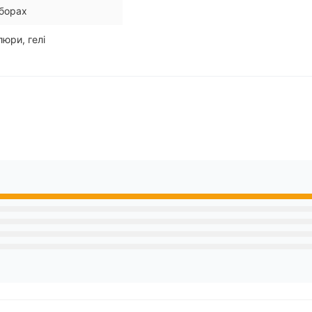
аборах
люри, гелі