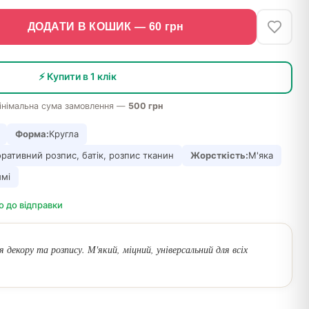
ДОДАТИ В КОШИК —
60
грн
⚡ Купити в 1 клік
інімальна сума замовлення —
500 грн
Форма:
Кругла
ративний розпис, батік, розпис тканин
Жорсткість:
М'яка
ймі
о до відправки
 декору та розпису. М'який, міцний, універсальний для всіх