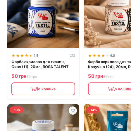
★★★★★
★★★★★
★★★★★
★★★★★
4.5
2
4.0
Фарба акрилова для тканин,
Фарба акрилова для т
Синя (11), 20мл, ROSA TALENT
Капучіно (24), 20мл, 
TALENT
50 грн
50 грн
50 грн
60 грн
До кошика
До кошик
-10%
-14%