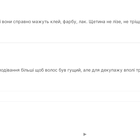
і вони справно мажуть клей, фарбу, лак. Щетина не лізе, не трі
подівання більші щоб волос був гущий, але для декупажу вполі т
▸