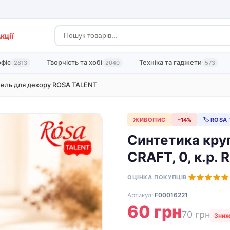
кції
офіс
Творчість та хобі
Техніка та гаджети
2813
2040
573
ель для декору ROSA TALENT
ЖИВОПИС
−14%
🏷 ROSA
Синтетика кру
CRAFT, 0, к.р.
ОЦІНКА ПОКУПЦІВ
Артикул:
F00016221
60 грн
70 грн
Зниж