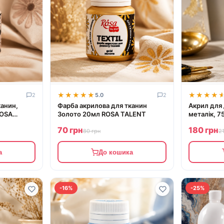
★★★★★
★★★★★
★★★★
★★★★
2
5.0
2
канин,
Фарба акрилова для тканин
Акрил для 
ROSA
Золото 20мл ROSA TALENT
металік, 7
70 грн
180 грн
80 грн
2
а
До кошика
-16%
-25%