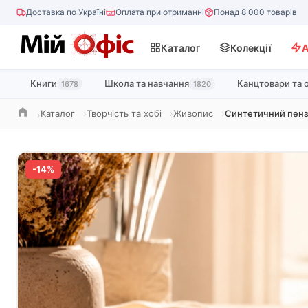
Доставка по Україні
Оплата при отриманні
Понад 8 000 товарів
Каталог
Колекції
А
Книги
Школа та навчання
Канцтовари та 
1678
1820
Каталог
Творчість та хобі
Живопис
Синтетичний пенз
Головна
-14%