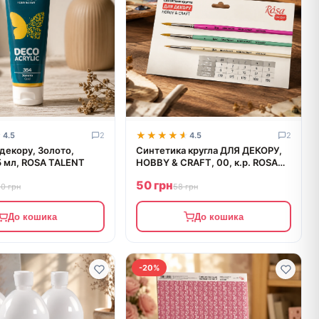
★
★
★★★★★
★★★★★
4.5
2
4.5
2
декору, Золото,
Синтетика кругла ДЛЯ ДЕКОРУ,
5 мл, ROSA TALENT
HOBBY & CRAFT, 00, к.р. ROSA
TALENT
50 грн
10 грн
58 грн
До кошика
До кошика
-20%