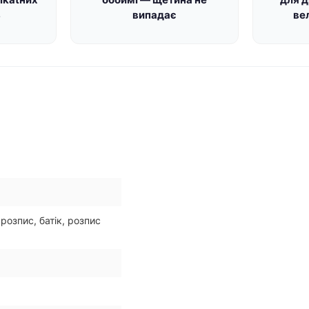
ь
випадає
ве
озпис, батік, розпис