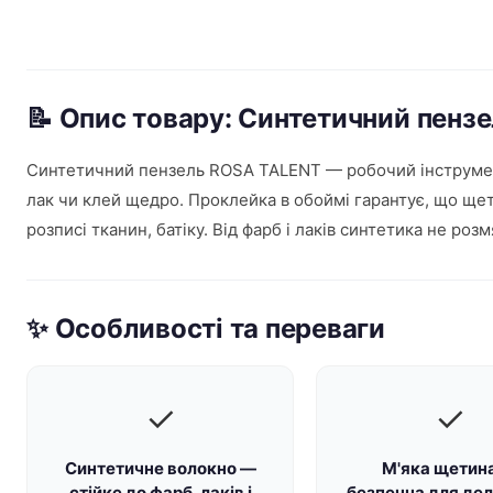
📝 Опис товару: Синтетичний пенз
Синтетичний пензель ROSA TALENT — робочий інструмент
лак чи клей щедро. Проклейка в обоймі гарантує, що щет
розписі тканин, батіку. Від фарб і лаків синтетика не роз
✨ Особливості та переваги
✓
✓
Синтетичне волокно —
М'яка щетин
стійке до фарб, лаків і
безпечна для дел