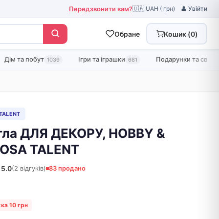
Передзвонити вам?
🇺🇦 UAH ( грн)
👤 Увійти
Обране
Кошик (
0
)
Дім та побут
Ігри та іграшки
Подарунки та свята
1039
681
 TALENT
гла ДЛЯ ДЕКОРУ, HOBBY &
 ROSA TALENT
5.0
(2 відгуків)
83 продано
ка 10 грн