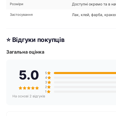
Розміри
Доступні окремо та в н
Застосування
Лак, клей, фарба, краке
⭐ Відгуки покупців
Загальна оцінка
5.0
5
4
3
2
1
На основі 2 відгуків