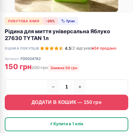
ПОБУТОВА ХІМІЯ
−25%
🏷 Tytan
Рідина для миття універсальна Яблуко
27630 TYTAN 1л
4.5
(2 відгуків)
34 продано
ОЦІНКА ПОКУПЦІВ
Артикул:
F00024762
150 грн
200 грн
Знижка 50 грн
−
+
ДОДАТИ В КОШИК —
150
грн
⚡ Купити в 1 клік