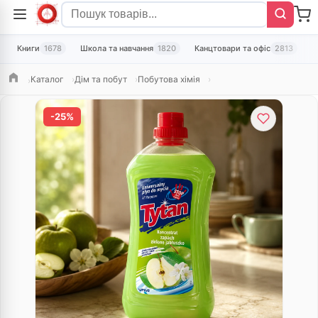
Книги
1678
Школа та навчання
1820
Канцтовари та офіс
2813
Т
Каталог
Дім та побут
Побутова хімія
Головна
-25%