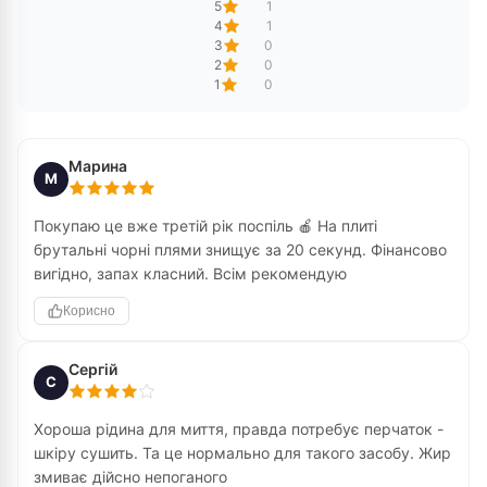
5
1
4
1
3
0
2
0
1
0
Марина
М
Покупаю це вже третій рік поспіль 🍎 На плиті
брутальні чорні плями знищує за 20 секунд. Фінансово
вигідно, запах класний. Всім рекомендую
Корисно
Сергій
С
Хороша рідина для миття, правда потребує перчаток -
шкіру сушить. Та це нормально для такого засобу. Жир
змиває дійсно непоганого