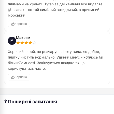
плямами на кранах. Tytan за дві хвилини все видаляє
🙌 І запах - не той химічний вогидливий, а приємний
морський
Корисно
Максим
М
Хороший спрей, не розчаруєш. Іржу видаляє добре,
плитку чистить нормально. Єдиний мінус - хотілось би
більшої ємності. Закінчується швидко якщо
користуватись часто.
Корисно
❓ Поширені запитання