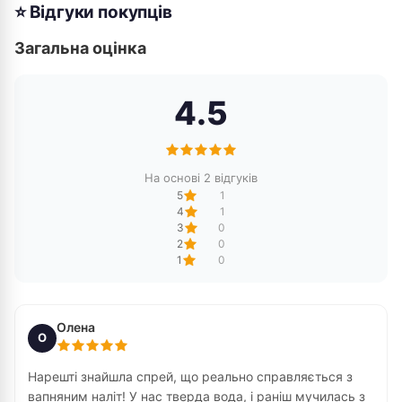
⭐ Відгуки покупців
Загальна оцінка
4.5
На основі 2 відгуків
5
1
4
1
3
0
2
0
1
0
Олена
О
Нарешті знайшла спрей, що реально справляється з
вапняним наліт! У нас тверда вода, і раніш мучилась з