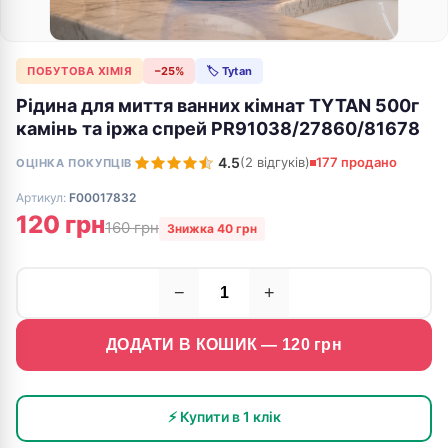
ПОБУТОВА ХІМІЯ
−25%
🏷 Tytan
Рідина для миття ванних кімнат TYTAN 500г
камінь та іржа спрей РR91038/27860/81678
4.5
(2 відгуків)
177 продано
ОЦІНКА ПОКУПЦІВ
Артикул:
F00017832
120 грн
160 грн
Знижка 40 грн
−
+
ДОДАТИ В КОШИК —
120
грн
⚡ Купити в 1 клік