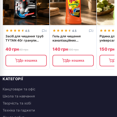
★★★★★
★★★★★
★★★★★
★★★★★
★★★★
★★★★
4.5
4
4.5
2
Засіб для чищення труб
Гель для чищення
Рідина для
TYTAN 40г гранули
каналізаційних
універсаль
30510/T30580
трубTYTAN 500г
27630 TYT
40 грн
140 грн
150 грн
30551/30550
40 грн
190 грн
2
До кошика
До кошика
До
КАТЕГОРІЇ
Канцтовари та офіс
Школа та навчання
Творчість та хобі
Техніка та гаджети