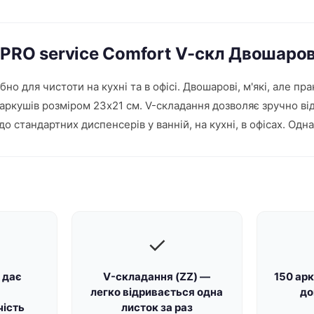
 PRO service Comfort V-скл Двошаро
о для чистоти на кухні та в офісі. Двошарові, м'які, але пр
 аркушів розміром 23х21 см. V-складання дозволяє зручно ві
 стандартних диспенсерів у ванній, на кухні, в офісах. Одна
✓
 дає
V-складання (ZZ) —
150 арк
легко відривається одна
до
ість
листок за раз