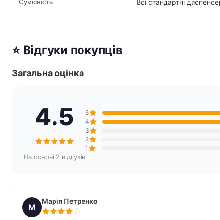
Сумісність
Всі стандартні диспенсе
⭐ Відгуки покупців
Загальна оцінка
4.5
5
4
3
2
1
На основі 2 відгуків
Марія Петренко
М