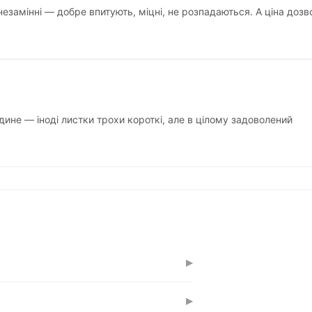
замінні — добре впитують, міцні, не розпадаються. А ціна дозв
дине — іноді листки трохи короткі, але в цілому задоволений
▸
 однієї упаковки на 150 аркушів
▸