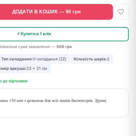
ДОДАТИ В КОШИК —
90
грн
⚡ Купити в 1 клік
інімальна сума замовлення —
500 грн
Тип складання:
V-складання (ZZ)
Кількість шарів:
2
змір аркуша:
23 x 21 см
о до відправки
ики 150 шт з целюлози для всіх типів диспенсерів. Зручні,