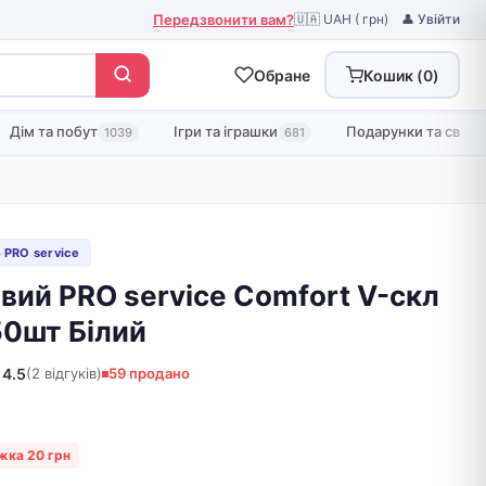
Передзвонити вам?
🇺🇦 UAH ( грн)
👤 Увійти
Обране
Кошик (
0
)
Дім та побут
Ігри та іграшки
Подарунки та свята
1039
681
 PRO service
вий PRO service Comfort V-скл
0шт Білий
4.5
(2 відгуків)
59 продано
жка 20 грн