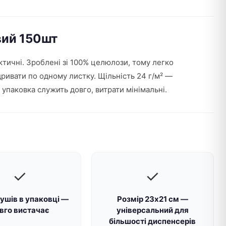
вий 150шт
актичні. Зроблені зі 100% целюлози, тому легко
дривати по одному листку. Щільність 24 г/м² —
 упаковка служить довго, витрати мінімальні.
✓
✓
ушів в упаковці —
Розмір 23х21 см —
вго вистачає
універсальний для
більшості диспенсерів