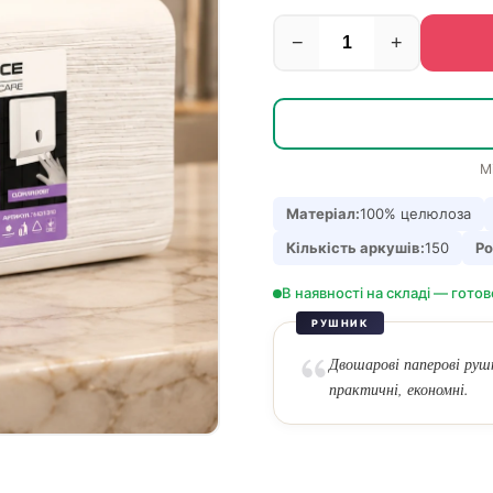
−
+
М
Матеріал:
100% целюлоза
Кількість аркушів:
150
Ро
В наявності на складі — готов
РУШНИК
Двошарові паперові рушн
практичні, економні.