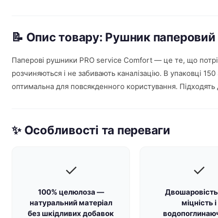
📝 Опис товару: Рушник паперовий
Паперові рушники PRO service Comfort — це те, що потрібн
розчиняються і не забивають каналізацію. В упаковці 150
оптимальна для повсякденного користування. Підходять до
✨ Особливості та переваги
✓
✓
100% целюлоза —
Двошаровість
натуральний матеріал
міцність і
без шкідливих добавок
водопоглинаюч