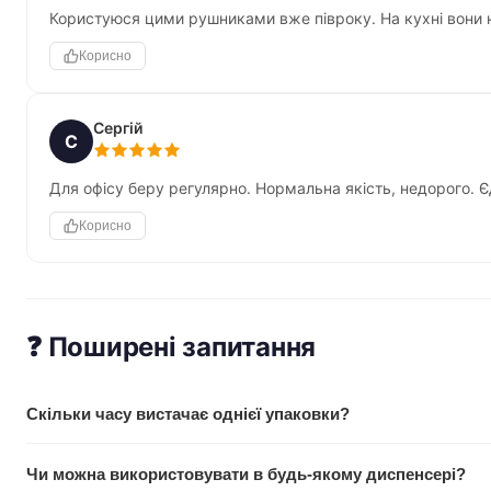
Користуюся цими рушниками вже півроку. На кухні вони не
Корисно
Сергій
С
Для офісу беру регулярно. Нормальна якість, недорого. Є
Корисно
❓ Поширені запитання
Скільки часу вистачає однієї упаковки?
Залежить від частоти використання. У середній сім'ї з 3 осіб
Чи можна використовувати в будь-якому диспенсері?
вистачає на 2-3 тижні. У офісі з 10 людей — на 5-7 днів.