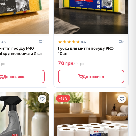
★
★
★★★★★
★★★★★
4.0
2
4.5
2
миття посуду PRO
Губка для миття посуду PRO
al крупнопориста 5 шт
10шт
70 грн
грн
80 грн
До кошика
До кошика
-15%