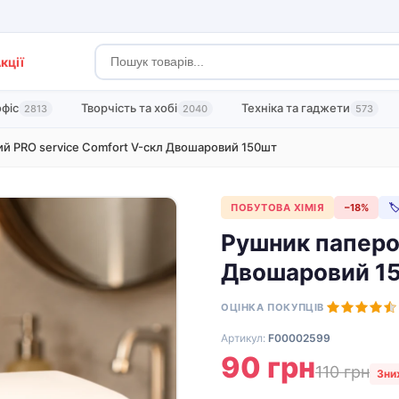
кції
офіс
Творчість та хобі
Техніка та гаджети
2813
2040
573
й PRO service Comfort V-скл Двошаровий 150шт
ПОБУТОВА ХІМІЯ
−18%

Рушник паперо
Двошаровий 15
ОЦІНКА ПОКУПЦІВ
Артикул:
F00002599
90 грн
110 грн
Зни