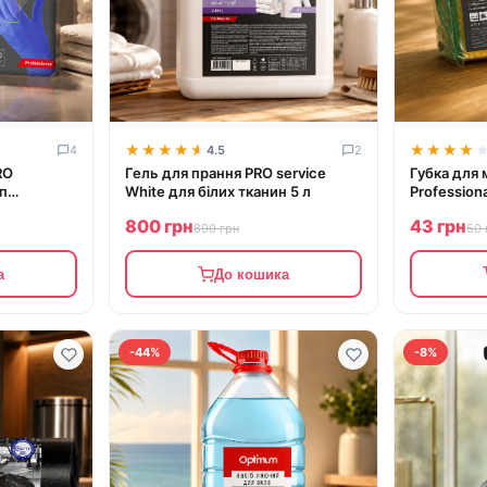
★★★★★
★★★★★
★★★★
★★★★
4
4.5
2
RO
Гель для прання PRO service
Губка для 
п
White для білих тканин 5 л
Profession
800 грн
43 грн
890 грн
50 
а
До кошика
-44%
-8%