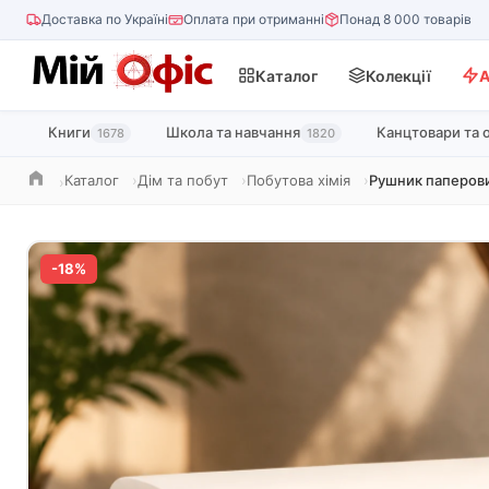
Доставка по Україні
Оплата при отриманні
Понад 8 000 товарів
Каталог
Колекції
А
Книги
Школа та навчання
Канцтовари та 
1678
1820
Каталог
Дім та побут
Побутова хімія
Рушник паперови
Головна
-18%