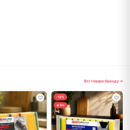
Всі товари бренду →
-12%
🔥 Хіт