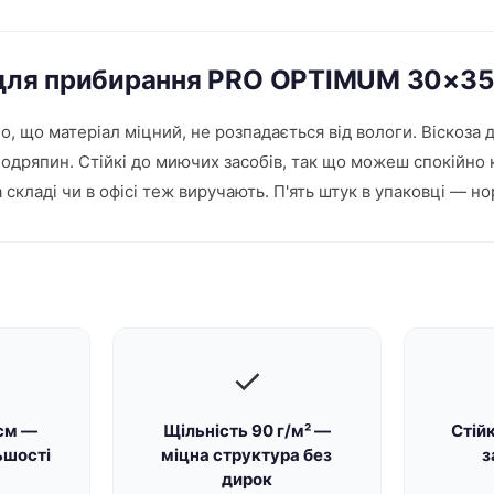
і для прибирання PRO OPTIMUM 30×35
, що матеріал міцний, не розпадається від вологи. Віскоза
подряпин. Стійкі до миючих засобів, так що можеш спокійно
а складі чи в офісі теж виручають. П'ять штук в упаковці — 
✓
см —
Щільність 90 г/м² —
Стій
ьшості
міцна структура без
з
дирок