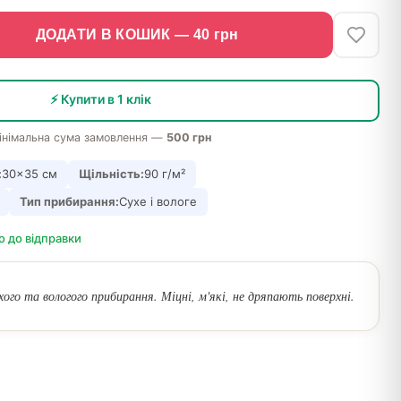
ДОДАТИ В КОШИК —
40
грн
⚡ Купити в 1 клік
інімальна сума замовлення —
500 грн
:
30×35 см
Щільність:
90 г/м²
Тип прибирання:
Сухе і вологе
о до відправки
хого та вологого прибирання. Міцні, м'які, не дряпають поверхні.