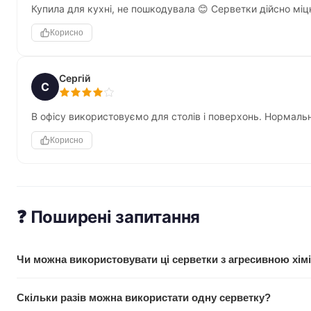
Купила для кухні, не пошкодувала 😊 Серветки дійсно міц
Корисно
Сергій
С
В офісу використовуємо для столів і поверхонь. Нормально
Корисно
❓ Поширені запитання
Чи можна використовувати ці серветки з агресивною хім
Так, безпроблемно. Матеріал стійкий до різних миючих засобі
Скільки разів можна використати одну серветку?
міцність навіть при контакті з сильнодіючими препаратами.