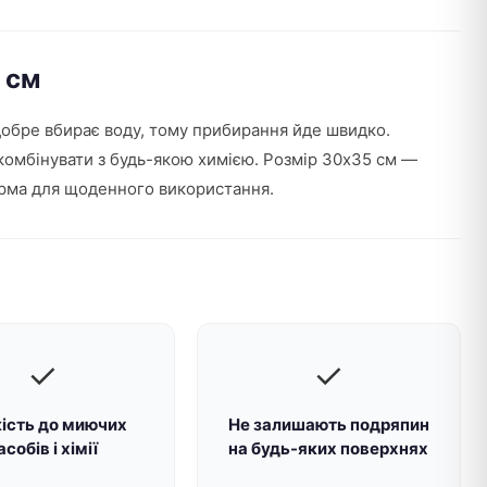
 см
 добре вбирає воду, тому прибирання йде швидко.
 комбінувати з будь-якою химією. Розмір 30х35 см —
норма для щоденного використання.
✓
✓
кість до миючих
Не залишають подряпин
асобів і хімії
на будь-яких поверхнях