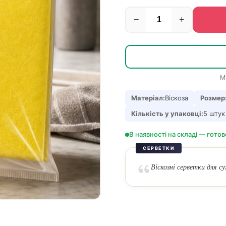
−
+
М
Матеріал:
Віскоза
Розмер
Кількість у упаковці:
5 штук
В наявності на складі — готов
СЕРВЕТКИ
Віскозні серветки для су