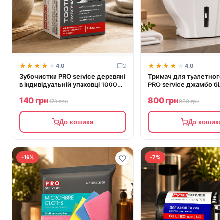
★★★★★
★★★★★
★★★★★
★★★★★
4.0
2
4.0
Зубочистки PRO service деревяні
Тримач для туалетног
в індивідуальній упаковці 1000
PRO service джамбо бі
шт
140 грн
800 грн
170 грн
980 грн
До кошика
До кошик
-16%
-7%