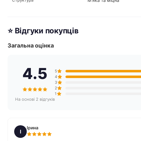
Структура
М'яка та міцна
⭐ Відгуки покупців
Загальна оцінка
4.5
5
4
3
2
1
На основі 2 відгуків
Ірина
І