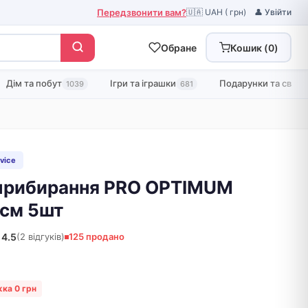
Передзвонити вам?
🇺🇦 UAH ( грн)
👤 Увійти
Обране
Кошик (
0
)
Дім та побут
Ігри та іграшки
Подарунки та свята
1039
681
vice
 прибирання PRO OPTIMUM
 см 5шт
4.5
(2 відгуків)
125 продано
ка 0 грн