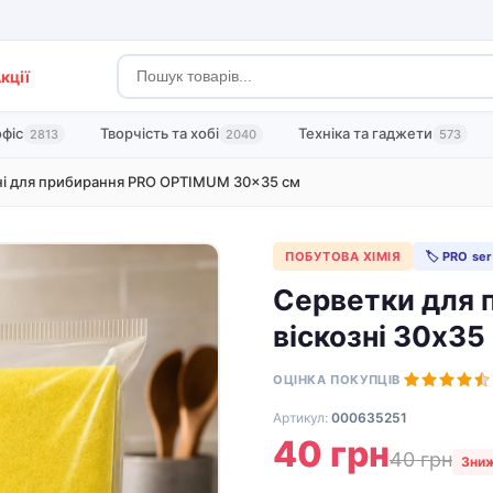
кції
офіс
Творчість та хобі
Техніка та гаджети
2813
2040
573
ні для прибирання PRO OPTIMUM 30×35 см
ПОБУТОВА ХІМІЯ
🏷 PRO ser
Серветки для
віскозні 30х35
ОЦІНКА ПОКУПЦІВ
Артикул:
000635251
40 грн
40 грн
Зниж