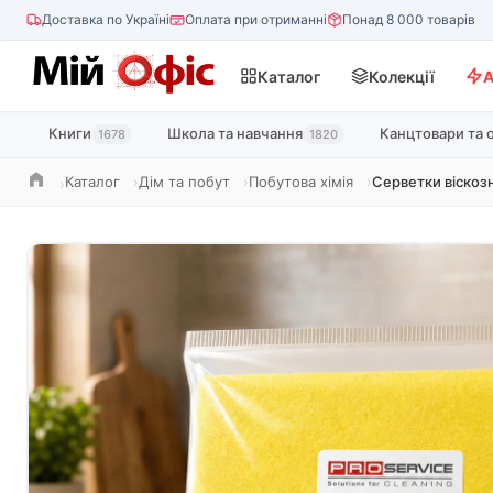
Доставка по Україні
Оплата при отриманні
Понад 8 000 товарів
Каталог
Колекції
А
Книги
Школа та навчання
Канцтовари та 
1678
1820
Каталог
Дім та побут
Побутова хімія
Серветки віскоз
Головна