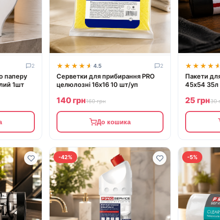
★★★★★
★★★★★
★★★★
★★★★
2
4.5
2
о паперу
Серветки для прибирання PRO
Пакети дл
лий 1шт
целюлозні 16х16 10 шт/уп
45х54 35л 
140 грн
25 грн
160 грн
30 
а
До кошика
-42%
-5%