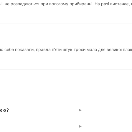
ні, не розпадаються при вологому прибиранні. На разі вистачає, 
 себе показали, правда п'яти штук трохи мало для великої площі,
▸
ією?
в, не розпадається і не втрачає
▸