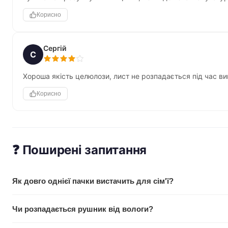
Корисно
Сергій
С
Хороша якість целюлози, лист не розпадається під час в
Корисно
❓ Поширені запитання
Як довго однієї пачки вистачить для сім'ї?
Залежить від інтенсивності використання. Для родини з 3-4 ос
Чи розпадається рушник від вологи?
вистачає на тиждень активного використання на кухні і в ван