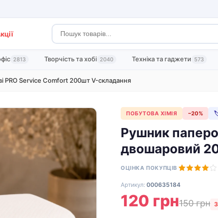
кції
офіс
Творчість та хобі
Техніка та гаджети
2813
2040
573
і PRO Service Comfort 200шт V-складання
ПОБУТОВА ХІМІЯ
−20%

Рушник паперо
двошаровий 20
ОЦІНКА ПОКУПЦІВ
Артикул:
000635184
120 грн
150 грн
З