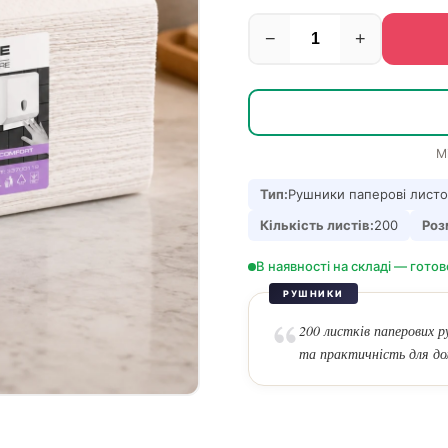
−
+
М
Тип:
Рушники паперові листо
Кількість листів:
200
Роз
В наявності на складі — готов
РУШНИКИ
200 листків паперових р
та практичність для до