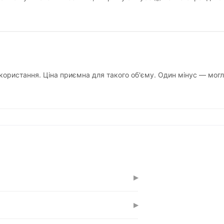
икористання. Ціна приємна для такого об'єму. Один мінус — мог
▸
іб обідної пачки на 200 листів
▸
ній.