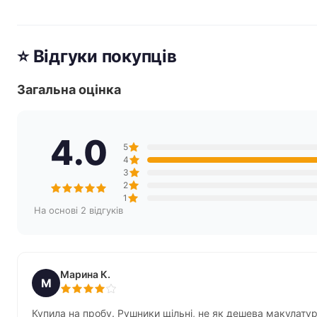
⭐ Відгуки покупців
Загальна оцінка
4.0
5
4
3
2
1
На основі 2 відгуків
Марина К.
М
Купила на пробу. Рушники щільні, не як дешева макулатура