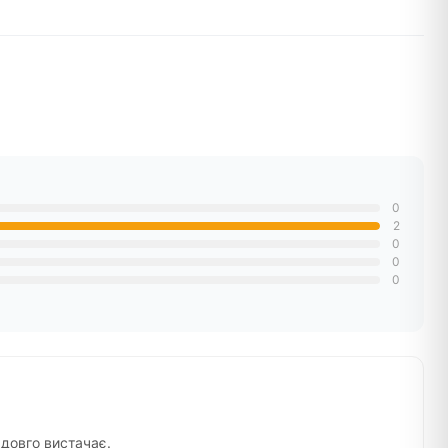
0
2
0
0
0
 довго вистачає.