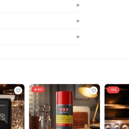
ий рушник залишається цілим і не
▸
Це універсальний формат, зручний для
▸
вувати рушники як для витирання рук,
▸
 стандартам якості ЄС. Точну країну
🔥 Хіт
-11%