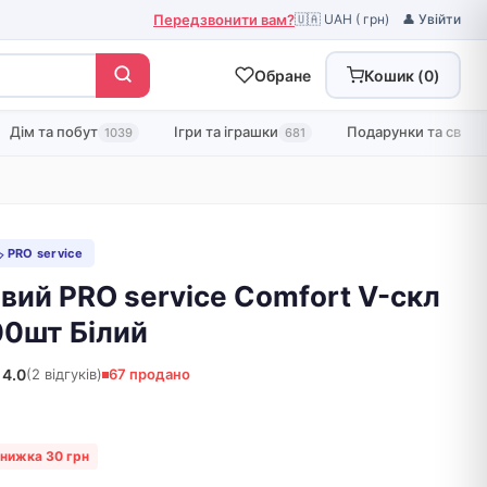
Передзвонити вам?
🇺🇦 UAH ( грн)
👤 Увійти
Обране
Кошик (
0
)
Дім та побут
Ігри та іграшки
Подарунки та свята
1039
681
 PRO service
вий PRO service Comfort V-скл
0шт Білий
4.0
(2 відгуків)
67 продано
нижка 30 грн