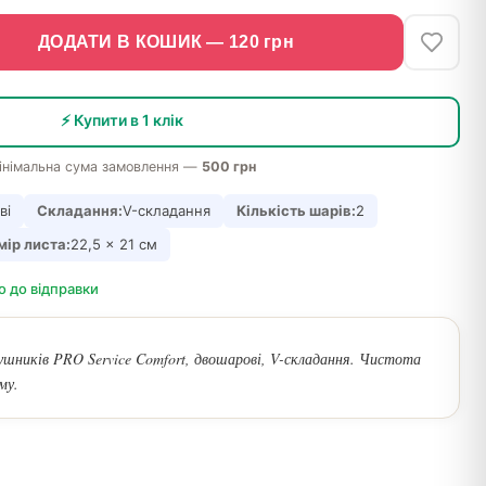
ДОДАТИ В КОШИК —
120
грн
⚡ Купити в 1 клік
інімальна сума замовлення —
500 грн
ві
Складання:
V-складання
Кількість шарів:
2
мір листа:
22,5 × 21 см
о до відправки
ушників PRO Service Comfort, двошарові, V-складання. Чистота
му.