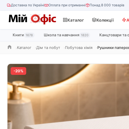
Доставка по Україні
Оплата при отриманні
Понад 8 000 товарів
Каталог
Колекції
А
Книги
Школа та навчання
Канцтовари та 
1678
1820
Каталог
Дім та побут
Побутова хімія
Рушники паперов
Головна
-20%