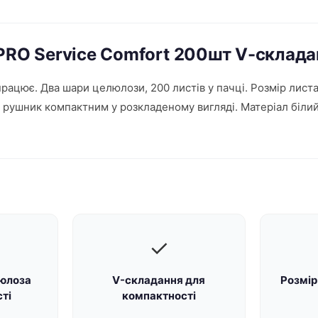
 PRO Service Comfort 200шт V-склада
рацює. Два шари целюлози, 200 листів у пачці. Розмір листа
ь рушник компактним у розкладеному вигляді. Матеріал білий
✓
юлоза
V-складання для
Розмір
сті
компактності