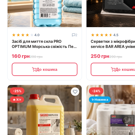
★★★★★
★★★★★
★★★★★
★★★★★
4.0
2
4.5
Засіб для миття скла PRO
Серветки з мікрофібр
OPTIMUM Морська свіжість Пет
service BAR AREA унів
5 л
чорні 5 шт
160 грн
250 грн
290 грн
290 грн
До кошика
До кошик
-25%
-24%
🔥 Хіт
✨ Новинка