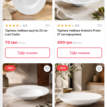
★★★★★
★★★★★
★★★★★
★★★★★
4.3
3
4.3
3
Тарілка глибока кругла 23 см
Тарілка глибока Ardesto Prato
Lum.Cadix.
27 см порцеляна
70 грн
400 грн
90 грн
480 грн
До кошика
До кошика
-16%
-22%