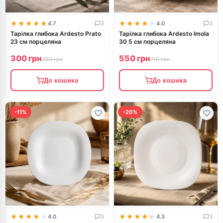
★★★★★
★★★★★
★★★★★
★★★★★
4.7
3
4.0
3
Тарілка глибока Ardesto Prato
Тарілка глибока Ardesto Imola
23 см порцеляна
30 5 см порцеляна
300 грн
550 грн
360 грн
710 грн
До кошика
До кошика
-11%
-20%
★★★★★
★★★★★
★★★★★
★★★★★
4.0
3
4.3
3