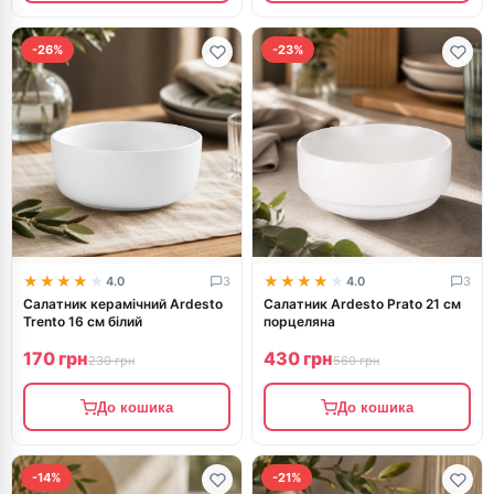
-26%
-23%
★★★★★
★★★★★
★★★★★
★★★★★
4.0
3
4.0
3
Салатник керамічний Ardesto
Салатник Ardesto Prato 21 см
Trento 16 см білий
порцеляна
170 грн
430 грн
230 грн
560 грн
До кошика
До кошика
-14%
-21%