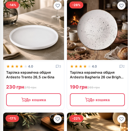
-14%
-28%
★★★★★
★★★★★
★★★★★
★★★★★
4.0
3
4.0
2
Тарілка керамічна обідня
Тарілка керамічна обідня
Ardesto Trento 26,5 см біла
Ardesto Bagheria 26 см Bright
white AR2926WGC
230 грн
190 грн
270 грн
265 грн
До кошика
До кошика
-17%
-22%