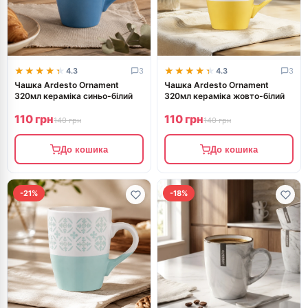
★★★★★
★★★★★
★★★★★
★★★★★
4.3
3
4.3
3
Чашка Ardesto Ornament
Чашка Ardesto Ornament
320мл кераміка синьо-білий
320мл кераміка жовто-білий
110 грн
110 грн
140 грн
140 грн
До кошика
До кошика
-21%
-18%