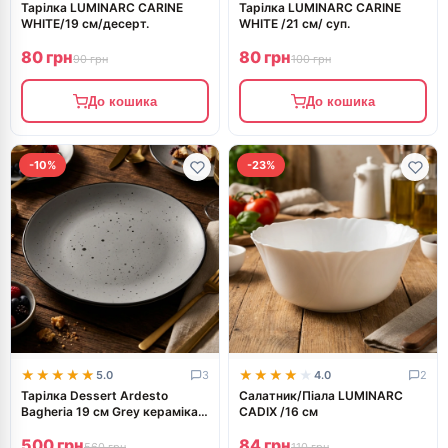
Тарілка LUMINARC CARINE
Тарілка LUMINARC CARINE
WHITE/19 см/десерт.
WHITE /21 см/ суп.
80 грн
80 грн
90 грн
100 грн
До кошика
До кошика
-10%
-23%
★★★★★
★★★★★
★★★★★
★★★★★
5.0
3
4.0
2
Тарілка Dessert Ardesto
Салатник/Піала LUMINARC
Bagheria 19 см Grey кераміка
CADIX /16 см
AR2919GREY
500 грн
84 грн
560 грн
110 грн