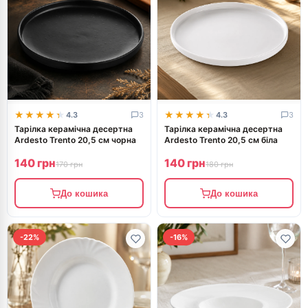
★★★★★
★★★★★
★★★★★
★★★★★
4.3
3
4.3
3
Тарілка керамічна десертна
Тарілка керамічна десертна
Ardesto Trento 20,5 см чорна
Ardesto Trento 20,5 см біла
140 грн
140 грн
170 грн
180 грн
До кошика
До кошика
-22%
-16%