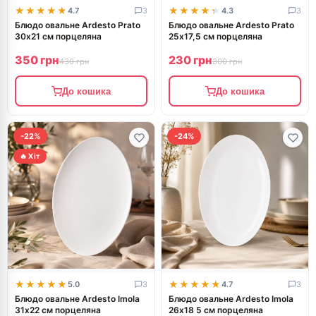
★★★★★
★★★★★
★★★★★
★★★★★
4.7
3
4.3
3
Блюдо овальне Ardesto Prato
Блюдо овальне Ardesto Prato
30х21 см порцеляна
25х17,5 см порцеляна
350 грн
230 грн
430 грн
300 грн
До кошика
До кошика
-22%
-24%
🔥 Хіт
★★★★★
★★★★★
★★★★★
★★★★★
5.0
3
4.7
3
Блюдо овальне Ardesto Imola
Блюдо овальне Ardesto Imola
31х22 см порцеляна
26х18 5 см порцеляна