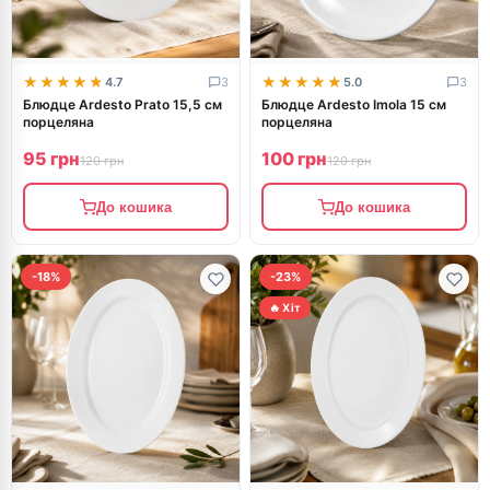
★★★★★
★★★★★
★★★★★
★★★★★
4.7
3
5.0
3
Блюдце Ardesto Prato 15,5 см
Блюдце Ardesto Imola 15 см
порцеляна
порцеляна
95 грн
100 грн
120 грн
120 грн
До кошика
До кошика
-18%
-23%
🔥 Хіт