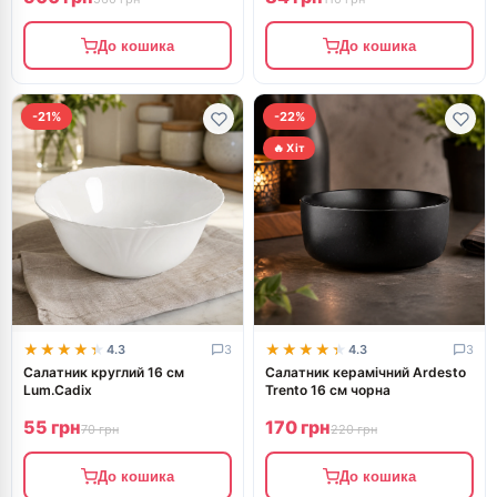
До кошика
До кошика
-21%
-22%
🔥 Хіт
★★★★★
★★★★★
★★★★★
★★★★★
4.3
3
4.3
3
Салатник круглий 16 см
Салатник керамічний Ardesto
Lum.Cadiх
Trento 16 см чорна
55 грн
170 грн
70 грн
220 грн
До кошика
До кошика