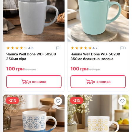
★★★★★
★★★★★
★★★★★
★★★★★
4.3
3
4.7
3
Чашка Well Done WD-5020B
Чашка Well Done WD-5020B
350мл сіра
350мл блакитно-зелена
100 грн
100 грн
120 грн
120 грн
До кошика
До кошика
-21%
-21%