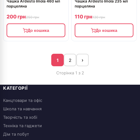
Чашка Ardesto Imola 460 мл
Чашка Ardesto Imola 235 мл
порцеляна
порцеляна
200 грн
110 грн
250 грн
130 грн
До кошика
До кошика
›
1
2
Сторінка 1 з 2
КАТЕГОРІЇ
Канцтовари та офіс
Школа та навчання
Творчість та хобі
Техніка та гаджети
Дім та побут