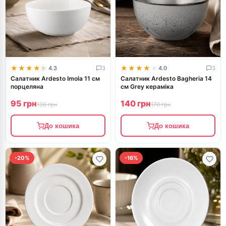
★★★★★
★★★★★
★★★★★
★★★★★
4.3
3
4.0
3
Салатник Ardesto Imola 11 см
Салатник Ardesto Bagheria 14
порцеляна
см Grey кераміка
95 грн
140 грн
130 грн
170 грн
До кошика
До кошика
-20%
-16%