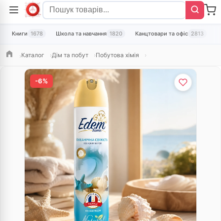
Книги
1678
Школа та навчання
1820
Канцтовари та офіс
2813
Т
Каталог
Дім та побут
Побутова хімія
Головна
-6%