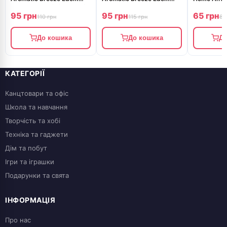
Home Магнолія і гарденія
Home Лавандове поле
EH550120
95 грн
95 грн
65 грн
420мл EH550991
420мл EH550960
110 грн
115 грн
81
До кошика
До кошика
До
КАТЕГОРІЇ
Канцтовари та офіс
Школа та навчання
Творчість та хобі
Техніка та гаджети
Дім та побут
Ігри та іграшки
Подарунки та свята
ІНФОРМАЦІЯ
Про нас