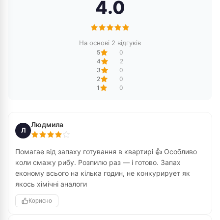
4.0
На основі 2 відгуків
5
0
4
2
3
0
2
0
1
0
Людмила
Л
Помагае від запаху готування в квартирі 👍 Особливо
коли смажу рибу. Розпилю раз — і готово. Запах
економу всього на кілька годин, не конкурирует як
якось хімічні аналоги
Корисно