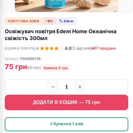
ПОБУТОВА ХІМІЯ
−6%
🏷 Edem
Освіжувач повітря Edem Home Океанічна
свіжість 300мл
4.0
(2 відгуків)
57 продано
ОЦІНКА ПОКУПЦІВ
Артикул:
F00096129
75 грн
80 грн
Знижка 5 грн
−
+
ДОДАТИ В КОШИК —
75
грн
⚡ Купити в 1 клік