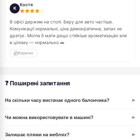
Костя
К
В офісі держим на столі. Беру для авто частіше.
Комунікації нормальні, ціна демократична, запах не
дратує. Могла б мати дещо стійкіше ароматизацію але
в цілому — нормалько 🚗
Корисно
❓ Поширені запитання
▸
На скільки часу вистачає одного балончика?
При щоденному використанні (2-3 розпилення на день) —
▸
Чи можна використовувати в машині?
на 2-3 місяці. Залежить від розміру приміщення. У
маленькому офісі служить довше.
Так, це один з основних варіантів. Розпилюйте 1-2 рази й
▸
Залишає плями на меблях?
вітри опуститель чи прикрийте на хвилину. Запах не буває