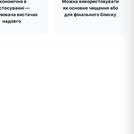
кономічна в
Можна використовувати
стосуванні —
як основне чищення або
лювача вистачає
для фінального блиску
надовго