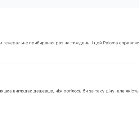
 генеральне прибирання раз на тиждень, і цей Paloma справляєть
шка виглядає дешевше, ніж хотілось би за таку ціну, але якіст