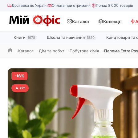
Доставка по Україні
Оплата при отриманні
Понад 8 000 товарів
Каталог
Колекції
А
Книги
Школа та навчання
Канцтовари та 
1678
1820
Каталог
Дім та побут
Побутова хімія
Палома Extra Po
Головна
-16%
🔥 Хіт