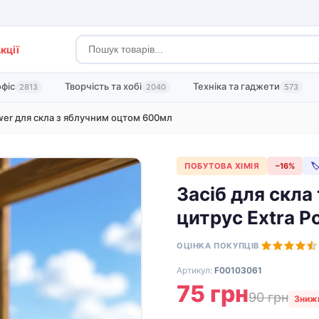
кції
офіс
Творчість та хобі
Техніка та гаджети
2813
2040
573
wer для скла з яблучним оцтом 600мл
ПОБУТОВА ХІМІЯ
−16%

Засіб для скла
цитрус Extra P
ОЦІНКА ПОКУПЦІВ
Артикул:
F00103061
75 грн
90 грн
Знижк