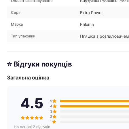
Область застосування
Внутрішні і зовнішні скля
Серія
Extra Power
Марка
Paloma
Тип упаковки
Пляшка з розпилювачем
⭐ Відгуки покупців
Загальна оцінка
4.5
5
4
3
2
1
На основі 2 відгуків