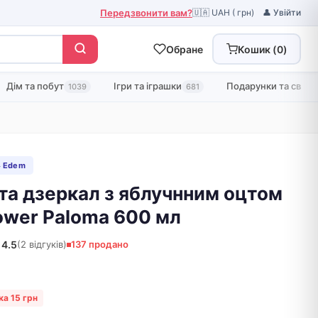
Передзвонити вам?
🇺🇦 UAH ( грн)
👤 Увійти
Обране
Кошик (
0
)
Дім та побут
Ігри та іграшки
Подарунки та свята
1039
681
 Edem
 та дзеркал з яблучнним оцтом
ower Paloma 600 мл
4.5
(2 відгуків)
137 продано
а 15 грн