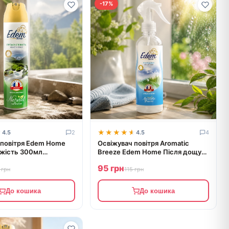
-17%
★
★
★★★★★
★★★★★
4.5
2
4.5
4
 повітря Edem Home
Освіжувач повітря Aromatic
іжість 300мл
Breeze Edem Home Після дощу
420мл EH550984
95 грн
 грн
115 грн
До кошика
До кошика