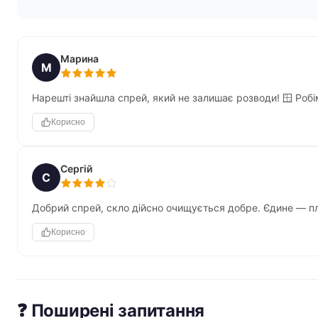
Марина
М
Нарешті знайшла спрей, який не залишає розводи! 🪟 Робім
Корисно
Сергій
С
Добрий спрей, скло дійсно очищується добре. Єдине — пля
Корисно
❓ Поширені запитання