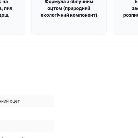
є на
Формула з яблучним
Е
, пил,
оцтом (природний
за
 дощ
екологічний компонент)
розпи
чний оцет
н