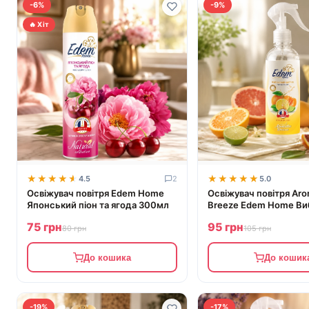
-6%
-9%
🔥 Хіт
★★★★★
★★★★★
★★★★★
★★★★★
4.5
2
5.0
Освіжувач повітря Edem Home
Освіжувач повітря Aro
Японський піон та ягода 300мл
Breeze Edem Home Ви
цитрус 420мл EH550
75 грн
95 грн
80 грн
105 грн
До кошика
До кошик
-19%
-17%