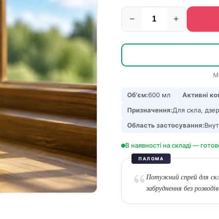
−
+
М
Об'єм:
600 мл
Активні ко
Призначення:
Для скла, дзер
Область застосування:
Внут
В наявності на складі — готов
ПАЛОМА
Потужний спрей для скл
забруднення без розводі