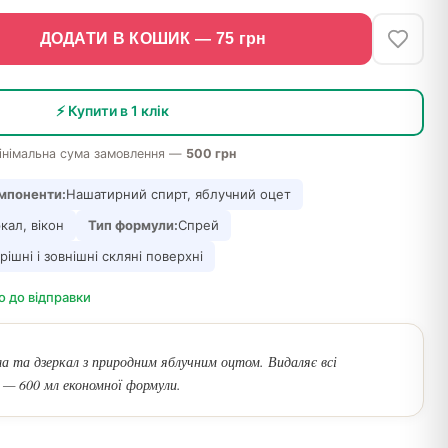
ДОДАТИ В КОШИК —
75
грн
⚡ Купити в 1 клік
інімальна сума замовлення —
500 грн
мпоненти:
Нашатирний спирт, яблучний оцет
кал, вікон
Тип формули:
Спрей
рішні і зовнішні скляні поверхні
о до відправки
а та дзеркал з природним яблучним оцтом. Видаляє всі
в — 600 мл економної формули.