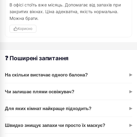
В офісі стоїть вже місяць. Допомагає від запахів при
закритих вікнах. Ціна адекватна, якість нормальна.
Можна брати.
Корисно
❓ Поширені запитання
▸
На скільки вистачає одного балона?
При регулярному використанні (2-3 розпилення на день)
▸
Чи залишає плями освіжувач?
300 мл хватить на 2-3 місяці. Все залежить від розміру
приміщення та інтенсивності розпилення.
Ні, завдяки рівномірному розпиленню не залишає слідів.
▸
Для яких кімнат найкраще підходить?
Можна спокійно використовувати біля меблів та стін.
Універсальний варіант — підійде для спальні, вітальні,
▸
Швидко знищує запахи чи просто їх маскує?
офісу, коридору та навіть ванної кімнати. Аромат не дуже
інтенсивний, тому не буде нудити.
Нейтралізує запахи активно, не просто маскує їх. Для