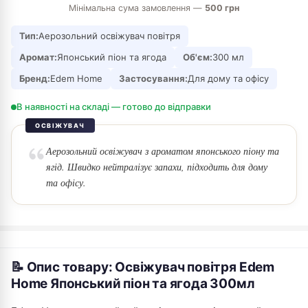
Мінімальна сума замовлення —
500 грн
Тип:
Аерозольний освіжувач повітря
Аромат:
Японський піон та ягода
Об'єм:
300 мл
Бренд:
Edem Home
Застосування:
Для дому та офісу
В наявності на складі — готово до відправки
ОСВІЖУВАЧ
Аерозольний освіжувач з ароматом японського піону та
ягід. Швидко нейтралізує запахи, підходить для дому
та офісу.
📝 Опис товару: Освіжувач повітря Edem
Home Японський піон та ягода 300мл