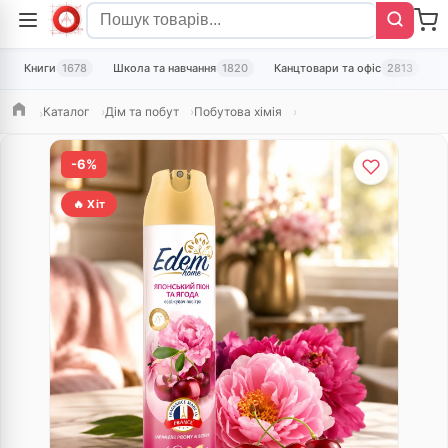
Книги
1678
Школа та навчання
1820
Канцтовари та офіс
2813
Т
Каталог
Дім та побут
Побутова хімія
Головна
-6%
🔥 Хіт