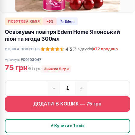
ПОБУТОВА ХІМІЯ
−6%
🏷 Edem
Освіжувач повітря Edem Home Японський
піон та ягода 300мл
4.5
(2 відгуків)
72 продано
ОЦІНКА ПОКУПЦІВ
Артикул:
F00103047
75 грн
80 грн
Знижка 5 грн
−
+
ДОДАТИ В КОШИК —
75
грн
⚡ Купити в 1 клік