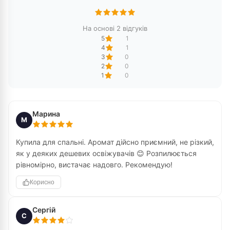
На основі 2 відгуків
5
1
4
1
3
0
2
0
1
0
Марина
М
Купила для спальні. Аромат дійсно приємний, не різкий,
як у деяких дешевих освіжувачів 😊 Розпилюється
рівномірно, вистачає надовго. Рекомендую!
Корисно
Сергій
С